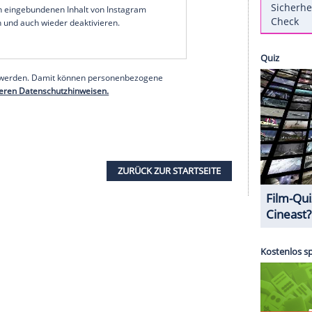
frau
Kimberly Brook
, mit der er seit 2010
 Familienausflug, um einen Weihnachtsbaum
ausforderung werden, vor allem wenn die Kids
 Joshua (6),
Annabel Leah
(4), Emilia (2) und
das Foto zwischen den Bäumen posieren, scheint
aben. Die
lustige Fotostrecke gibt es bei Instagram
erer Redaktion eingebundenen Inhalt von Instagram
nzeigen lassen und auch wieder deaktivieren.
halte angezeigt werden. Damit können personenbezogene
r dazu in unseren Datenschutzhinweisen.