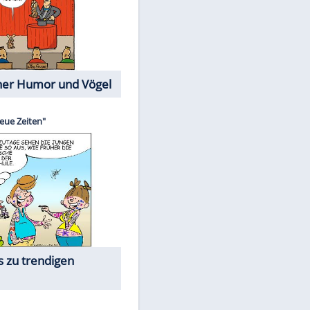
Cartoons mit wahren
Lebensgeschichten
Memo-Spiel