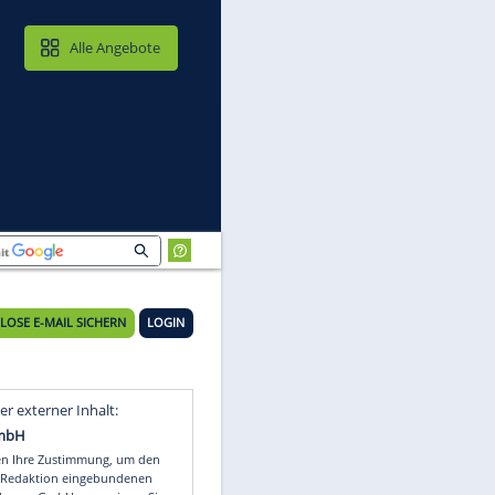
MAIL & CLOUD
Alle Angebote
KOSTENLOSE E-MAIL SICHERN
LOGIN
Video
Empfohlener externer Inhalt: