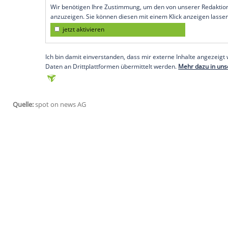
einfach. Der Schauspieler und seine Ehe
verheiratet ist, haben fünf Kinder. Ein
auszusuchen, kann da schon mal zur Her
ihren ganz eigenen Kopf haben. Während
Gwendolyn (fünf Monate) ganz brav für 
Olivia (8) einfach keine Lust darauf zu h
zu sehen.
Empfohlener externer Inhalt:
Instagram
Wir benötigen Ihre Zustimmung, um den von uns
anzuzeigen. Sie können diesen mit einem Klick a
jetzt aktivieren
Ich bin damit einverstanden, dass mir externe In
Daten an Drittplattformen übermittelt werden.
Meh