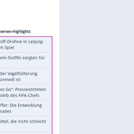
rjames
Unsere Themen-Highlights
Sprengstoff-Drohne in Leipzig:
Semtex im Spiel
Diese Promi-Outfits sorgten für
Aufruhr!