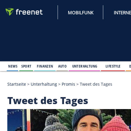
MOBILFUNK
NEWS
SPORT
FINANZEN
AUTO
UNTERHALTUNG
L
Startseite
>
Unterhaltung
>
Promis
>
Tweet des Tag
Tweet des Tages