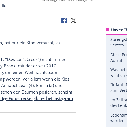
©
instagram.com/vande
einer Familie
zu tun
 zu machen, hat nur ein Kind versucht, zu
Der Beek
(41, "Dawson's Creek") nicht immer