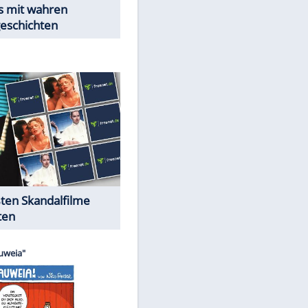
Peinliche Auftritte auf dem
roten Teppich
Cartoons "Das Wahre Leben"