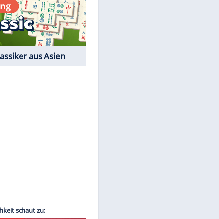
EITE
Film-Quiz: Bist Du ein
Cineast?
Kostenlos spielen