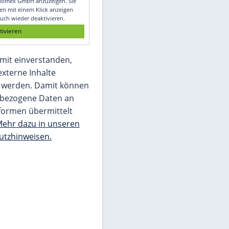
Glomex GmbH
Wir benötigen Ihre Zustimmung, um den
von unserer Redaktion eingebundenen
Inhalt von Glomex GmbH anzuzeigen. Sie
können diesen mit einem Klick anzeigen
lassen und auch wieder deaktivieren.
jetzt aktivieren
Ich bin damit einverstanden,
dass mir externe Inhalte
angezeigt werden. Damit können
personenbezogene Daten an
Drittplattformen übermittelt
werden.
Mehr dazu in unseren
Datenschutzhinweisen.