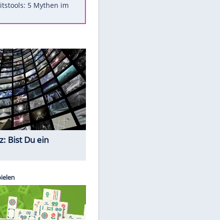
Was bei der Vogelfütterung
wirklich sinnvoll ist
"Infanti-No Go": Pressestimmen
zum Verbleib des FIFA-Chefs
Im Zeitraffer: Die Entwicklung
des Lenkrades
Lebensmittel, die nicht schlecht
werden
Sicherheitstools: 5 Mythen im
Check
Quiz