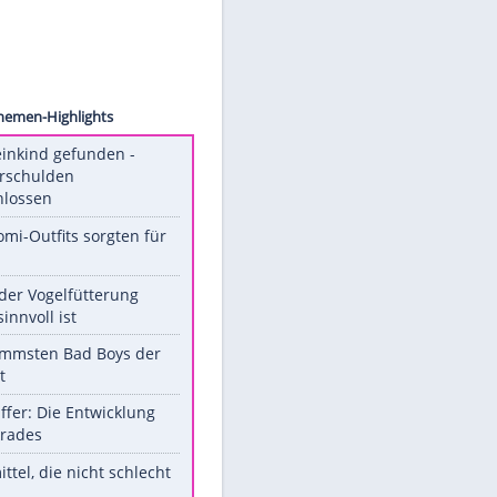
nikova
Unsere Themen-Highlights
Totes Kleinkind gefunden -
Fremdverschulden
ausgeschlossen
Diese Promi-Outfits sorgten für