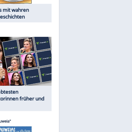
Alles aus!
Trennungsschock im Promi-
Kosmos
Cartoons "Das Wahre Leben"