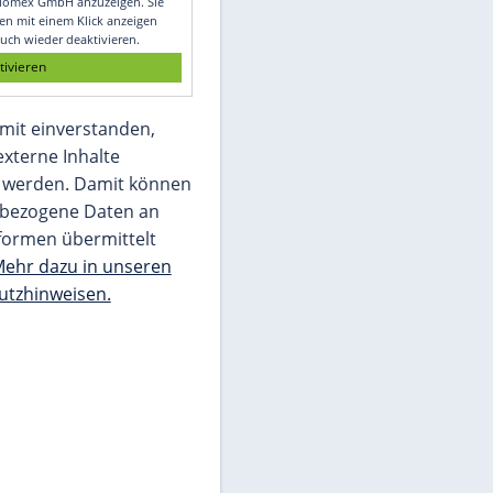
Glomex GmbH
Wir benötigen Ihre Zustimmung, um den
von unserer Redaktion eingebundenen
Inhalt von Glomex GmbH anzuzeigen. Sie
können diesen mit einem Klick anzeigen
lassen und auch wieder deaktivieren.
jetzt aktivieren
Ich bin damit einverstanden,
dass mir externe Inhalte
angezeigt werden. Damit können
personenbezogene Daten an
Drittplattformen übermittelt
werden.
Mehr dazu in unseren
Datenschutzhinweisen.