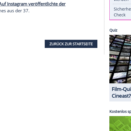
erer Redaktion eingebundenen Inhalt von Instagram
nzeigen lassen und auch wieder deaktivieren.
halte angezeigt werden. Damit können personenbezogene
r dazu in unseren Datenschutzhinweisen.
gerschaft komplett geheim und gewährte damit der
en wunderschönen Baby-Bauch. Jetzt, rund vier
inge, holte die Frau von Schmuse-Sänger Enrique
dlich nach.
Auf Instagram veröffentlichte der
 Baby-Bauches aus der 37.