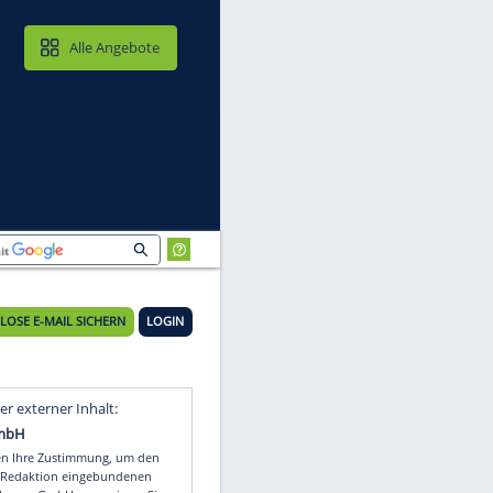
MAIL & CLOUD
Alle Angebote
KOSTENLOSE E-MAIL SICHERN
LOGIN
Video
Empfohlener externer Inhalt: