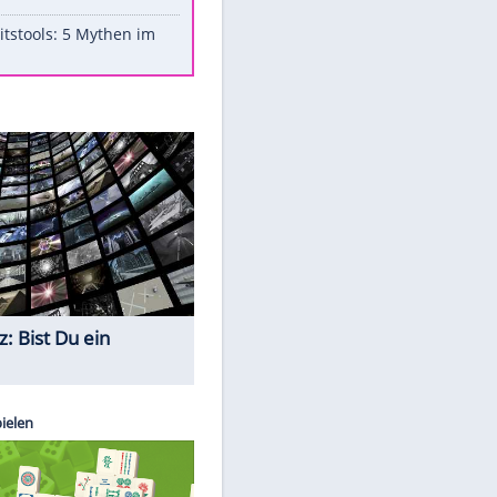
Aufruhr!
Was bei der Vogelfütterung
wirklich sinnvoll ist
Die schlimmsten Bad Boys der
Sportwelt
Im Zeitraffer: Die Entwicklung
des Lenkrades
Lebensmittel, die nicht schlecht
werden
Sicherheitstools: 5 Mythen im
Check
Quiz