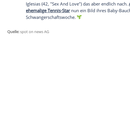
Wir benötigen Ihre Zustimmung, um den von uns
anzuzeigen. Sie können diesen mit einem Klick a
jetzt aktivieren
Ich bin damit einverstanden, dass mir externe In
Daten an Drittplattformen übermittelt werden.
Meh
Anna Kournikova (36) hielt ihre Schwan
Öffentlichkeit auch keinen Blick auf ihr
Monate nach der
Entbindung
ihrer Zwill
Iglesias (42, "Sex And Love") das aber en
ehemalige Tennis-Star
nun ein Bild ihres
Schwangerschaftswoche.
Quelle:
spot on news AG