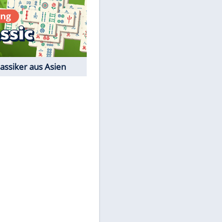
EITE
Film-Quiz: Bist Du ein
Cineast?
Kostenlos spielen