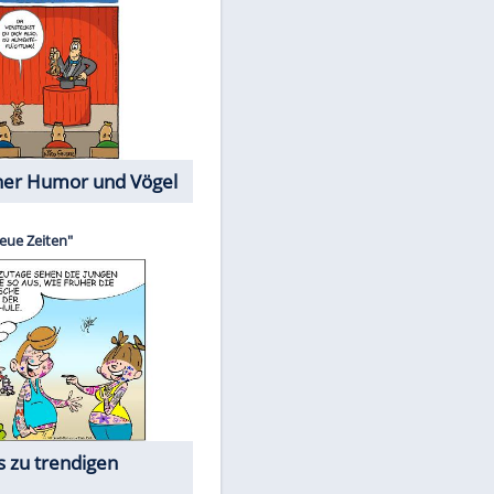
Cartoons mit wahren
Lebensgeschichten
Memo-Spiel