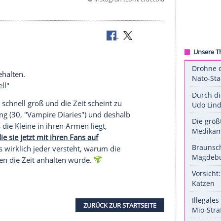
©
instagram.com/cr
ochter
für immer behalten.
sensoschnell"
unheimlich schnell groß und die Zeit scheint zu