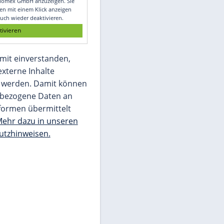
Glomex GmbH
Wir benötigen Ihre Zustimmung, um den
von unserer Redaktion eingebundenen
Inhalt von Glomex GmbH anzuzeigen. Sie
können diesen mit einem Klick anzeigen
lassen und auch wieder deaktivieren.
jetzt aktivieren
Ich bin damit einverstanden,
dass mir externe Inhalte
angezeigt werden. Damit können
personenbezogene Daten an
Drittplattformen übermittelt
werden.
Mehr dazu in unseren
Datenschutzhinweisen.