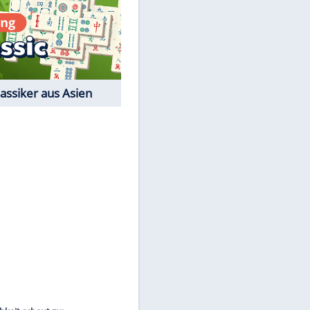
Film-Quiz: Bist Du ein
Cineast?
Kostenlos spielen