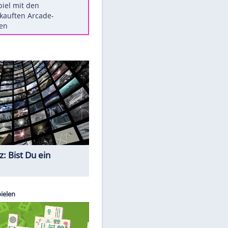
Die größten Mythen über
Medikamente
Braunschweig nach Kantersieg in
Magdeburg an der Spitze
Vorsicht: Diese 17 Dinge hassen
Katzen
Illegales Asphalt-Kartell muss
EITE
Mio-Strafe zahlen
Memo-Spiel mit den
meistverkauften Arcade-
Maschinen
Quiz