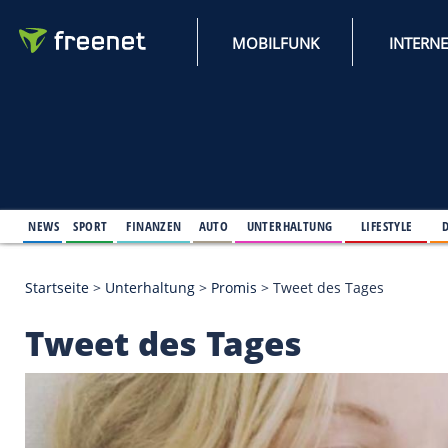
MOBILFUNK
NEWS
SPORT
FINANZEN
AUTO
UNTERHALTUNG
L
Startseite
>
Unterhaltung
>
Promis
>
Tweet des Tag
Tweet des Tages