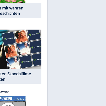
Die Öffentlichkeit schaut zu:
Peinliche Auftritte auf dem
roten Teppich
Cartoons "Das Wahre Leben"