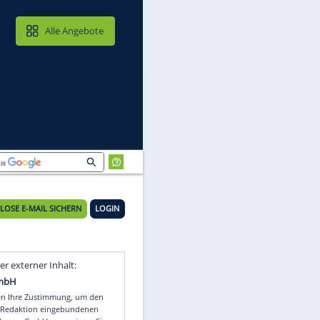
MAIL & CLOUD
Alle Angebote
KOSTENLOSE E-MAIL SICHERN
LOGIN
Video
Empfohlener externer Inhalt: