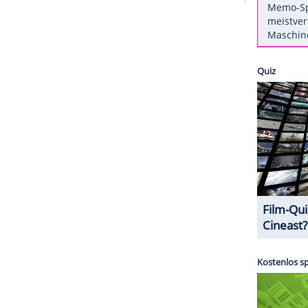
 Candice King (30, "
Vampire Diaries
") und deshalb
Tochter. Als die Kleine in ihren Armen liegt,
taufnahme,
die sie jetzt mit ihren Fans auf
süß aus, das wirklich jeder versteht, warum die
en am liebsten die Zeit anhalten würde.
ZURÜCK ZUR STARTS