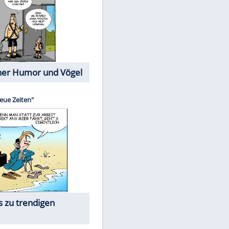
Cartoons mit wahren
Lebensgeschichten
Memo-Spiel