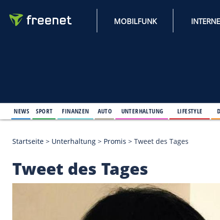
MOBILFUNK
NEWS
SPORT
FINANZEN
AUTO
UNTERHALTUNG
L
Startseite
>
Unterhaltung
>
Promis
>
Tweet des Tag
Tweet des Tages