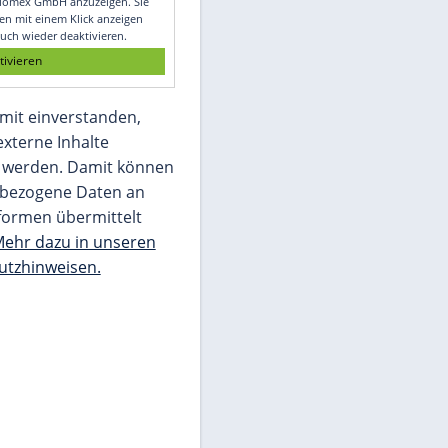
Glomex GmbH
Wir benötigen Ihre Zustimmung, um den
von unserer Redaktion eingebundenen
Inhalt von Glomex GmbH anzuzeigen. Sie
können diesen mit einem Klick anzeigen
lassen und auch wieder deaktivieren.
jetzt aktivieren
Ich bin damit einverstanden,
dass mir externe Inhalte
angezeigt werden. Damit können
personenbezogene Daten an
Drittplattformen übermittelt
werden.
Mehr dazu in unseren
Datenschutzhinweisen.