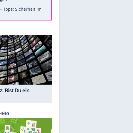
Aufruhr!
Was bei der Vogelfütterung
wirklich sinnvoll ist
Die schlimmsten Bad Boys der
Sportwelt
Im Zeitraffer: Die Entwicklung
des Lenkrades
So sollte man Ohren auf keinen
EITE
Fall reinigen
Experten-Tipps: Sicherheit im
Internet
Quiz