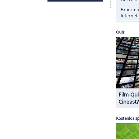
rst kürzlich grimassierte die Frau von
Justin
sicht. Jetzt legt sie
auf ihrem Instagram-Profil
ach: Im Arbeits-Dress einer Plastikfolie posiert
ar an die Nase geklebt hat. Noch nicht angerührt,
pe eine eher bescheidene Mahlzeit auf den
inen Quatsch-Auftritte ihres Idols jedenfalls.
ZURÜCK ZUR STARTS