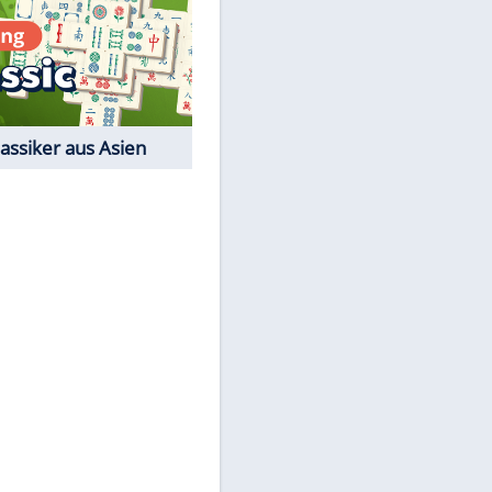
Film-Quiz: Bist Du ein
Cineast?
Kostenlos spielen