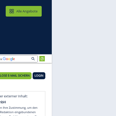
MAIL & CLOUD
Alle Angebote
KOSTENLOSE E-MAIL SICHERN
LOGIN
Video
Empfohlener externer Inhalt: