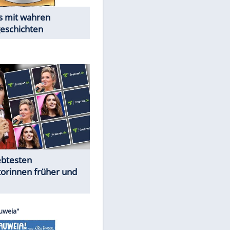
Alles aus!
Trennungsschock im Promi-
Kosmos
Cartoons "Das Wahre Leben"