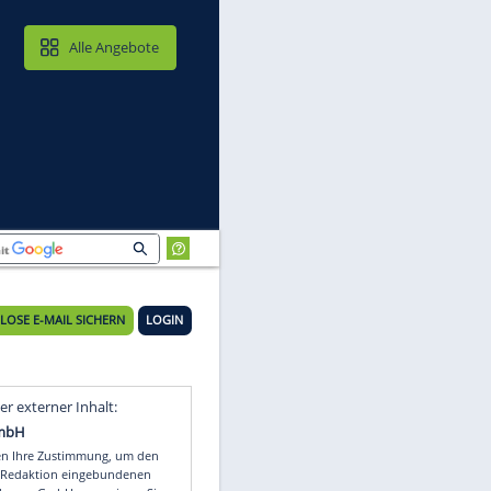
MAIL & CLOUD
Alle Angebote
KOSTENLOSE E-MAIL SICHERN
LOGIN
Video
Empfohlener externer Inhalt: