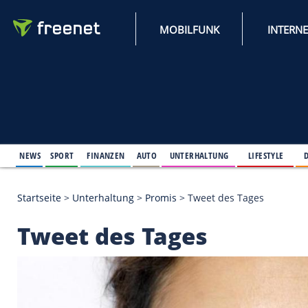
MOBILFUNK
NEWS
SPORT
FINANZEN
AUTO
UNTERHALTUNG
L
Startseite
>
Unterhaltung
>
Promis
>
Tweet des Tag
Tweet des Tages