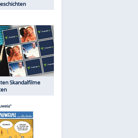
Peinliche Auftritte auf dem
roten Teppich
Cartoons "Das Wahre Leben"