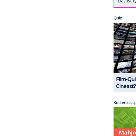
um 36. Geburtstag ihres Liebsten
Hayden
 veröffentlichte sie
einen romantischen Instagram-
ahme von
Christensen
, schrieb sie ihre Gratulation
Die beiden sind seit zehn Jahren zusammen und
 (2).
ZURÜCK ZUR STARTS