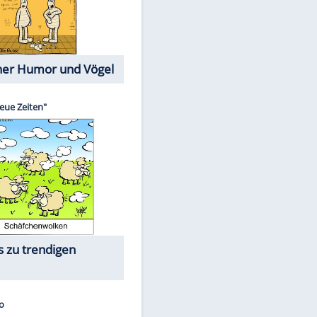
Cartoons mit wahren
Lebensgeschichten
Memo-Spiel
Die größten Skandalfilme