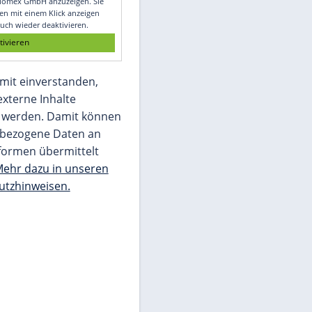
Glomex GmbH
Wir benötigen Ihre Zustimmung, um den
von unserer Redaktion eingebundenen
Inhalt von Glomex GmbH anzuzeigen. Sie
können diesen mit einem Klick anzeigen
lassen und auch wieder deaktivieren.
jetzt aktivieren
Ich bin damit einverstanden,
dass mir externe Inhalte
angezeigt werden. Damit können
personenbezogene Daten an
Drittplattformen übermittelt
werden.
Mehr dazu in unseren
Datenschutzhinweisen.