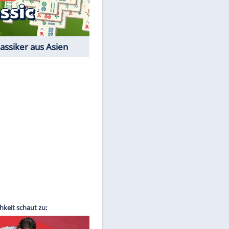
Film-Quiz: Bist Du ein
Cineast?
Kostenlos spielen