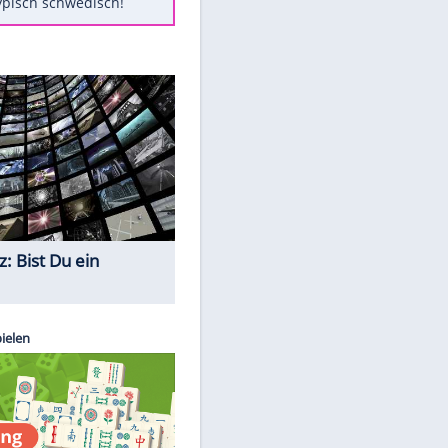
Diese Autos haben uns verlassen
Randale in Dresden: DFB-
Bundesgericht bestätigt Urteil
Mit diesen Tricks wird der Grill
ruckzuck sauber
So nutzt man alte Smartphones
sinnvoll
EITE
Das ist typisch schwedisch!
Quiz