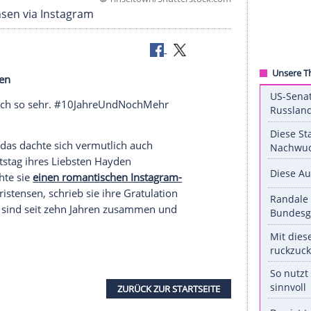
©
Tinseltown/Shuttersto
en Christensen via Instagram
n Christensen
Wir lieben dich so sehr. #10JahreUndNochMehr
re Geste - das dachte sich vermutlich auch