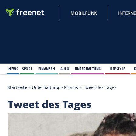
MOBILFUNK
NEWS
SPORT
FINANZEN
AUTO
UNTERHALTUNG
L
Startseite
>
Unterhaltung
>
Promis
>
Tweet des Tag
Tweet des Tages