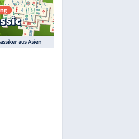
Film-Quiz: Bist Du ein
Cineast?
Kostenlos spielen