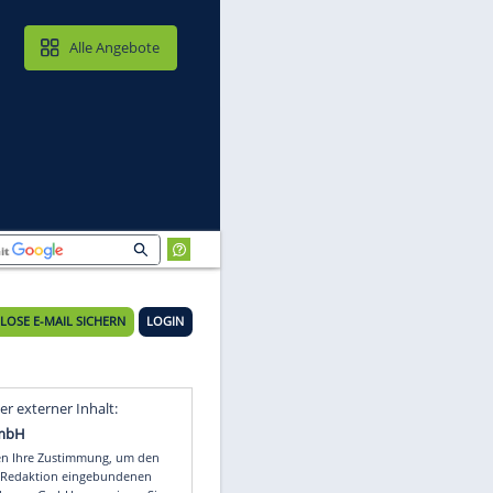
MAIL & CLOUD
Alle Angebote
KOSTENLOSE E-MAIL SICHERN
LOGIN
Video
Empfohlener externer Inhalt: