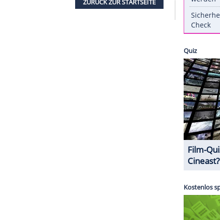
 ihren Fans normalerweise in Topform und perfekt
 sie einen Schnappschuss
aus Kindheitstagen, der
ny's Next Topmodel
"-Gewinnerin von 2014
eine
Stefanie
mit verschränkten Armen auf einem
es dabei wirklich um
Schokolade
ging? Ein "Schatzi"
icht verbieten - die 19-Jährige ist immer noch
ZURÜCK ZUR STARTS