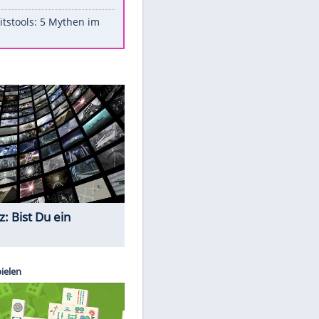
Aufruhr!
Was bei der Vogelfütterung
wirklich sinnvoll ist
Die schlimmsten Bad Boys der
Sportwelt
Im Zeitraffer: Die Entwicklung
des Lenkrades
Lebensmittel, die nicht schlecht
werden
EITE
Sicherheitstools: 5 Mythen im
Check
Quiz