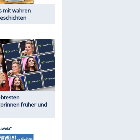
Alles aus!
Trennungsschock im Promi-
Kosmos
Cartoons "Das Wahre Leben"