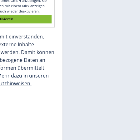
Glomex GmbH
Wir benötigen Ihre Zustimmung, um den
von unserer Redaktion eingebundenen
Inhalt von Glomex GmbH anzuzeigen. Sie
können diesen mit einem Klick anzeigen
lassen und auch wieder deaktivieren.
jetzt aktivieren
Ich bin damit einverstanden,
dass mir externe Inhalte
angezeigt werden. Damit können
personenbezogene Daten an
Drittplattformen übermittelt
werden.
Mehr dazu in unseren
Datenschutzhinweisen.