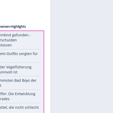
singer
Unsere Themen-Highlights
Totes Kleinkind gefunden -
Fremdverschulden
ausgeschlossen
Diese Promi-Outfits sorgten für