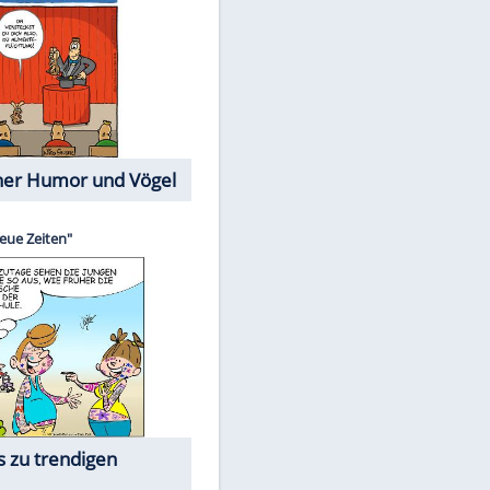
Cartoons mit wahren
Lebensgeschichten
Memo-Spiel