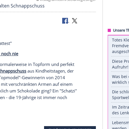
©
instagram.com/stefaniegie
 auf einem alten Schnappschuss
hokolade
hattest"
 so sexy wie noch nie