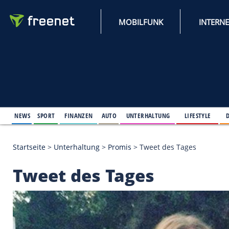
MOBILFUNK
NEWS
SPORT
FINANZEN
AUTO
UNTERHALTUNG
L
Startseite
>
Unterhaltung
>
Promis
>
Tweet des Tag
Tweet des Tages