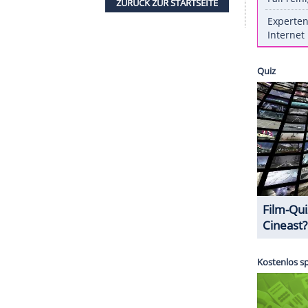
sich freuen: Nicht nur über die Nachricht, dass er
dern nun auch über eine süße Liebeserklärung
ich
Levines
37. Geburtstags am 18. März postete
, das sie auf dem Rücken ihres Gatten zeigt. Ein
em Maroon-5-Frontmann sieht: den "besten
ZURÜCK ZUR STARTS