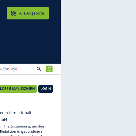
MAIL & CLOUD
Alle Angebote
KOSTENLOSE E-MAIL SICHERN
LOGIN
Video
Empfohlener externer Inhalt: