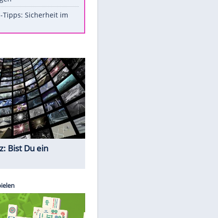
Aufruhr!
Was bei der Vogelfütterung
wirklich sinnvoll ist
Die schlimmsten Bad Boys der
Sportwelt
Im Zeitraffer: Die Entwicklung
des Lenkrades
So sollte man Ohren auf keinen
Fall reinigen
EITE
Experten-Tipps: Sicherheit im
Internet
Quiz