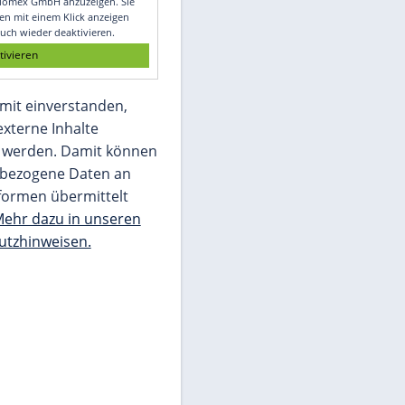
Glomex GmbH
Wir benötigen Ihre Zustimmung, um den
von unserer Redaktion eingebundenen
Inhalt von Glomex GmbH anzuzeigen. Sie
können diesen mit einem Klick anzeigen
lassen und auch wieder deaktivieren.
jetzt aktivieren
Ich bin damit einverstanden,
dass mir externe Inhalte
angezeigt werden. Damit können
personenbezogene Daten an
Drittplattformen übermittelt
werden.
Mehr dazu in unseren
Datenschutzhinweisen.