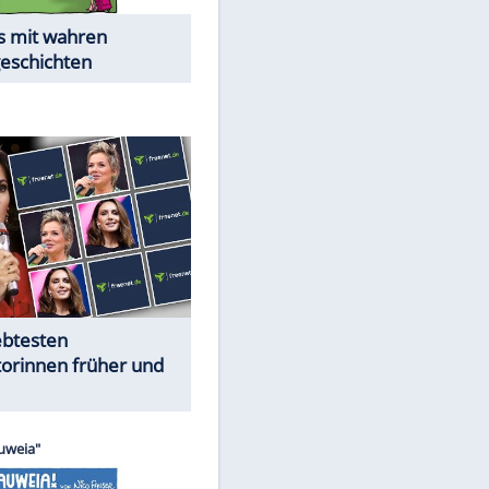
Alles aus!
Trennungsschock im Promi-
Kosmos
Cartoons "Das Wahre Leben"