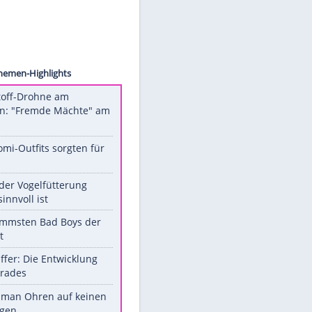
insloo
Unsere Themen-Highlights
Sprengstoff-Drohne am
Flughafen: "Fremde Mächte" am
Werk?
Diese Promi-Outfits sorgten für