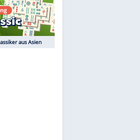
Film-Quiz: Bist Du ein
Cineast?
Kostenlos spielen