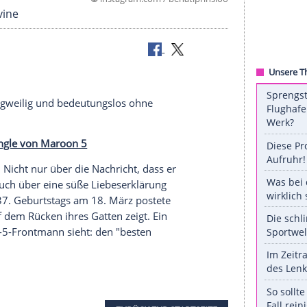
©
instagram.com / behatipr
en Adam Levine
Ehemann"
 Alles ist langweilig und bedeutungslos ohne
", der Hit-Single von Maroon 5