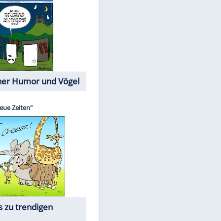
Cartoons mit wahren
Lebensgeschichten
Memo-Spiel