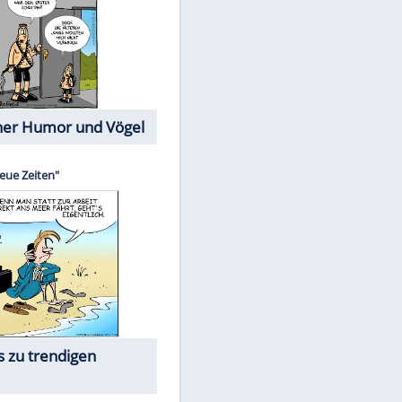
Cartoons mit wahren
Lebensgeschichten
Memo-Spiel