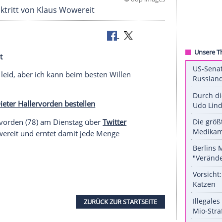
©
ddp 
igten Rücktritt von Klaus Wowereit
von Wowereit
ei. Tut mir leid, aber ich kann beim besten Willen
ennen" mit
Dieter Hallervorden
bestellen