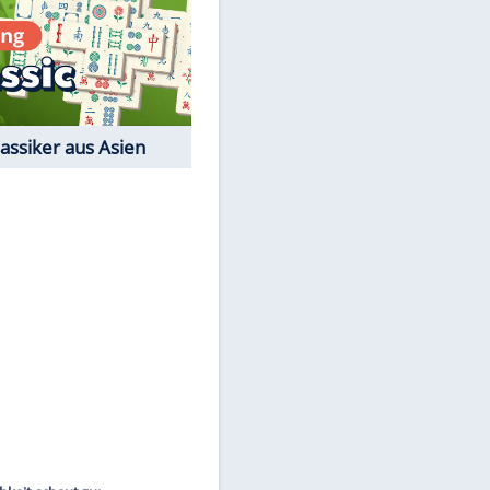
Film-Quiz: Bist Du ein
Cineast?
Kostenlos spielen