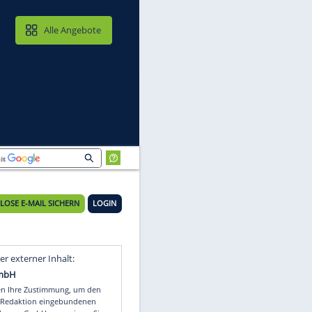
MAIL & CLOUD
Alle Angebote
KOSTENLOSE E-MAIL SICHERN
LOGIN
Video
Empfohlener externer Inhalt: