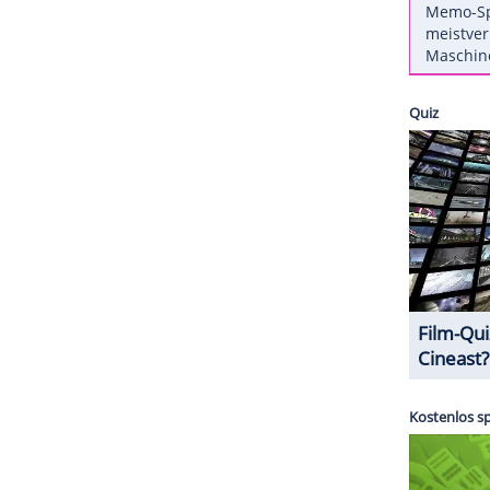
ieter Hallervorden
(78) am Dienstag über
Twitter
s
Klaus Wowereit
und erntet damit jede Menge
ZURÜCK ZUR STARTS