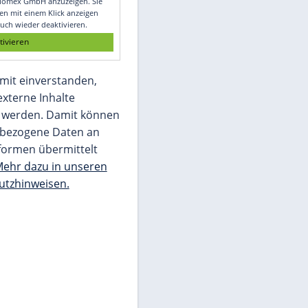
Glomex GmbH
Wir benötigen Ihre Zustimmung, um den
von unserer Redaktion eingebundenen
Inhalt von Glomex GmbH anzuzeigen. Sie
können diesen mit einem Klick anzeigen
lassen und auch wieder deaktivieren.
jetzt aktivieren
Ich bin damit einverstanden,
dass mir externe Inhalte
angezeigt werden. Damit können
personenbezogene Daten an
Drittplattformen übermittelt
werden.
Mehr dazu in unseren
Datenschutzhinweisen.