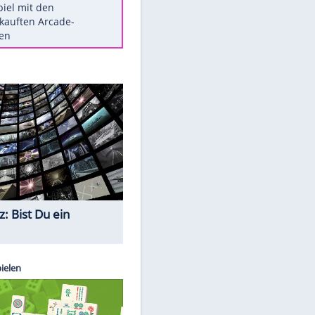
Die größten Mythen über
Medikamente
Berlins Matchwinner Grönning:
"Veränderte Perspektive"
Vorsicht: Diese 17 Dinge hassen
Katzen
Illegales Asphalt-Kartell muss
EITE
Mio-Strafe zahlen
Memo-Spiel mit den
meistverkauften Arcade-
Maschinen
Quiz