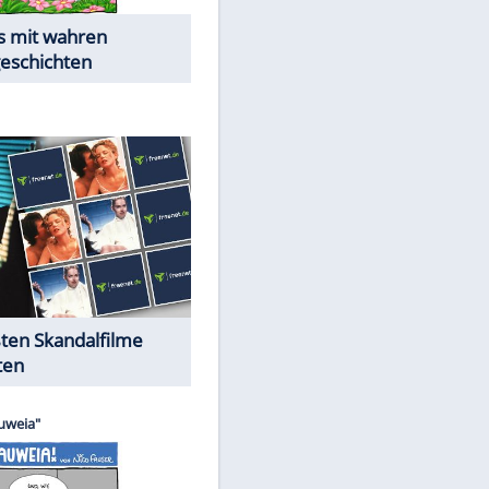
Die Öffentlichkeit schaut zu:
Peinliche Auftritte auf dem
roten Teppich
Cartoons "Das Wahre Leben"