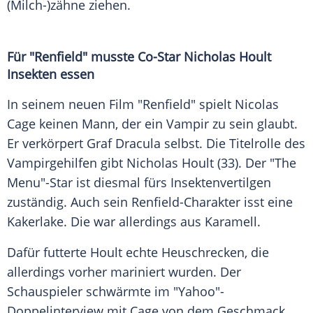
(Milch-)zähne ziehen.
Für "Renfield" musste Co-Star
Nicholas Hoult
Insekten
essen
In seinem neuen Film "Renfield" spielt
Nicolas
Cage
keinen Mann, der ein
Vampir
zu sein glaubt.
Er verkörpert Graf
Dracula
selbst. Die
Titelrolle
des
Vampirgehilfen gibt
Nicholas Hoult
(33). Der "The
Menu"-Star ist diesmal fürs Insektenvertilgen
zuständig. Auch sein Renfield-Charakter isst eine
Kakerlake
. Die war allerdings aus Karamell.
Dafür futterte Hoult echte Heuschrecken, die
allerdings vorher mariniert wurden. Der
Schauspieler
schwärmte im "Yahoo"-
Doppelinterview mit Cage von dem Geschmack.