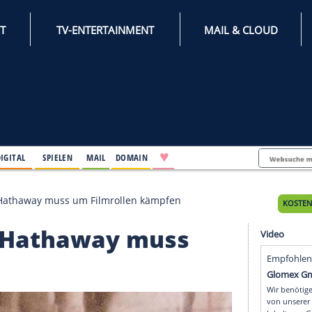
INTERNET
TV-ENTERTAINMENT
♥
IFESTYLE
DIGITAL
SPIELEN
MAIL
DOMAIN
rfolge: Anne Hathaway muss um Filmrollen kämpfen
: Anne Hathaway muss