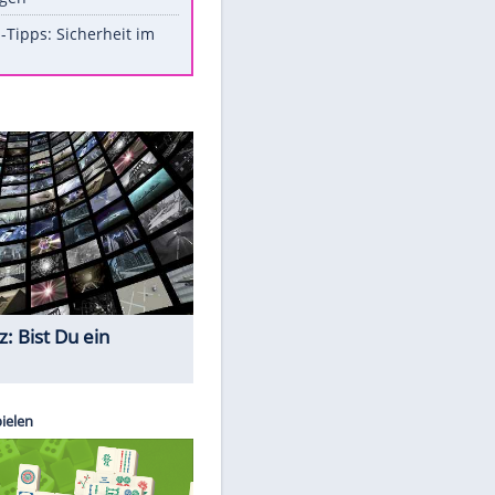
Aufruhr!
Was bei der Vogelfütterung
wirklich sinnvoll ist
Die schlimmsten Bad Boys der
Sportwelt
Im Zeitraffer: Die Entwicklung
des Lenkrades
So sollte man Ohren auf keinen
Fall reinigen
Experten-Tipps: Sicherheit im
Internet
Quiz