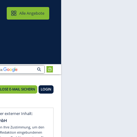
MAIL & CLOUD
Alle Angebote
KOSTENLOSE E-MAIL SICHERN
LOGIN
Video
Empfohlener externer Inhalt: