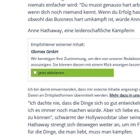
Anne Hathaway (36) gehört zu den gefei
wurde sie mit dem begehrten Oscar als be
Musical-Film 'Les Misérables' ausgezeich
ihrem Erfolg ausruhen, liegt falsch. Den
'Entertainment Tonight' ausplaudert, mus
Harte Arbeit
"Ich hatte die falsche Vorstellung, das
an einem bestimmten Punkt angelangt is
über ihre Anfänge in dem Business. Doch
niemals einfacher wird: "Du musst genau
wenn dich noch niemand kennt. Wenn du E
obwohl das Business hart umkämpft ist,
Anne Hathaway, eine leidenschaftliche 
Empfohlener externer Inhalt: