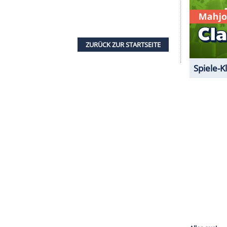
serer Redaktion eingebundenen Inhalt von Glomex GmbH
nzeigen lassen und auch wieder deaktivieren.
halte angezeigt werden. Damit können personenbezogene
r dazu in unseren Datenschutzhinweisen.
ut entwickeln würden und ich dachte auch nie, dass
h liebe es. Ich habe wirklich Glück, das machen
 über seinen Job vor den Kameras. Anne
n, um im Filmbusiness präsent zu bleiben – denn
kämpfen.