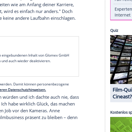
ertsten Schauspielerinnen Hollywoods. 2013
ste Nebendarstellerin für ihre Rolle in dem
net. Doch wer jetzt denkt, Anne würde sich auf
n wie die Leinwandschönheit nun bei
s sie nach wie vor für ihre Rollen kämpfen.
s man sich nicht mehr anstrengen muss, wenn man
t, an dem man genug gemacht hat", erklärt Anne
 dann musste die 36-Jährige erkennen, dass es
so hart arbeiten wie am Anfang deiner Karriere,
rfolg hast, wird es einfach nur anders." Doch
 würde Anne keine andere Laufbahn einschlagen.
Kämpferin