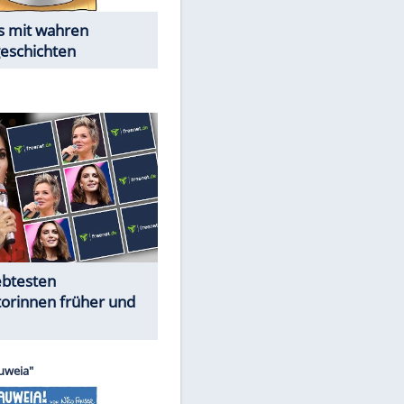
Alles aus!
Trennungsschock im Promi-
Kosmos
Cartoons "Das Wahre Leben"