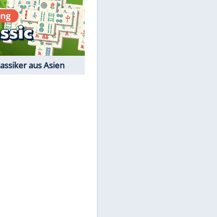
Film-Quiz: Bist Du ein
Cineast?
Kostenlos spielen