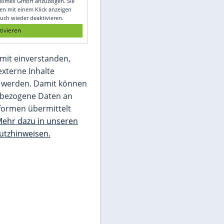
Glomex GmbH
Wir benötigen Ihre Zustimmung, um den
von unserer Redaktion eingebundenen
Inhalt von Glomex GmbH anzuzeigen. Sie
können diesen mit einem Klick anzeigen
lassen und auch wieder deaktivieren.
jetzt aktivieren
Ich bin damit einverstanden,
dass mir externe Inhalte
angezeigt werden. Damit können
personenbezogene Daten an
Drittplattformen übermittelt
werden.
Mehr dazu in unseren
Datenschutzhinweisen.