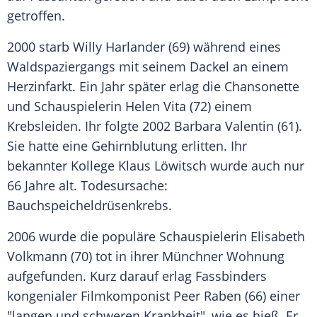
getroffen.
2000 starb
Willy Harlander
(69) während eines
Waldspaziergangs mit seinem Dackel an einem
Herzinfarkt. Ein Jahr später erlag die Chansonette
und Schauspielerin
Helen Vita
(72) einem
Krebsleiden
. Ihr folgte 2002
Barbara Valentin
(61).
Sie hatte eine Gehirnblutung erlitten. Ihr
bekannter Kollege
Klaus Löwitsch
wurde auch nur
66 Jahre alt. Todesursache:
Bauchspeicheldrüsenkrebs.
2006 wurde die populäre Schauspielerin
Elisabeth
Volkmann
(70) tot in ihrer Münchner Wohnung
aufgefunden. Kurz darauf erlag
Fassbinders
kongenialer Filmkomponist
Peer Raben
(66) einer
"langen und schweren Krankheit", wie es hieß. Er