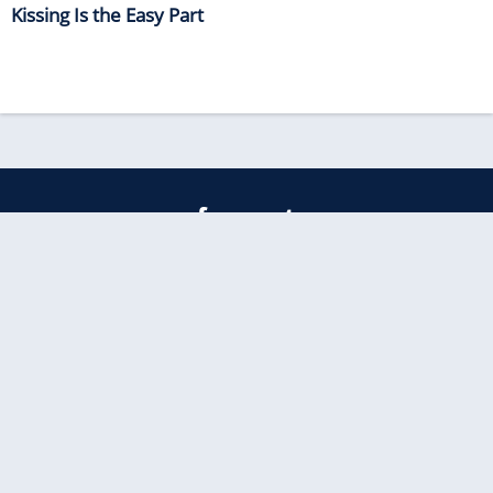
Kissing Is the Easy Part
freenet
Kundenservice
Barrierefreiheitserklärung
Impressum
Datenschutz
Datenschutzmanager