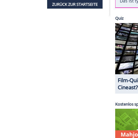
Do" und "...Ready For It?" kommt das aktuelle
em klassischen Pop-Song singt die 27-Jährige über
r von ihrer romantischen Seite. Ein spannender
ntlichten Songs von ihrem neuen Album.
tweit in die Läden.
ZURÜCK ZUR STARTS