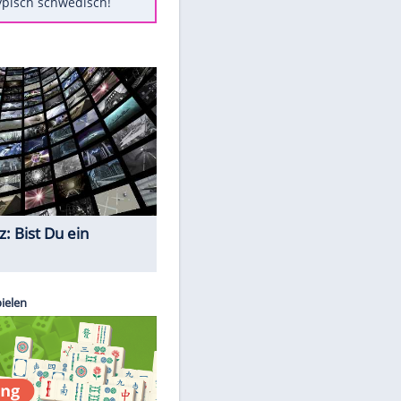
Diese Autos haben uns verlassen
Auftakt-Misere gestoppt: Berlin
gewinnt in Bochum
Mit diesen Tricks wird der Grill
ruckzuck sauber
So nutzt man alte Smartphones
sinnvoll
Das ist typisch schwedisch!
EITE
Quiz