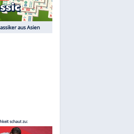
Film-Quiz: Bist Du ein
Cineast?
Kostenlos spielen