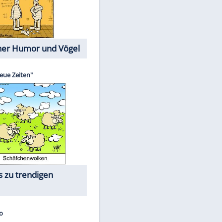
Cartoons mit wahren
Lebensgeschichten
Memo-Spiel
Die größten Skandalfilme