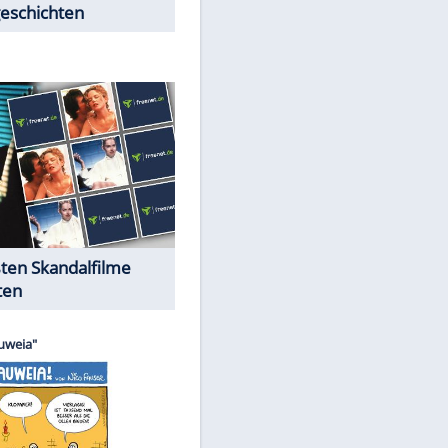
Peinliche Auftritte auf dem
roten Teppich
Cartoons "Das Wahre Leben"