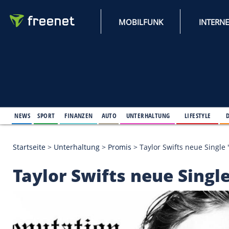
MOBILFUNK
NEWS
SPORT
FINANZEN
AUTO
UNTERHALTUNG
L
Startseite
>
Unterhaltung
>
Promis
>
Taylor Swifts 
Taylor Swifts neue S