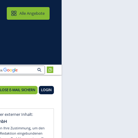
MAIL & CLOUD
Alle Angebote
KOSTENLOSE E-MAIL SICHERN
LOGIN
a
Video
Empfohlener externer Inhalt: