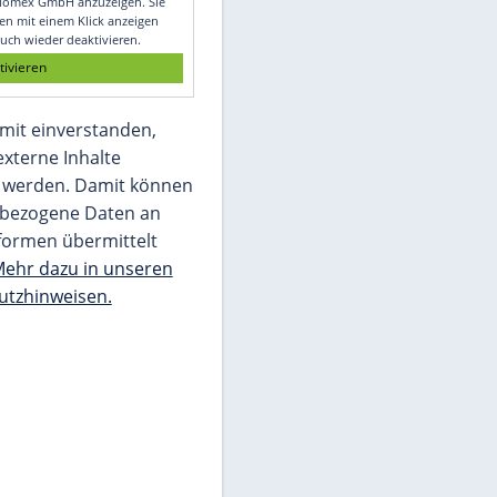
Glomex GmbH
Wir benötigen Ihre Zustimmung, um den
von unserer Redaktion eingebundenen
Inhalt von Glomex GmbH anzuzeigen. Sie
können diesen mit einem Klick anzeigen
lassen und auch wieder deaktivieren.
jetzt aktivieren
Ich bin damit einverstanden,
dass mir externe Inhalte
angezeigt werden. Damit können
personenbezogene Daten an
Drittplattformen übermittelt
werden.
Mehr dazu in unseren
Datenschutzhinweisen.