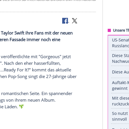
©
obs/Universal International Division/UMI Intern
s Album
 überrascht
Taylor Swift
ihre Fans mit der neuen
ter der düsteren Fassade immer noch eine
27, "1989") veröffentlichte mit "Gorgeous" jetzt
"reputation". Nach den eher hasserfüllten,