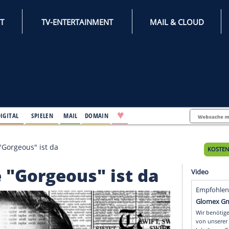
INTERNET
TV-ENTERTAINMENT
♥
IFESTYLE
DIGITAL
SPIELEN
MAIL
DOMAIN
neue Single "Gorgeous" ist da
ingle "Gorgeous" ist d