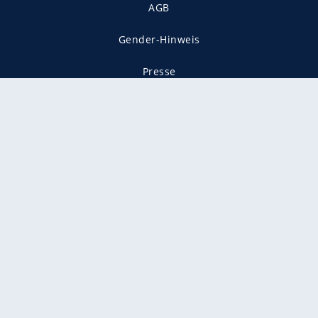
AGB
Gender-Hinweis
Presse
Mediadaten
Karriere
Vertragskündigung
Vertrag widerrufen
gekennzeichnet mit
freenet ist Mitglied im JUSPROG e.V.