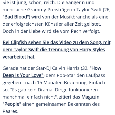
Sie ist jung, schön, reich. Die Sängerin und
mehrfache Grammy-Preisträgerin
Taylor Swift
(26,
"Bad Blood"
) wird von der Musikbranche als eine
der erfolgreichsten Künstler aller Zeit gelistet.
Doch in der Liebe wird sie vom Pech verfolgt.
Bei Clipfish sehen Sie das Video zu dem Song, mit
dem Taylor Swift die Trennung von Harry Styles
verarbeitet hat.
Gerade hat der Star-DJ
Calvin Harris
(32,
"How
Deep Is Your Love"
) dem Pop-Star den
Laufpass
gegeben - nach 15 Monaten Beziehung. Einfach
so. "Es gab kein Drama. Dinge funktionieren
manchmal einfach nicht",
zitiert das Magazin
"People"
einen gemeinsamen Bekannten des
Paares.