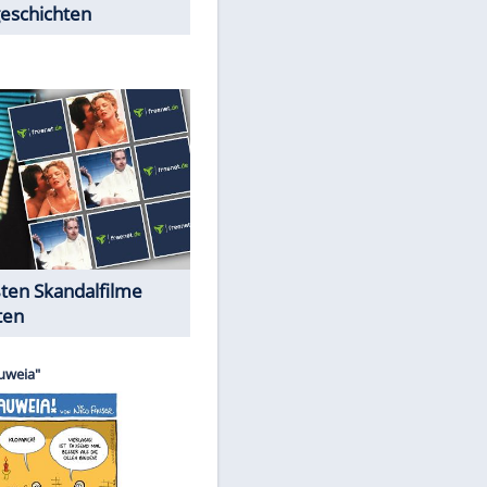
Peinliche Auftritte auf dem
roten Teppich
Cartoons "Das Wahre Leben"