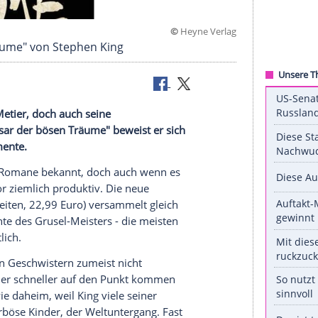
©
Heyne 
 bösen Träume" von Stephen King
hen Kings Metier, doch auch seine
in. In "Basar der bösen Träume" beweist er sich
chreckensmomente.