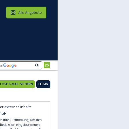
MAIL & CLOUD
Alle Angebote
KOSTENLOSE E-MAIL SICHERN
LOGIN
Video
Empfohlener externer Inhalt: