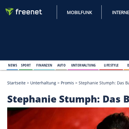
MOBILFUNK
NEWS
SPORT
FINANZEN
AUTO
UNTERHALTUNG
L
Startseite
>
Unterhaltung
>
Promis
>
Stephanie Stu
Stephanie Stumph: D