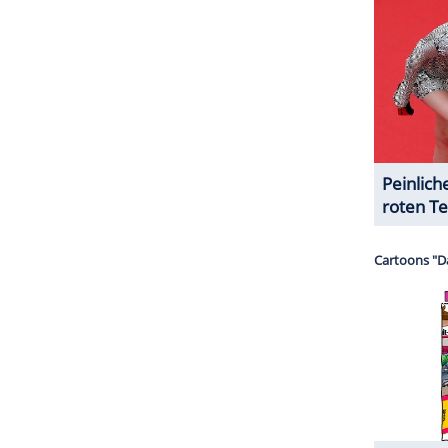
halte angezeigt werden. Damit können personenbezogene
r dazu in unseren Datenschutzhinweisen.
ZURÜCK ZUR STARTS