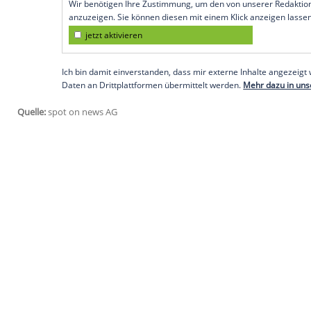
habe sich den
Ringfinger
gebrochen und 
kennengelernt, von dem sie schon in de
Empfohlener externer Inhalt:
Glomex GmbH
Wir benötigen Ihre Zustimmung, um den von un
anzuzeigen. Sie können diesen mit einem Klick a
jetzt aktivieren
Ich bin damit einverstanden, dass mir externe In
Daten an Drittplattformen übermittelt werden.
Meh
Empfohlener externer Inhalt:
Instagram
Wir benötigen Ihre Zustimmung, um den von uns
anzuzeigen. Sie können diesen mit einem Klick a
jetzt aktivieren