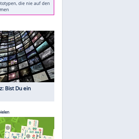
Diese TV-Legenden sind bis
heute unvergessen
Woran man Menschen mit
niedrigem EQ erkennt
Torlos gegen Kaiserslautern:
Stotterstart von Wolfsburg
Ist ein Vulkanausbruch in
Deutschland möglich?
5 VW-Prototypen, die nie auf den
Markt kamen
Quiz