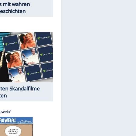
Peinliche Auftritte auf dem
roten Teppich
Cartoons "Das Wahre Leben"