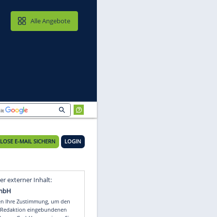
MAIL & CLOUD
Alle Angebote
KOSTENLOSE E-MAIL SICHERN
LOGIN
Video
Empfohlener externer Inhalt: