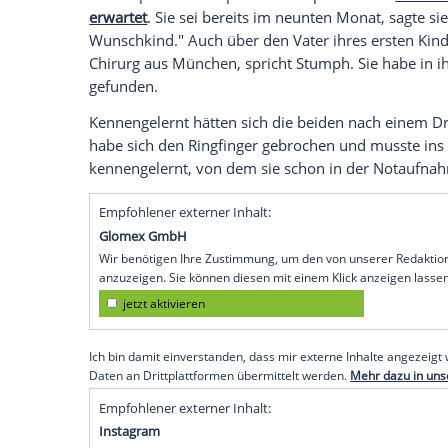
dich".
In einem weiteren Post bedankte sich die
Geburts- und Hebammenteam im Univers
sehen, wie der Kleine in einer Babyschal
hinten im Bild ist.
Liebe im Krankenhaus
Mitte April hatte
Stephanie Stumph
in ei
erwartet
. Sie sei bereits im neunten Mona
Wunschkind." Auch über den Vater ihres e
Chirurg aus
München
, spricht Stumph. S
gefunden.
Kennengelernt hätten sich die beiden n