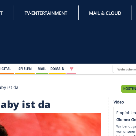
INTERNET
TV-ENTERTAINMENT
♥
IFESTYLE
DIGITAL
SPIELEN
MAIL
DOMAIN
mph: Das Baby ist da
as Baby ist da