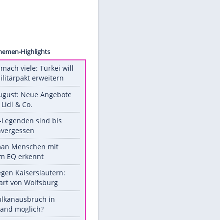
APRESS
Unsere Themen-Highlights
Aus drei mach viele: Türkei will
neuen Militärpakt erweitern
Ab 10. August: Neue Angebote
bei ALDI, Lidl & Co.