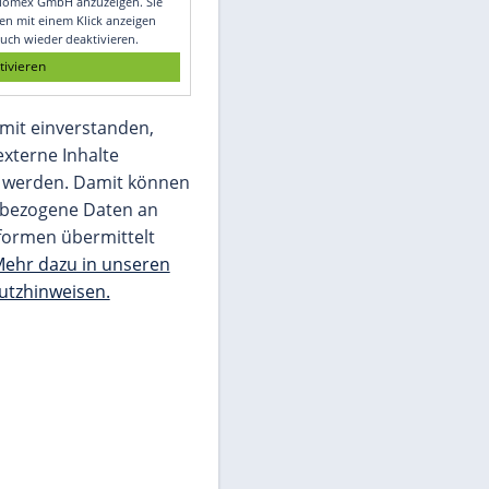
Glomex GmbH
Wir benötigen Ihre Zustimmung, um den
von unserer Redaktion eingebundenen
Inhalt von Glomex GmbH anzuzeigen. Sie
können diesen mit einem Klick anzeigen
lassen und auch wieder deaktivieren.
jetzt aktivieren
Ich bin damit einverstanden,
dass mir externe Inhalte
angezeigt werden. Damit können
personenbezogene Daten an
Drittplattformen übermittelt
werden.
Mehr dazu in unseren
Datenschutzhinweisen.