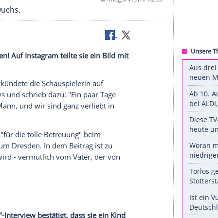
©
imago/VIST
über Nachwuchs.
er geworden! Auf Instagram teilte sie ein Bild mit
n. Das verkündete die Schauspielerin auf
en des
Babys
und schrieb dazu: "Ein paar Tage
t, kleiner Mann, und wir sind ganz verliebt in