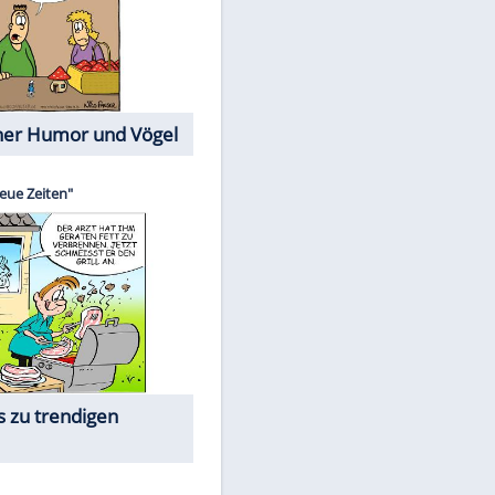
Cartoons mit wahren
Lebensgeschichten
Memo-Spiel