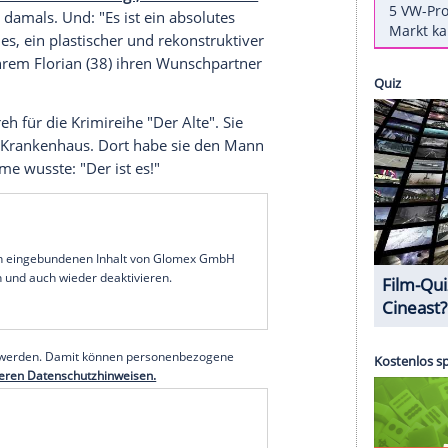
 37-Jährige "für die tolle Betreuung" beim
itätsklinikum
Dresden
. In dem Beitrag ist zu
e getragen wird - vermutlich vom Vater, der von
nem
"Bunte"-Interview bestätigt, dass sie ein Kind
t, sagte sie damals. Und: "Es ist ein absolutes
rsten Kindes, ein plastischer und rekonstruktiver
ie habe in ihrem Florian (38) ihren Wunschpartner
ach einem
Dreh
für die
Krimireihe
"Der Alte". Sie