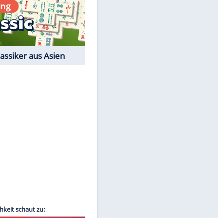
Film-Quiz: Bist Du ein
Cineast?
Kostenlos spielen