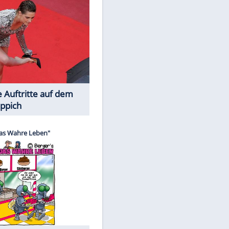
Spiele-Klassiker aus Asien
EITE
Die Öffentlichkeit schaut zu: