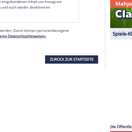
musste ins
Krankenhaus
. Dort habe sie den Mann
r
Notaufnahme
wusste: "Der ist es!"
serer Redaktion eingebundenen Inhalt von Glomex GmbH
nzeigen lassen und auch wieder deaktivieren.
halte angezeigt werden. Damit können personenbezogene
r dazu in unseren Datenschutzhinweisen.
erer Redaktion eingebundenen Inhalt von Instagram
nzeigen lassen und auch wieder deaktivieren.