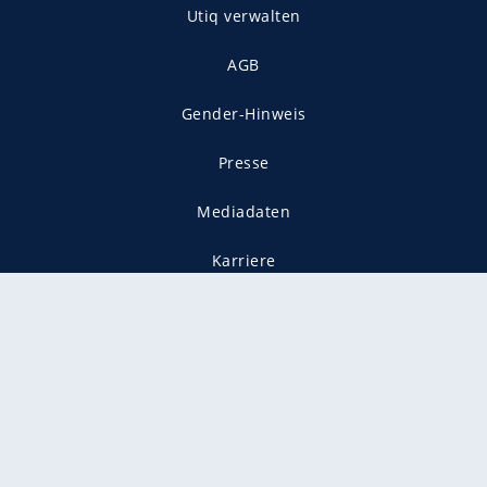
Utiq verwalten
AGB
Gender-Hinweis
Presse
Mediadaten
Karriere
Vertragskündigung
Vertrag widerrufen
gekennzeichnet mit