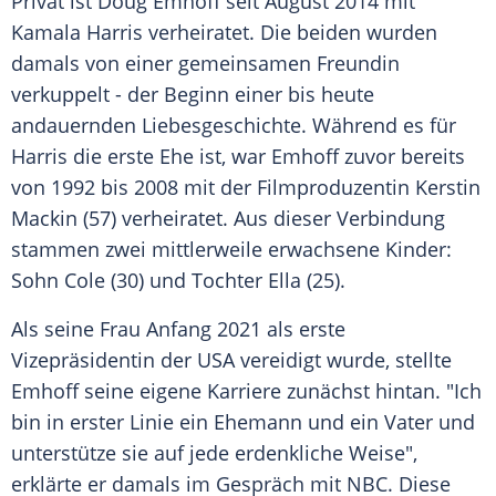
Privat ist Doug Emhoff seit August 2014 mit
Kamala Harris
verheiratet. Die beiden wurden
damals von einer gemeinsamen
Freundin
verkuppelt - der Beginn einer bis heute
andauernden
Liebesgeschichte
. Während es für
Harris die erste Ehe ist, war Emhoff zuvor bereits
von 1992 bis 2008 mit der Filmproduzentin Kerstin
Mackin (57) verheiratet. Aus dieser Verbindung
stammen zwei mittlerweile erwachsene Kinder:
Sohn Cole (30) und Tochter Ella (25).
Als seine Frau Anfang 2021 als erste
Vizepräsidentin der
USA
vereidigt wurde, stellte
Emhoff seine eigene Karriere zunächst hintan. "Ich
bin in erster Linie ein
Ehemann
und ein Vater und
unterstütze sie auf jede erdenkliche Weise",
erklärte er damals im Gespräch mit
NBC
. Diese