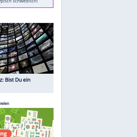
Diese Autos haben uns verlassen
Auftakt-Misere gestoppt: Berlin
gewinnt in Bochum
Mit diesen Tricks wird der Grill
ruckzuck sauber
So nutzt man alte Smartphones
sinnvoll
Das ist typisch schwedisch!
Quiz