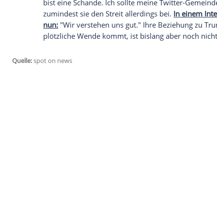
Es war einer der intensivsten
Auseinande
den
Vereinigten Staaten
: Die Star-Moder
sich öffentlich gegen
Donald Trump
(70) 
den Republikanern. In mehreren Beiträ
Ablehnung gegenüber dem damaligen Kan
Mehr zu Donald Trump erfahren Sie bei C
Trump
soll auf seine Art reagiert haben. 
und soll - zumindest laut Aussage von
Ke
bist eine Schande. Ich sollte meine Twitt
zumindest sie den
Streit
allerdings bei.
I
nun:
"Wir verstehen uns gut." Ihre Bezi
plötzliche Wende kommt, ist bislang abe
Quelle:
spot on news