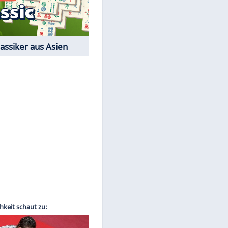
EITE
Film-Quiz: Bist Du ein
Cineast?
Kostenlos spielen