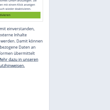
Glomex GmbH
Wir benötigen Ihre Zustimmung, um den
von unserer Redaktion eingebundenen
Inhalt von Glomex GmbH anzuzeigen. Sie
können diesen mit einem Klick anzeigen
lassen und auch wieder deaktivieren.
jetzt aktivieren
Ich bin damit einverstanden,
dass mir externe Inhalte
angezeigt werden. Damit können
personenbezogene Daten an
Drittplattformen übermittelt
werden.
Mehr dazu in unseren
Datenschutzhinweisen.