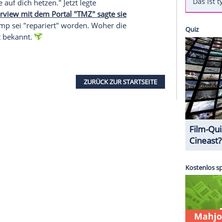
rsetzung
im Vorfeld der Präsidentschaftswahl in
atorin
Megyn Kelly
(46, "Settle For More") stellte
- trotz der eigentlichen Nähe ihres Senders FOX zu
gen und mit Bemerkungen machte
Kelly
ihre
didaten öffentlich.
lipfish
Er beleidigte sie mit einigen abfälligen Sprüchen
lly
selbst - die Journalisten bedroht haben: "Du
er-Gemeinde auf dich hetzen." Jetzt legte
n einem Interview mit dem Portal "TMZ" sagte sie
ehung zu
Trump
sei "repariert" worden. Woher die
r noch nicht bekannt.