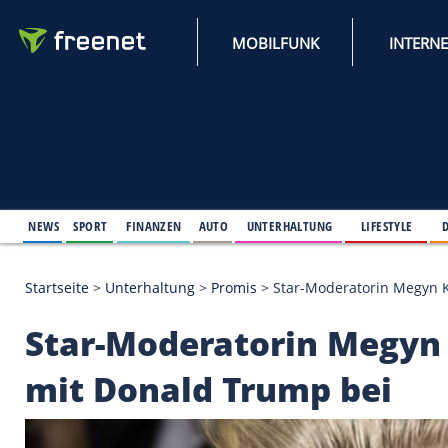
MOBILFUNK
NEWS
SPORT
FINANZEN
AUTO
UNTERHALTUNG
L
Startseite
>
Unterhaltung
>
Promis
>
Star-Moderator
Star-Moderatorin Meg