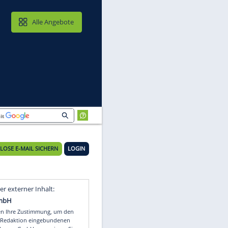
MAIL & CLOUD
Alle Angebote
KOSTENLOSE E-MAIL SICHERN
LOGIN
Video
Empfohlener externer Inhalt: