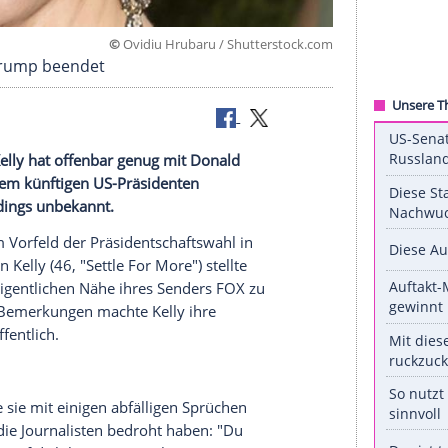
©
Ovidiu Hrubaru / Shuttersto
it Donald Trump beendet
rin Megyn Kelly hat offenbar genug mit Donald
Fehde mit dem künftigen US-Präsidenten
, ist allerdings unbekannt.