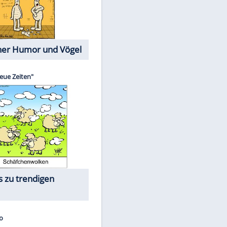
Cartoons mit wahren
Lebensgeschichten
Memo-Spiel
Die größten Skandalfilme