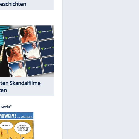
Peinliche Auftritte auf dem
roten Teppich
Cartoons "Das Wahre Leben"