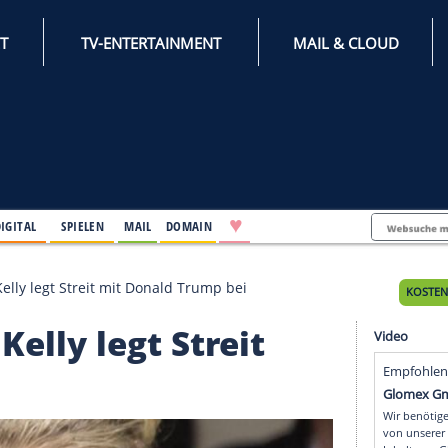
INTERNET
TV-ENTERTAINMENT
♥
IFESTYLE
DIGITAL
SPIELEN
MAIL
DOMAIN
in Megyn Kelly legt Streit mit Donald Trump bei
yn Kelly legt Streit