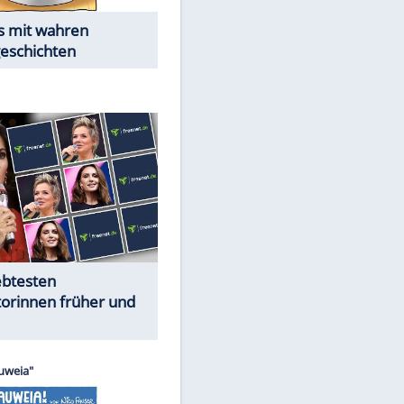
Alles aus!
Trennungsschock im Promi-
Kosmos
Cartoons "Das Wahre Leben"