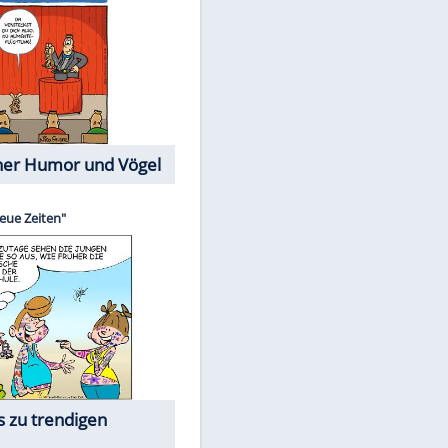
Cartoons mit wahren
Lebensgeschichten
Memo-Spiel