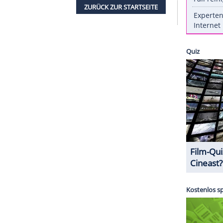
n Teppich erzählte er der Nachrichtenagentur
ste Kinorolle
Lindsay Lohan
(31) als Co-Star
ein Remake von 'Ein Zwilling kommt selten allein'
e", sinnierte der Modeblogger. In der
s M'Barek (35) würde er übrigens die Rolle des
i
sicher. "Fack ju Göhte 3" startet am 26. Oktober
ZURÜCK ZUR STARTS