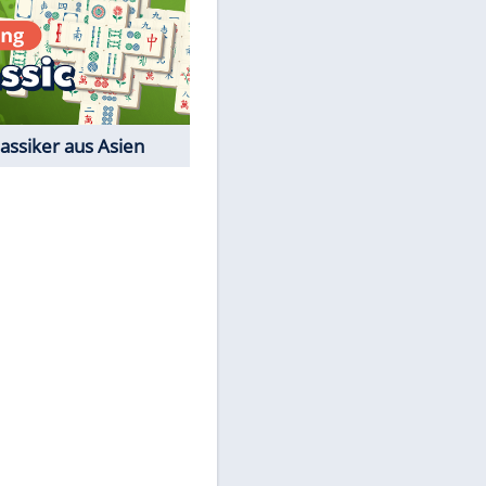
Film-Quiz: Bist Du ein
Cineast?
Kostenlos spielen