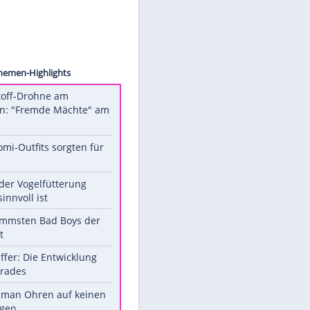
icture
Unsere Themen-Highlights
Sprengstoff-Drohne am
Flughafen: "Fremde Mächte" am
Werk?
Diese Promi-Outfits sorgten für