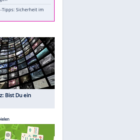
Aufruhr!
Was bei der Vogelfütterung
wirklich sinnvoll ist
Die schlimmsten Bad Boys der
Sportwelt
Im Zeitraffer: Die Entwicklung
des Lenkrades
So sollte man Ohren auf keinen
Fall reinigen
EITE
Experten-Tipps: Sicherheit im
Internet
Quiz