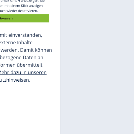
Glomex GmbH
Wir benötigen Ihre Zustimmung, um den
von unserer Redaktion eingebundenen
Inhalt von Glomex GmbH anzuzeigen. Sie
können diesen mit einem Klick anzeigen
lassen und auch wieder deaktivieren.
jetzt aktivieren
Ich bin damit einverstanden,
dass mir externe Inhalte
angezeigt werden. Damit können
personenbezogene Daten an
Drittplattformen übermittelt
werden.
Mehr dazu in unseren
Datenschutzhinweisen.