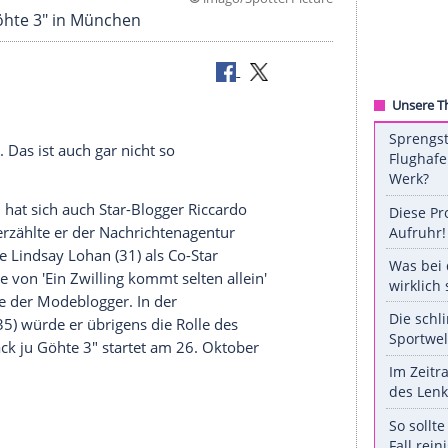
©
imago/Spöttel P
"Fack ju Göhte 3" in München
en
tnerin toll. Das ist auch gar nicht so
in
München
hat sich auch Star-Blogger
Riccardo