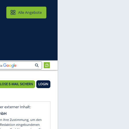
MAIL & CLOUD
Alle Angebote
KOSTENLOSE E-MAIL SICHERN
LOGIN
Video
Empfohlener externer Inhalt: