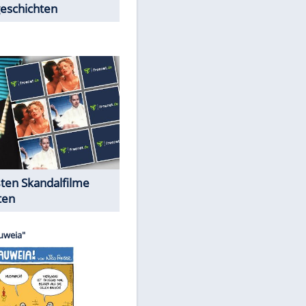
Peinliche Auftritte auf dem
roten Teppich
Cartoons "Das Wahre Leben"