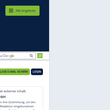
MAIL & CLOUD
Alle Angebote
KOSTENLOSE E-MAIL SICHERN
LOGIN
Video
Empfohlener externer Inhalt: