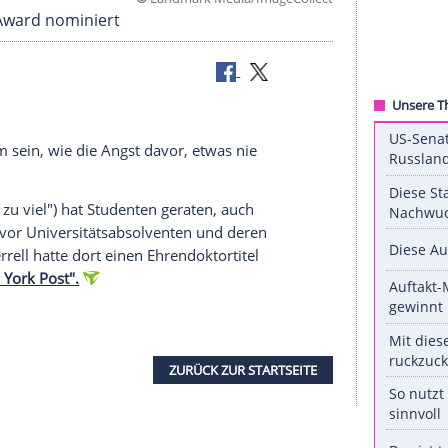
©
Landmark Media/ImageC
lden Globe Award nominiert
so schlimm sein, wie die Angst davor, etwas nie
 Ein Vater zu viel") hat Studenten geraten, auch