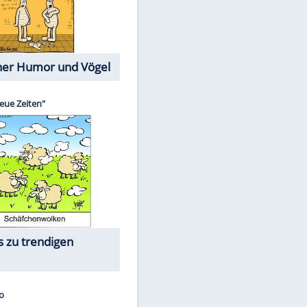
Cartoons mit wahren
Lebensgeschichten
Memo-Spiel
Die größten Skandalfilme