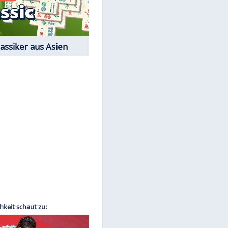
Film-Quiz: Bist Du ein
Cineast?
Kostenlos spielen