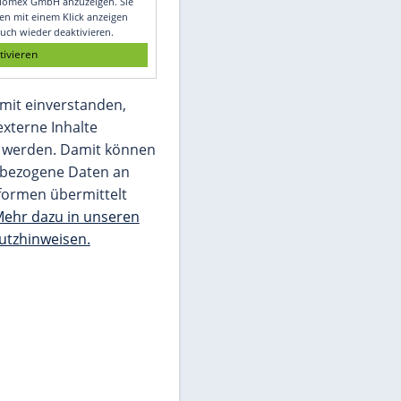
Glomex GmbH
Wir benötigen Ihre Zustimmung, um den
von unserer Redaktion eingebundenen
Inhalt von Glomex GmbH anzuzeigen. Sie
können diesen mit einem Klick anzeigen
lassen und auch wieder deaktivieren.
jetzt aktivieren
Ich bin damit einverstanden,
dass mir externe Inhalte
angezeigt werden. Damit können
personenbezogene Daten an
Drittplattformen übermittelt
werden.
Mehr dazu in unseren
Datenschutzhinweisen.