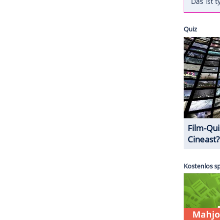
 einer Rede vor Universitätsabsolventen und deren
lifornia.
Ferrell
hatte dort einen Ehrendoktortitel
m die "New York Post".
ZURÜCK ZUR STARTS