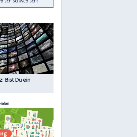
Diese Autos haben uns verlassen
Auftakt-Misere gestoppt: Berlin
gewinnt in Bochum
Mit diesen Tricks wird der Grill
ruckzuck sauber
EITE
So nutzt man alte Smartphones
sinnvoll
Das ist typisch schwedisch!
Quiz