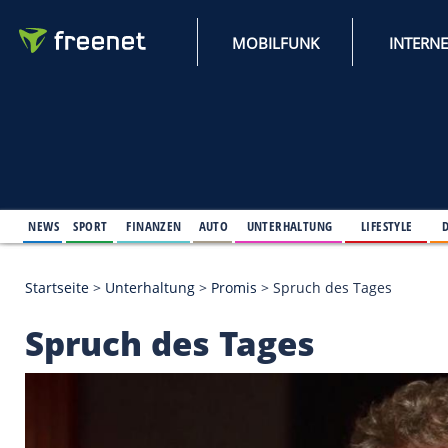
MOBILFUNK
NEWS
SPORT
FINANZEN
AUTO
UNTERHALTUNG
L
Startseite
>
Unterhaltung
>
Promis
>
Spruch des Ta
Spruch des Tages