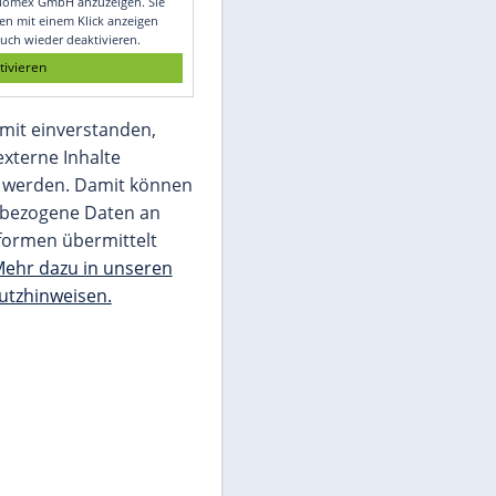
Glomex GmbH
Wir benötigen Ihre Zustimmung, um den
von unserer Redaktion eingebundenen
Inhalt von Glomex GmbH anzuzeigen. Sie
können diesen mit einem Klick anzeigen
lassen und auch wieder deaktivieren.
jetzt aktivieren
Ich bin damit einverstanden,
dass mir externe Inhalte
angezeigt werden. Damit können
personenbezogene Daten an
Drittplattformen übermittelt
werden.
Mehr dazu in unseren
Datenschutzhinweisen.