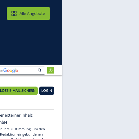
MAIL & CLOUD
Alle Angebote
KOSTENLOSE E-MAIL SICHERN
LOGIN
Video
Empfohlener externer Inhalt: