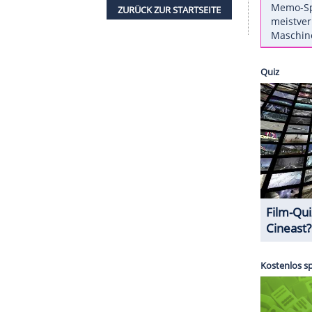
 denkt immer noch oft über seine
Affäre
nach. Das
Men's Journal" Magazin
. "Und ich kann mich
das ändert nichts an der Situation", so
ießlich, sich zu fragen, wie es weitergehe und wie
rn habe. Der Schauspieler heiratete 1986 die
r vier Kinder hat. 2011 trennte sich das Paar und
es Kindes einer jahrelangen Hausangestellten ist.
ZURÜCK ZUR STARTS