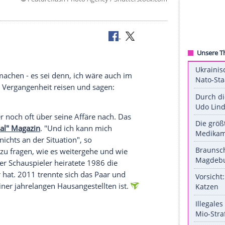
©
Featureflash Photo Agency / Shuttersto
nder
e
ückgängig machen - es sei denn, ich wäre auch im
e ich in die Vergangenheit reisen und sagen: