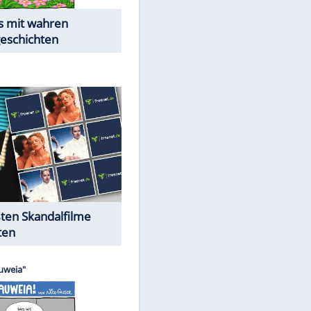
Die Öffentlichkeit schaut zu:
Peinliche Auftritte auf dem
roten Teppich
Cartoons "Das Wahre Leben"