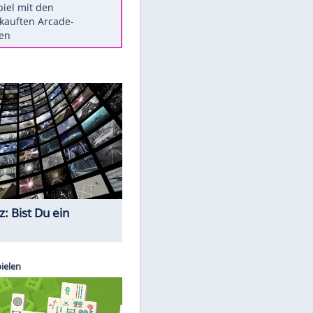
Die größten Mythen über
Medikamente
Braunschweig nach Kantersieg in
Magdeburg an der Spitze
Vorsicht: Diese 17 Dinge hassen
Katzen
Illegales Asphalt-Kartell muss
Mio-Strafe zahlen
Memo-Spiel mit den
EITE
meistverkauften Arcade-
Maschinen
Quiz