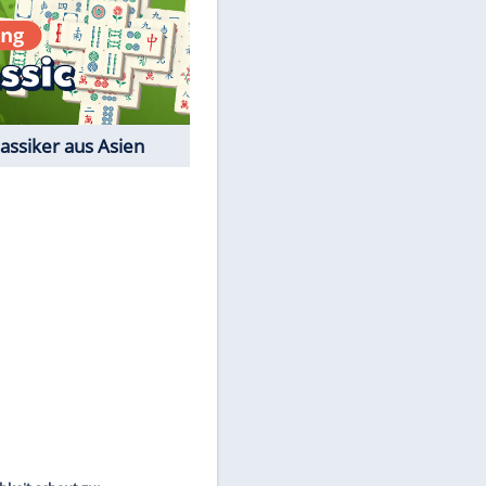
Film-Quiz: Bist Du ein
Cineast?
Kostenlos spielen