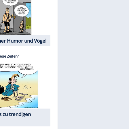
Cartoons mit wahren
Lebensgeschichten
Memo-Spiel