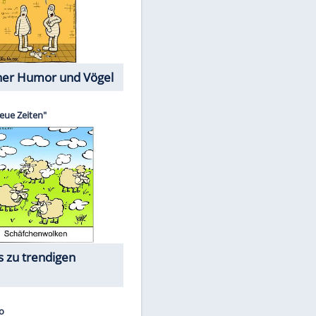
Cartoons mit wahren
Lebensgeschichten
Memo-Spiel
Die größten Skandalfilme