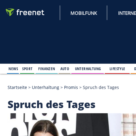
MOBILFUNK
NEWS
SPORT
FINANZEN
AUTO
UNTERHALTUNG
L
Startseite
>
Unterhaltung
>
Promis
>
Spruch des Ta
Spruch des Tages