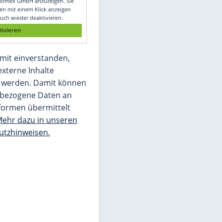
Glomex GmbH
Wir benötigen Ihre Zustimmung, um den
von unserer Redaktion eingebundenen
Inhalt von Glomex GmbH anzuzeigen. Sie
können diesen mit einem Klick anzeigen
lassen und auch wieder deaktivieren.
jetzt aktivieren
Ich bin damit einverstanden,
dass mir externe Inhalte
angezeigt werden. Damit können
personenbezogene Daten an
Drittplattformen übermittelt
werden.
Mehr dazu in unseren
Datenschutzhinweisen.