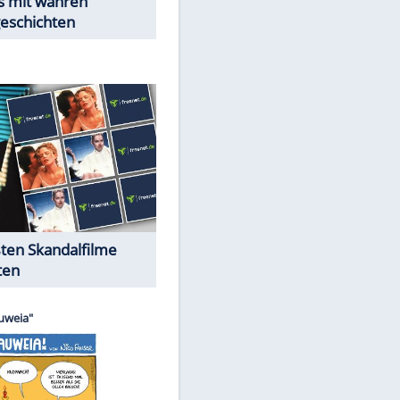
Peinliche Auftritte auf dem
roten Teppich
Cartoons "Das Wahre Leben"