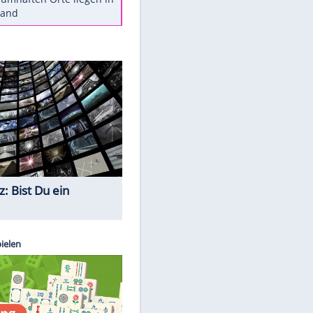
Diese Autos haben uns verlassen
Reese entschuldigt sich bei Fans:
"Tut mir aufrichtig leid"
Mit diesen Tricks wird der Grill
ruckzuck sauber
So nutzt man alte Smartphones
sinnvoll
Diese traumhaften Orte liegen in
Deutschland
EITE
Quiz