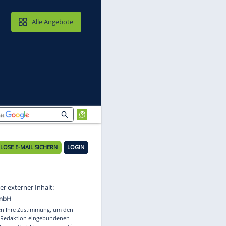
MAIL & CLOUD
Alle Angebote
KOSTENLOSE E-MAIL SICHERN
LOGIN
Video
Empfohlener externer Inhalt: