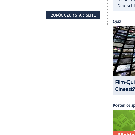
als Kind aussah
en Schwester
Sofia
all das, was ihre Eltern - Lionel
ander - ihr verboten hatten: Partys, Volksfeste
rige nun dem
"Evening Standard Magazine"
. Typisch
gen hatte sie eine klare Ansage: "Lass dich von
 dass zu tun, wovon sie denken es sei cool, wie
elbst", habe
Nicole
zu ihr gesagt, erzählte
Sofia
ie kleine Schwester zu Herzen genommen.
ZURÜCK ZUR STARTS