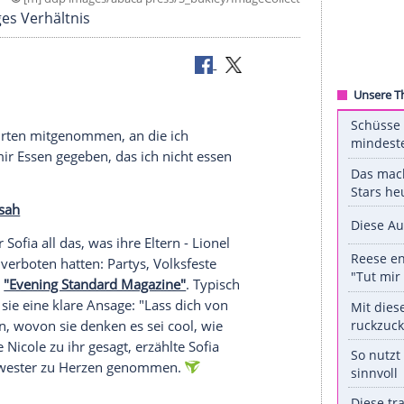
©
[m] ddp images/abaca press/S_bukley/ImageC
ben ein enges Verhältnis
hie
hat mich zu Orten mitgenommen, an die ich
und sie hat mir Essen gegeben, das ich nicht essen