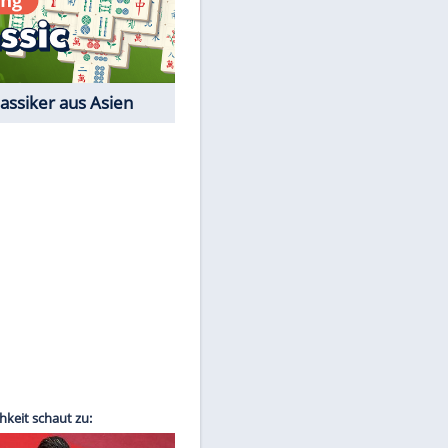
Film-Quiz: Bist Du ein
Cineast?
Kostenlos spielen