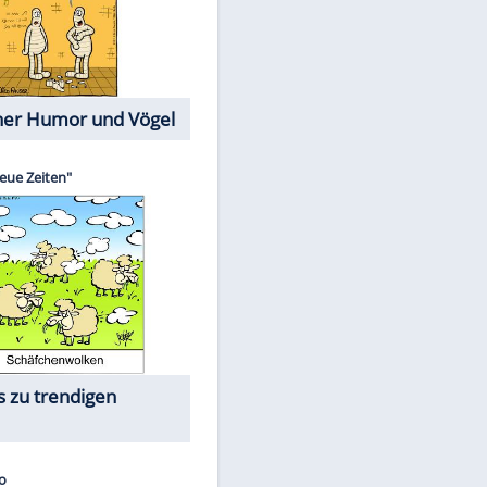
Cartoons mit wahren
Lebensgeschichten
Memo-Spiel
Die größten Skandalfilme