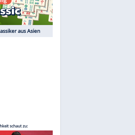
Film-Quiz: Bist Du ein
Cineast?
Kostenlos spielen