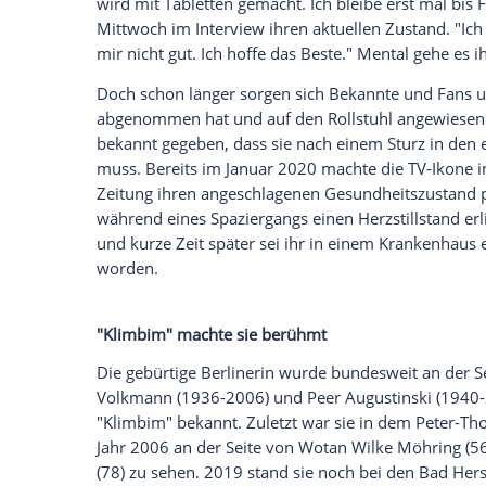
Körperlich gehe es ihr nicht gut, sagte si
Schauspielerin
Ingrid Steeger
(76) soll es
berichtete
, wurde sie ins
Klinikum
im hes
Klimbim-Star erzählte der Zeitung, dass 
Es soll keine OP geben
Ingrid Steeger lebt seit einiger Zeit in
Bad
Morgen in die
Klinik
, weil ich starke Bau
wird mit
Tabletten
gemacht. Ich bleibe er
Mittwoch
im
Interview
ihren aktuellen Zu
mir nicht gut. Ich hoffe das Beste." Menta
Doch schon länger sorgen sich Bekannt
abgenommen hat und auf den
Rollstuhl
a
bekannt gegeben, dass sie nach einem St