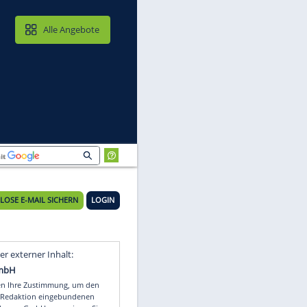
MAIL & CLOUD
Alle Angebote
KOSTENLOSE E-MAIL SICHERN
LOGIN
Video
Empfohlener externer Inhalt: