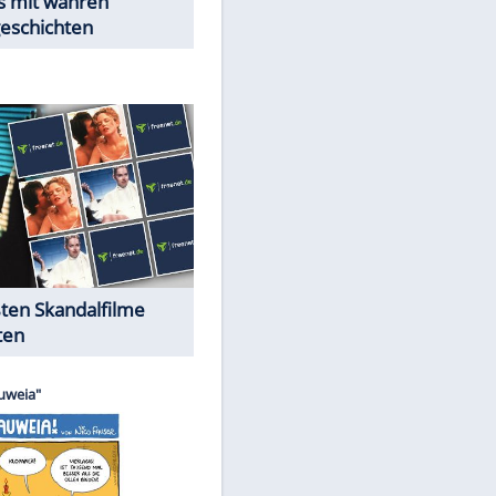
Peinliche Auftritte auf dem
roten Teppich
Cartoons "Das Wahre Leben"