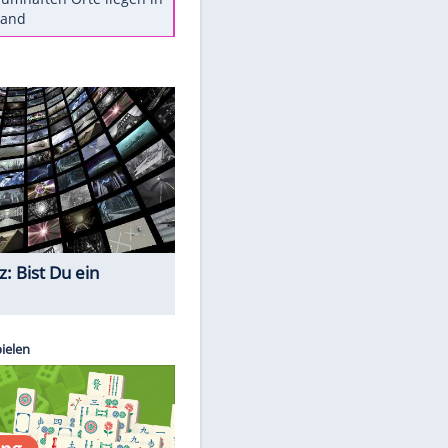
Diese Autos haben uns verlassen
Reese entschuldigt sich bei Fans:
"Tut mir aufrichtig leid"
Mit diesen Tricks wird der Grill
ruckzuck sauber
So nutzt man alte Smartphones
sinnvoll
Diese traumhaften Orte liegen in
Deutschland
Quiz