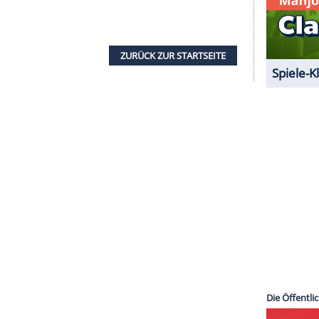
TV-Ikone in einem Gespräch mit der "Bild"-
itszustand publik. Am
Neujahrstag
2020 habe sie
illstand
erlitten. Ihr Begleiter habe sie reanimiert
ankenhaus
ein Defibrillator-System eingesetzt
it an der Seite von TV-Stars wie
Elisabeth
nski
(1940-2014) in der 70er-Jahre-Klamaukserie
em Peter-Thorwarth-Kinofilm "Goldene Zeiten" im
Möhring
(56) und "Das A-Team"-Star
Dirk Benedict
en Bad Hersfelder Festspielen auf der Bühne.