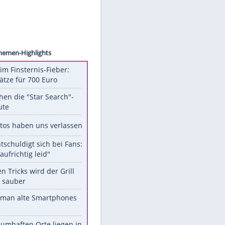
Eibner
Unsere Themen-Highlights
Spanien im Finsternis-Fieber:
Balkonplätze für 700 Euro
Das machen die "Star Search"-
Stars heute