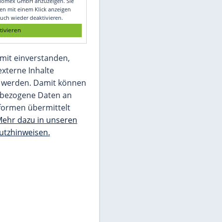
Glomex GmbH
Wir benötigen Ihre Zustimmung, um den
von unserer Redaktion eingebundenen
Inhalt von Glomex GmbH anzuzeigen. Sie
können diesen mit einem Klick anzeigen
lassen und auch wieder deaktivieren.
jetzt aktivieren
Ich bin damit einverstanden,
dass mir externe Inhalte
angezeigt werden. Damit können
personenbezogene Daten an
Drittplattformen übermittelt
werden.
Mehr dazu in unseren
Datenschutzhinweisen.