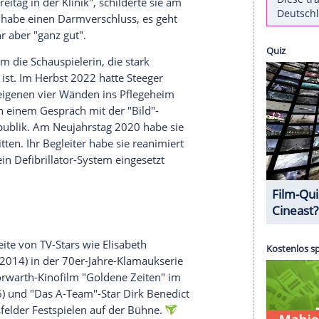
e in einem Interview.
 gesundheitlich sehr schlecht gehen. Wie
die "Bild"
sischen
Bad Hersfeld
eingeliefert. Der einstige
sie einen Darmverschluss habe.
 Hersfeld
in einem
Pflegeheim
. "Ich kam gestern
chschmerzen hatte. Ich werde nicht operiert, das
st mal bis
Freitag
in der Klinik", schilderte sie am
stand. "Ich habe einen Darmverschluss, es geht
l gehe es ihr aber "ganz gut".
e und Fans um die
Schauspielerin
, die stark
ngewiesen ist. Im
Herbst
2022 hatte Steeger
urz in den eigenen vier Wänden ins
Pflegeheim