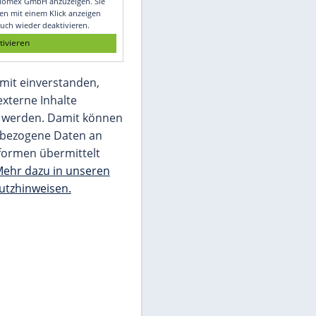
Glomex GmbH
Wir benötigen Ihre Zustimmung, um den
von unserer Redaktion eingebundenen
Inhalt von Glomex GmbH anzuzeigen. Sie
können diesen mit einem Klick anzeigen
lassen und auch wieder deaktivieren.
jetzt aktivieren
Ich bin damit einverstanden,
dass mir externe Inhalte
angezeigt werden. Damit können
personenbezogene Daten an
Drittplattformen übermittelt
werden.
Mehr dazu in unseren
Datenschutzhinweisen.