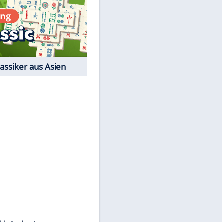
EITE
Film-Quiz: Bist Du ein
Cineast?
Kostenlos spielen