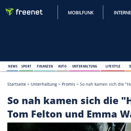
MOBILFUNK
NEWS
SPORT
FINANZEN
AUTO
UNTERHALTUNG
L
Startseite
>
Unterhaltung
>
Promis
>
So nah kamen 
So nah kamen sich d