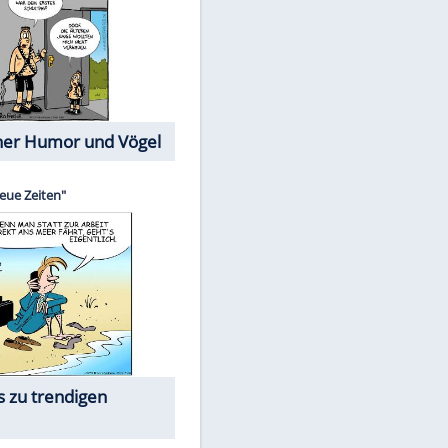
Cartoons mit wahren
Lebensgeschichten
Memo-Spiel