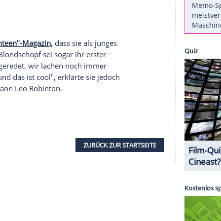
s
Emma Watson
(31) und
Tom Felton
(33) jemals
 der Draco-Darsteller nun
in einem
Interview
mit
mit Hinweis auf die konkurrierenden Hogwarts-
mine klar: "Wir sind irgendwas, falls das Sinn
on seit langer Zeit. Und ich verehre sie. Ich
nn es um eine romantische Seite geht, dann denke
or-Ding zwischen uns ist als eine Tom-Emma-
n dem "Seventeen"-Magazin,
dass sie als junges
n sei. Der Blondschopf sei sogar ihr erster
en darüber geredet, wir lachen noch immer