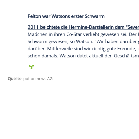
bezogen.
Hat es zwischen den "
Harry Potter
"-Star
gefunkt? Zu diesem
Gerücht
äußerte sich
"Entertainment Tonight". Und er stellte 
Häuser von
Draco
und
Watsons
Figur
Her
ergibt. Wir sind sehr eng miteinander, sch
denke, sie ist fantastisch. [...] Aber we
ich, dass es eher ein Slytherin-Gryffind
Sache."
Felton
war
Watsons
erster Schwarm
2011 beichtete die Hermine-Darstelleri
Mädchen
in ihren Co-Star verliebt gewese
Schwarm
gewesen, so
Watson
. "Wir hab