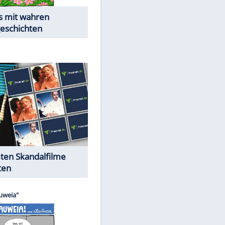
Die Öffentlichkeit schaut zu:
Peinliche Auftritte auf dem
roten Teppich
Cartoons "Das Wahre Leben"