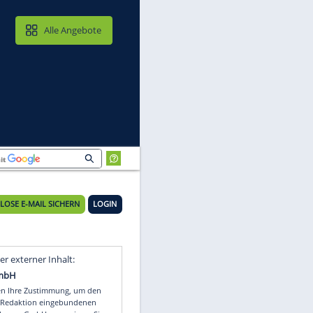
MAIL & CLOUD
Alle Angebote
tson
KOSTENLOSE E-MAIL SICHERN
LOGIN
s
Video
Empfohlener externer Inhalt: