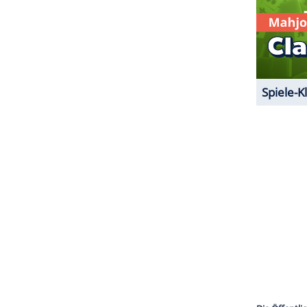
e Freunde, und das ist cool", erklärte sie jedoch
 Geschäftsmann Leo Robinton.
ZURÜCK ZUR STARTS