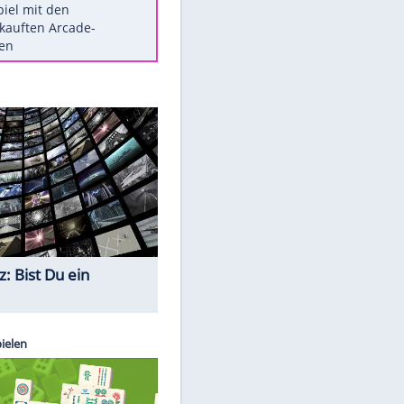
Die größten Mythen über
Medikamente
Auftakt-Misere gestoppt: Berlin
gewinnt in Bochum
Vorsicht: Diese 17 Dinge hassen
Katzen
Illegales Asphalt-Kartell muss
Mio-Strafe zahlen
Memo-Spiel mit den
meistverkauften Arcade-
Maschinen
Quiz