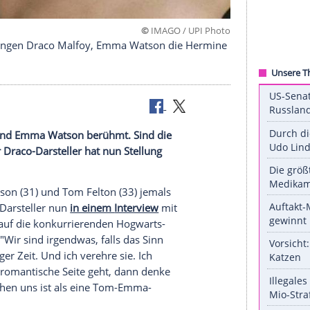
©
IMAGO / UPI
ie Rolle des jungen Draco Malfoy, Emma Watson die He
om Felton
und
Emma Watson
berühmt. Sind die
wesen? Der Draco-Darsteller hat nun Stellung