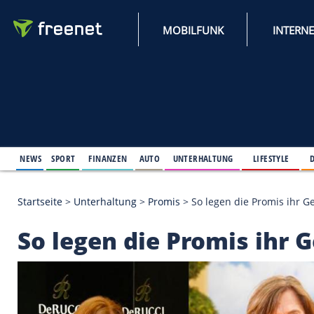
MOBILFUNK
NEWS
SPORT
FINANZEN
AUTO
UNTERHALTUNG
L
Startseite
>
Unterhaltung
>
Promis
>
So legen die P
So legen die Promis 