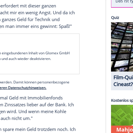
eute. Seit die
Europäische Zentralbank
die
insen auf der Bank. Die
Eurokrise
und der
icht nur den "kleinen Mann", sondern auch die
n
Sie noch, oder was machen Sie mit ihrem Geld?
 Drews' Hit "Für einen Tag"
das mit der
Panikmache
rund ums Thema Inflation
n Immobilien zu investieren. Da ich mich mit
 rentabel ist, scheint mir das am sinnvollsten."
h bin total überfordert mit dieser ganzen
osen. Das macht mir ein wenig Angst. Und da ich
be ich mein ganzes Geld für Technik und
hen, bei denen man immer eins gewinnt: Spaß!"