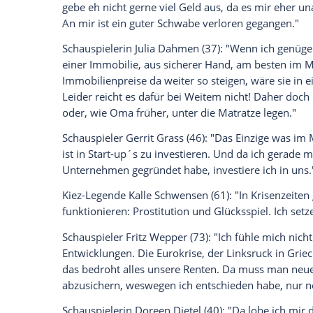
Glomex GmbH
Wir benötigen Ihre Zustimmung, um den von un
anzuzeigen. Sie können diesen mit einem Klick a
jetzt aktivieren
Ich bin damit einverstanden, dass mir externe In
Daten an Drittplattformen übermittelt werden.
Meh
Schlagersänger
Jürgen Drews
(69): "Nach
verloren habe, lasse ich mein Geld trotz 
bin zuversichtlich, dass sich das alles 
wirklich verloren gehen sollte, dann bri
Model
Barbara Meier
(28): "Ob Zinsen od
gebe eh nicht gerne viel Geld aus, da es
An mir ist ein guter Schwabe verloren ge