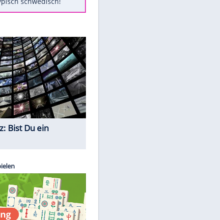
Diese Autos haben uns verlassen
Randale in Dresden: DFB-
Bundesgericht bestätigt Urteil
Mit diesen Tricks wird der Grill
ruckzuck sauber
So nutzt man alte Smartphones
sinnvoll
Das ist typisch schwedisch!
Quiz