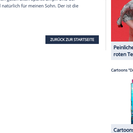
ich genügend Geld hätte, würde ich mein Geld in
 besten im Münchner Raum, anlegen. Wenn die
äre sie in ein paar Jahren das Doppelte wert!
 Daher doch lieber das Geld auf der Bank lassen
 legen."
ige was im Moment eine gewisse Rendite bringt,
ich gerade mit zwei Freunden ein solches
ich in uns."
Krisenzeiten gibt es zwei Sachen, die immer
el
. Ich setze alles auf die 17!"
e mich nicht wohl angesichts der jüngsten
uck
in
Griechenland
und die Aktivitäten der EZB,
ss man neue Wege finden, um seine Zukunft
abe, nur noch in Immobilien zu investieren."