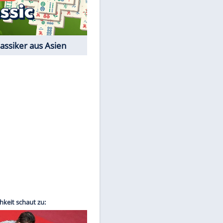
Film-Quiz: Bist Du ein
Cineast?
Kostenlos spielen