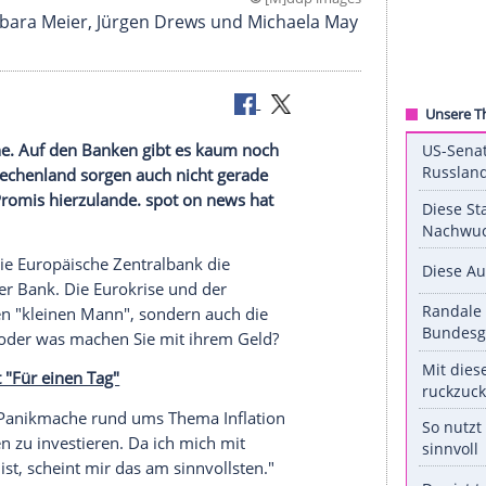
©
[M]ddp 
 Geld: Barbara Meier, Jürgen Drews und Michael
 eine Sache. Auf den Banken gibt es kaum noch
sruck in Griechenland sorgen auch nicht gerade
 auch die Promis hierzulande. spot on news hat
Geld?