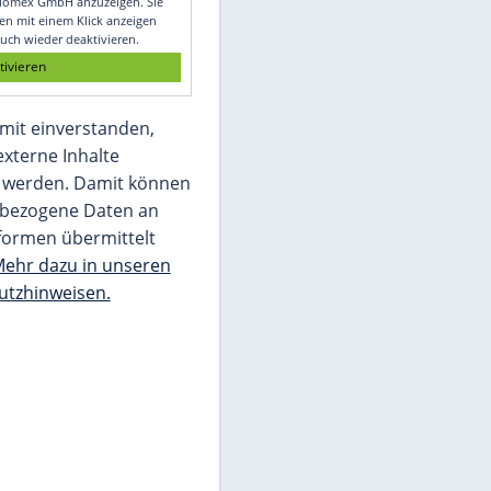
Glomex GmbH
Wir benötigen Ihre Zustimmung, um den
von unserer Redaktion eingebundenen
Inhalt von Glomex GmbH anzuzeigen. Sie
können diesen mit einem Klick anzeigen
lassen und auch wieder deaktivieren.
jetzt aktivieren
Ich bin damit einverstanden,
dass mir externe Inhalte
angezeigt werden. Damit können
personenbezogene Daten an
Drittplattformen übermittelt
werden.
Mehr dazu in unseren
Datenschutzhinweisen.