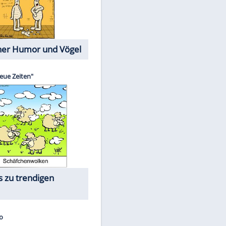
Cartoons mit wahren
Lebensgeschichten
Memo-Spiel
Die größten Skandalfilme