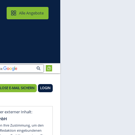
MAIL & CLOUD
Alle Angebote
KOSTENLOSE E-MAIL SICHERN
LOGIN
Video
Empfohlener externer Inhalt: