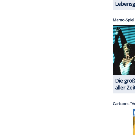
obe ich mir den guten alten Sparstrumpf! Und der
 Ideen und natürlich für meinen Sohn. Der ist die
ZURÜCK ZUR STARTS