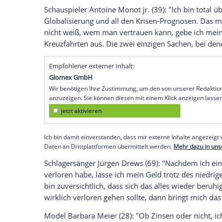
Noch nie war
Sparen
so unrentabel wie h
Finanzmärkte flutet, gibt es kaum noch Z
Linksruck
in
Griechenland
verunsichern n
Promis. spot on news fragte nach:
Spare
Sehen Sie auf MyVideo den Clip zu Jürgen
Schauspielerin
Michaela May
(62): "Seit 
losging, habe ich angefangen, nur noch i
Aktien nicht auskenne und Gold auch nicht
Schauspieler
Antoine Monot
jr. (39): "Ic
Globalisierung und all den Krisen-Progn
nicht weiß, wem man vertrauen kann, ge
Kreuzfahrten aus. Die zwei einzigen Sac
Empfohlener externer Inhalt: