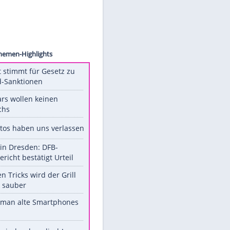
images
a May
Unsere Themen-Highlights
US-Senat stimmt für Gesetz zu
Russland-Sanktionen
Diese Stars wollen keinen
Nachwuchs