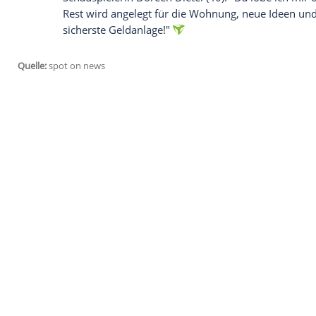
Schauspielerin
Julia Dahmen
(37): "Wenn 
einer Immobilie, aus sicherer Hand, am
Immobilienpreise da weiter so steigen, w
Leider reicht es dafür bei Weitem nicht!
oder, wie Oma früher, unter die Matratze
Schauspieler
Gerrit Grass
(46): "Das Einz
ist in Start-up´s zu investieren. Und da 
Unternehmen gegründet habe, investiere 
Kiez-Legende
Kalle Schwensen
(61): "In 
funktionieren:
Prostitution
und
Glücksspi
Schauspieler
Fritz Wepper
(73): "Ich fühl
Entwicklungen. Die
Eurokrise
, der
Linksr
das bedroht alles unsere Renten. Da mu
abzusichern, weswegen ich entschieden h