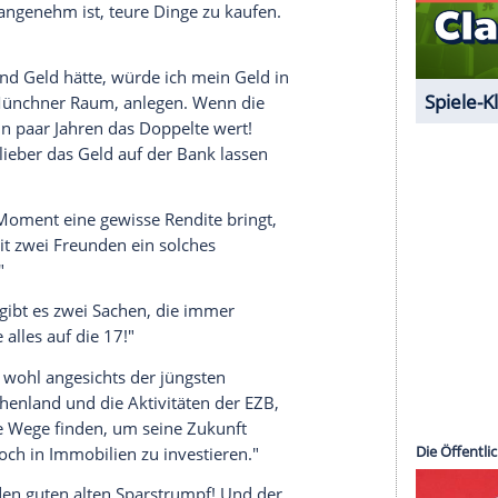
serer Redaktion eingebundenen Inhalt von Glomex GmbH
nzeigen lassen und auch wieder deaktivieren.
halte angezeigt werden. Damit können personenbezogene
r dazu in unseren Datenschutzhinweisen.
dem ich einmal Geld mit
Immobilienfonds
des niedrigen Zinssatzes lieber auf der Bank. Ich
wieder beruhigen wird. Und wenn meine Kohle
ngt mich das auch nicht um."
er nicht, ich spare mein Geld trotzdem noch. Ich
 mir eher unangenehm ist, teure Dinge zu kaufen.
gangen."