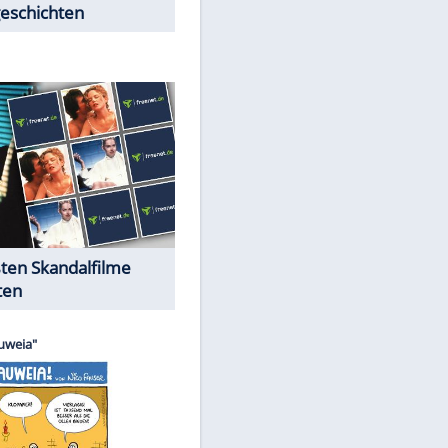
EITE
Peinliche Auftritte auf dem
roten Teppich
Cartoons "Das Wahre Leben"