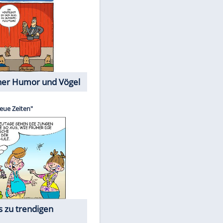
Cartoons mit wahren
Lebensgeschichten
EITE
Memo-Spiel