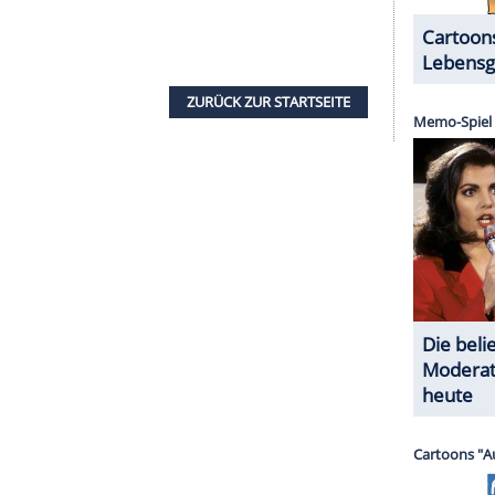
wurde, den Lehrer gefragt; der hat dann
st oder nicht. Diese Kleinigkeiten waren eine
ng es im Osten allen gleich gut, im
Westen
sah
dem Osten hatten natürlich keine Kohle: Wir
auscht nicht mal mehr 1.000 Mark. Wir haben in
lklasse
wird man dann anders behandelt und um
e Sachen machen.
te? Haben Sie das Gefühl, dass
später - zusammengewachsen ist?
ewachsen. Ich glaube, wenn man aufs Land
h in ihren Elternhäusern; es sieht noch so aus wie
l, dieselben Nachbarn, alles dasselbe. Ich glaube,
 nicht im Kopf angekommen. Das kann man
ging es ihnen einfach besser. Jeder hatte