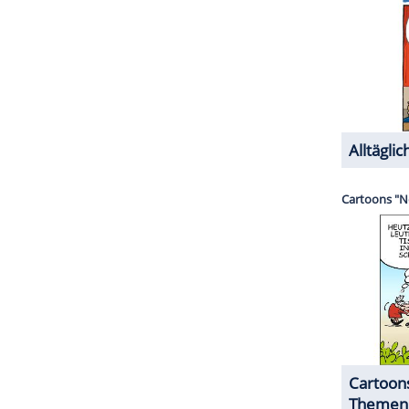
Westen
musste man dann auf einmal schauen,
 bisschen das vergessene Volk. Wenn man mal durch
Dörfer, da ist alles so ein bisschen
ZURÜCK ZUR STARTS