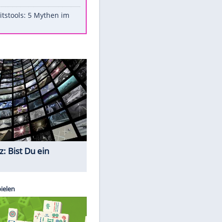
Aufruhr!
Was bei der Vogelfütterung
wirklich sinnvoll ist
Die schlimmsten Bad Boys der
Sportwelt
Im Zeitraffer: Die Entwicklung
des Lenkrades
Lebensmittel, die nicht schlecht
werden
Sicherheitstools: 5 Mythen im
Check
Quiz