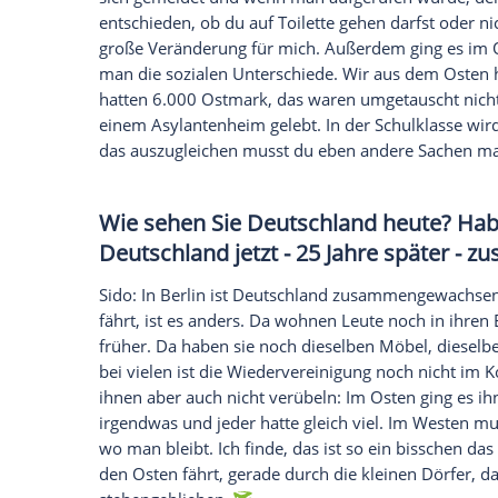
Haben Sie auch eine persönli
gemacht?
Sido: Irgendwann habe ich in einem Ges
Stasi sein soll. Er hatte sein Schlafzim
Eines Nachts habe ich geträumt, dass un
denke ich, vielleicht hat er das ja sogar
wäre schon schwierig gewesen, aber die S
bis heute nicht vergessen. Das hat mir gr
Jahre alt. Aber ansonsten hatte ich eine
Probleme erst im
Westen
angefangen.
Was war da neu für Sie?
Sido: Alles war neu: der
Geruch
, der Umg
Wenn man musste, ging man einfach zu