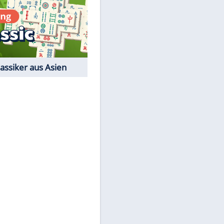
Film-Quiz: Bist Du ein
Cineast?
Kostenlos spielen