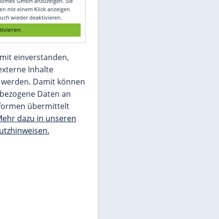
Glomex GmbH
Wir benötigen Ihre Zustimmung, um den
von unserer Redaktion eingebundenen
Inhalt von Glomex GmbH anzuzeigen. Sie
können diesen mit einem Klick anzeigen
lassen und auch wieder deaktivieren.
jetzt aktivieren
Ich bin damit einverstanden,
dass mir externe Inhalte
angezeigt werden. Damit können
personenbezogene Daten an
Drittplattformen übermittelt
werden.
Mehr dazu in unseren
Datenschutzhinweisen.