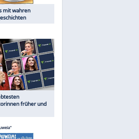
Alles aus!
Trennungsschock im Promi-
Kosmos
Cartoons "Das Wahre Leben"