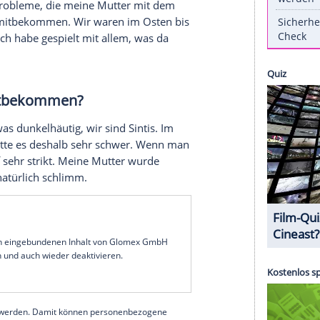
terview
mit der Nachrichtenagentur spot on news
lebnisse in seiner Kindheit und die
erfahren haben.
aut" von
Sido
und
Andreas Bourani
bei Clipfish
dass Sie in der ehemaligen
DDR
groß
hre Kindheit für Sie?
DDR
. Die Probleme, die meine
Mutter
mit dem
ich nicht so mitbekommen. Wir waren im Osten bis
h ein Kind. Ich habe gespielt mit allem, was da
 nichts mitbekommen?