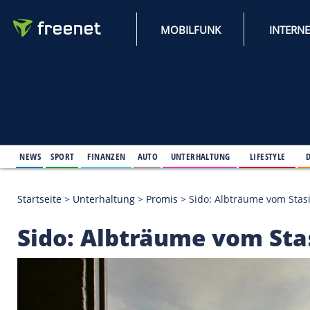
MOBILFUNK
NEWS
SPORT
FINANZEN
AUTO
UNTERHALTUNG
L
Startseite
>
Unterhaltung
>
Promis
>
Sido: Albträu
Sido: Albträume vo