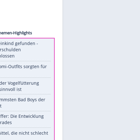
 Aslan
Unsere Themen-Highlights
Totes Kleinkind gefunden -
Fremdverschulden
ausgeschlossen
Diese Promi-Outfits sorgten für