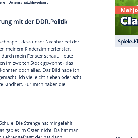
utter
ist etwas dunkelhäutig, wir sind Sintis. Im
sehen. Sie hatte es deshalb sehr schwer. Wenn man
r. Alles lief sehr strikt. Meine
Mutter
wurde
t, das war natürlich schlimm.
serer Redaktion eingebundenen Inhalt von Glomex GmbH
nzeigen lassen und auch wieder deaktivieren.
halte angezeigt werden. Damit können personenbezogene
r dazu in unseren Datenschutzhinweisen.