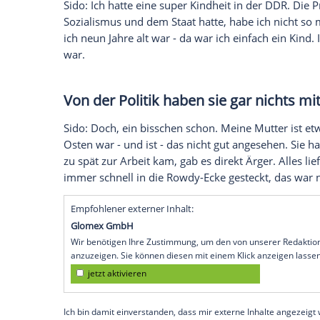
Lebens in der
DDR
verbracht habe. Im
In
sprach er jetzt über die traumatischen Er
Diskriminierung
, die er und seine
Mutter
Sehen Sie das Video zur
Hitsingle
"Astron
Sie haben lange verheimlicht, 
geworden sind. Was bedeutet I
Sido: Ich hatte eine super Kindheit in der
Sozialismus und dem Staat hatte, habe 
ich neun Jahre alt war - da war ich einfac
war.
Von der Politik haben sie gar