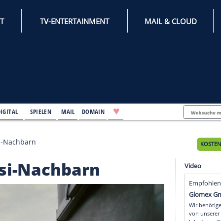
INTERNET
TV-ENTERTAINMENT
♥
IFESTYLE
DIGITAL
SPIELEN
MAIL
DOMAIN
me vom Stasi-Nachbarn
m Stasi-Nachbarn