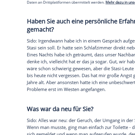
Sido: Doch, ein bisschen schon. Meine
M
Osten war - und ist - das nicht gut ange
zu spät zur Arbeit kam, gab es direkt Ärge
immer schnell in die Rowdy-Ecke gesteck
Empfohlener externer Inhalt:
Glomex GmbH
Wir benötigen Ihre Zustimmung, um den von un
anzuzeigen. Sie können diesen mit einem Klick a
jetzt aktivieren
Ich bin damit einverstanden, dass mir externe In
Daten an Drittplattformen übermittelt werden.
Meh