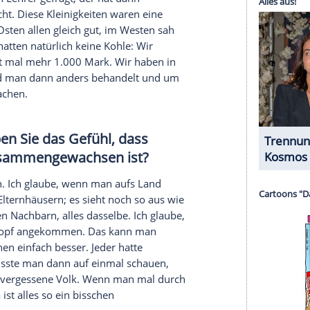
che
Erfahrung
mit der
DDR
.Politik
präch aufgeschnappt, dass unser
Nachbar
bei der
mer direkt neben meinem Kinderzimmerfenster.
ser
Nachbar
durch mein
Fenster
schaut. Heute
. Gut, wir haben im zweiten Stock gewohnt - das
tasi-Leute konnten doch alles. Das Bild habe ich
oße Angst gemacht. Ich vielleicht sieben oder acht
 unbeschwerte Kindheit. Für mich haben die
ang in der Schule. Die
Strenge
hat mir gefehlt.
r
Toilette
- das gab es im Osten nicht. Da hat man