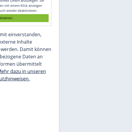
Glomex GmbH
Wir benötigen Ihre Zustimmung, um den
von unserer Redaktion eingebundenen
Inhalt von Glomex GmbH anzuzeigen. Sie
können diesen mit einem Klick anzeigen
lassen und auch wieder deaktivieren.
jetzt aktivieren
Ich bin damit einverstanden,
dass mir externe Inhalte
angezeigt werden. Damit können
personenbezogene Daten an
Drittplattformen übermittelt
werden.
Mehr dazu in unseren
Datenschutzhinweisen.