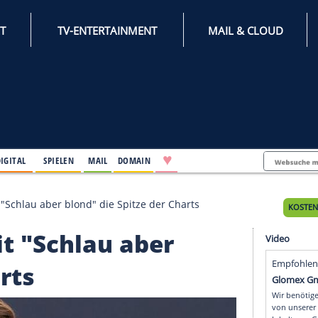
INTERNET
TV-ENTERTAINMENT
♥
IFESTYLE
DIGITAL
SPIELEN
MAIL
DOMAIN
rklimmt mit "Schlau aber blond" die Spitze der Charts
mt mit "Schlau aber