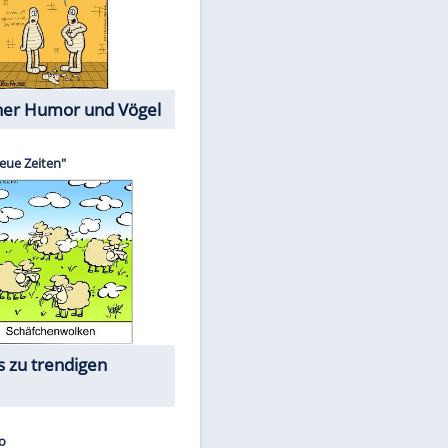
Cartoons mit wahren
Lebensgeschichten
Memo-Spiel
Die größten Skandalfilme