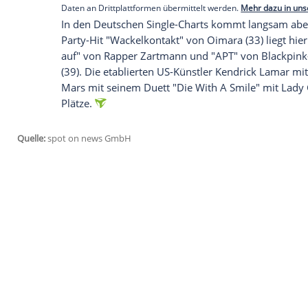
Zum elften Mal können Dirk von Lowtzo
platzieren.
Faschingsstimmung in den Single-Charts
Roland
Kaiser
(72) mit "Marathon" liegt a
(25) Deluxe-Edition von "Short N' Sweet" 
(37) komplettiert mit "GNX" die ersten fün
Empfohlener externer Inhalt:
Glomex GmbH
Wir benötigen Ihre Zustimmung, um den von un
anzuzeigen. Sie können diesen mit einem Klick a
jetzt aktivieren