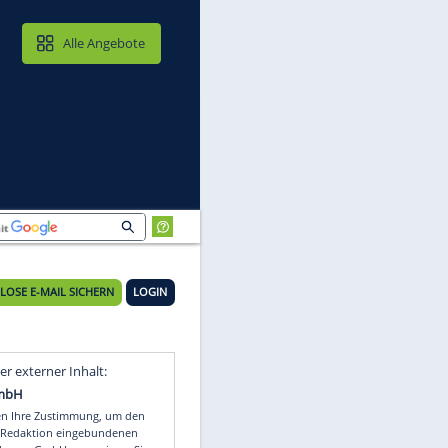
MAIL & CLOUD
Alle Angebote
KOSTENLOSE E-MAIL SICHERN
LOGIN
Video
Empfohlener externer Inhalt: