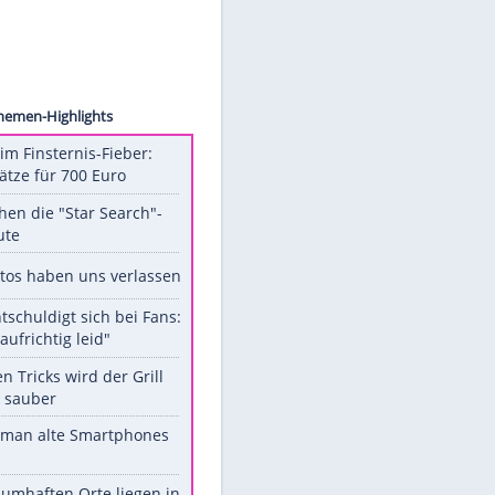
ki/ddp
Unsere Themen-Highlights
Spanien im Finsternis-Fieber:
Balkonplätze für 700 Euro
Das machen die "Star Search"-
Stars heute