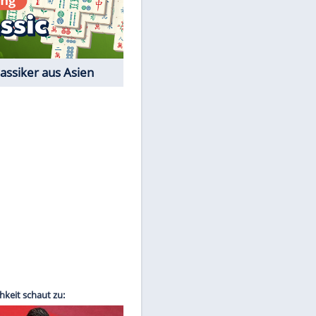
Film-Quiz: Bist Du ein
Cineast?
Kostenlos spielen