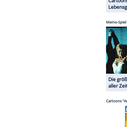
halte angezeigt werden. Damit können personenbezogene
r dazu in unseren Datenschutzhinweisen.
angsam aber sicher Faschingsstimmung auf. Der
3) liegt hier an der Spitze, gefolgt von "Tau mich
 Blackpink-Sängerin Rosé (28) und
Bruno Mars
k Lamar
mit "Not Like Us" und wiederum
Bruno
e" mit
Lady Gaga
(38) komplettieren die ersten fünf
ZURÜCK ZUR STARTS