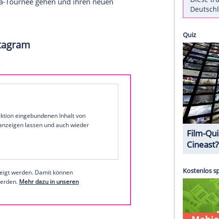
 hat ihr nunmehr drittes
Studioalbum
"Schlau
eutschen Album-Charts, ermittelt von
GfK
weite Nummer-eins-Album für die erfolgreiche
r
schaffte es 2019 an die Spitze der Offiziellen
en Rap" von 2021 konnte sich in den
Top
Drei
ch auf Arena-Tournee gehen und ihren neuen
id bei Instagram
1 von 40