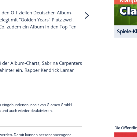
 unserer Redaktion eingebundenen Inhalt von
t einem Klick anzeigen lassen und auch wieder
e Inhalte angezeigt werden. Damit können
 übermittelt werden.
Mehr dazu in unseren
1 von 40
einsteiger in den Offiziellen Deutschen Album-
ocotronic
belegt mit "Golden Years" Platz zwei.