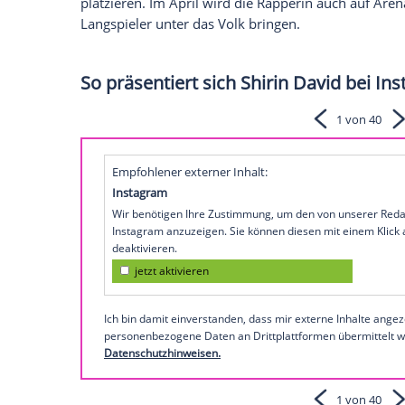
offiziellen
Sommerhit
2024 gekürt wurde,
aber blond" die Spitze der Offiziellen D
Entertainment
, erklommen. Es ist das z
Rapperin.
Shirin David geht im
April
auf Arena-Tou
Schon ihr Debüt-Studioalbum "Supersize" 
Deutschen
Charts
. Auch "Bitches brauch
platzieren. Im
April
wird die Rapperin au
Langspieler unter das Volk bringen.
So präsentiert sich Shirin Dav