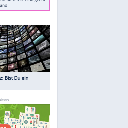
Diese Autos haben uns verlassen
Reese entschuldigt sich bei Fans:
"Tut mir aufrichtig leid"
Mit diesen Tricks wird der Grill
ruckzuck sauber
So nutzt man alte Smartphones
sinnvoll
Diese traumhaften Orte liegen in
Deutschland
Quiz