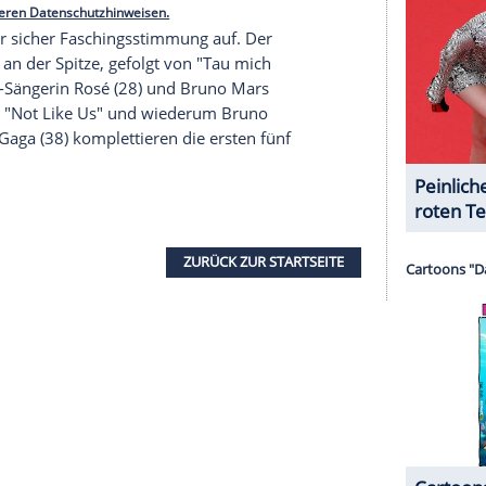
w (53) und Co. zudem ein Album in den
Top
Ten
uf Platz drei der Album-Charts, Sabrina Carpenters
reiht sich dahinter ein. Rapper
Kendrick Lamar
f Plätze.
serer Redaktion eingebundenen Inhalt von Glomex GmbH
nzeigen lassen und auch wieder deaktivieren.