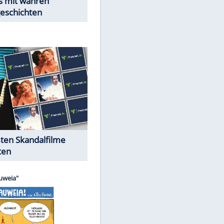
Peinliche Auftritte auf dem
roten Teppich
EITE
Cartoons "Das Wahre Leben"