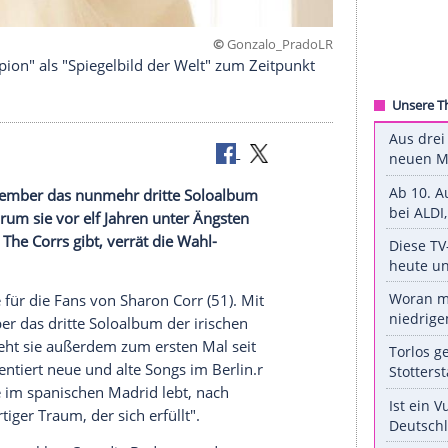
©
Gonzalo_P
& the Scorpion" als "Spiegelbild der Welt" zum Zeitpu
 am 24. September das nunmehr dritte
Soloalbum
l steckt, warum sie vor elf Jahren unter Ängsten