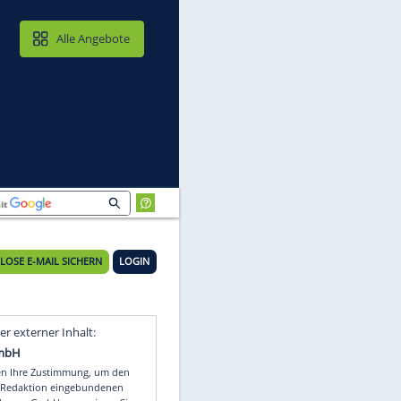
MAIL & CLOUD
Alle Angebote
KOSTENLOSE E-MAIL SICHERN
LOGIN
Video
Empfohlener externer Inhalt: