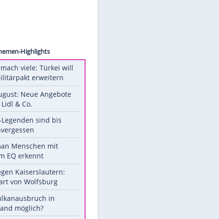
radoLR
nkt
Unsere Themen-Highlights
Aus drei mach viele: Türkei will
neuen Militärpakt erweitern
Ab 10. August: Neue Angebote
bei ALDI, Lidl & Co.