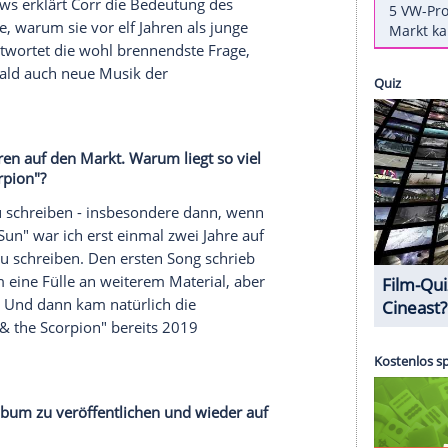
wisterband
The
Corrs
gibt, verrät die Wahl-
 zur Freude für die Fans von
Sharon Corr
(51). Mit
24. September das dritte
Soloalbum
der irischen
ntlichung
steht sie außerdem zum ersten Mal seit
ne
. Sie präsentiert neue und alte Songs im
Berlin
.r
 mittlerweile im spanischen
Madrid
lebt, nach
z "ein neuartiger Traum, der sich erfüllt".
 spot on news erklärt
Corr
die Bedeutung des
m verrät sie, warum sie vor elf Jahren als junge
nd
Corr
beantwortet die wohl brennendste Frage,
llen: Kommt bald auch neue
Musik
der
)?