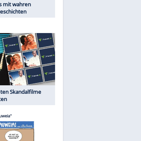
Peinliche Auftritte auf dem
roten Teppich
Cartoons "Das Wahre Leben"