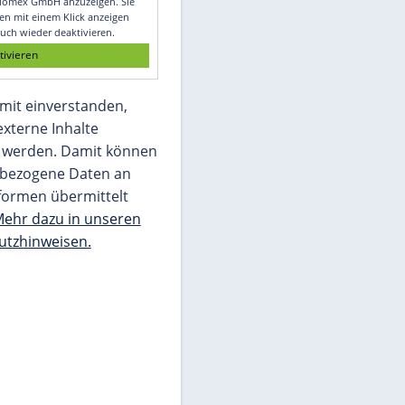
Glomex GmbH
Wir benötigen Ihre Zustimmung, um den
von unserer Redaktion eingebundenen
Inhalt von Glomex GmbH anzuzeigen. Sie
können diesen mit einem Klick anzeigen
lassen und auch wieder deaktivieren.
jetzt aktivieren
Ich bin damit einverstanden,
dass mir externe Inhalte
angezeigt werden. Damit können
personenbezogene Daten an
Drittplattformen übermittelt
werden.
Mehr dazu in unseren
Datenschutzhinweisen.