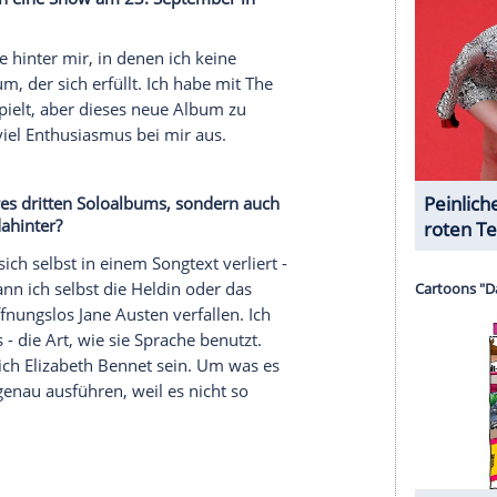
ikum. Es hilft dabei, sich verstanden zu fühlen.
sst ist, dass sie vielleicht geändert werden
eitsmaßnahmen, die möglich sind. Ich bin zweimal
chtig hinsichtlich der Art und Weise sein, wie wir
serer Redaktion eingebundenen Inhalt von Glomex GmbH
nzeigen lassen und auch wieder deaktivieren.
halte angezeigt werden. Damit können personenbezogene
r dazu in unseren Datenschutzhinweisen.