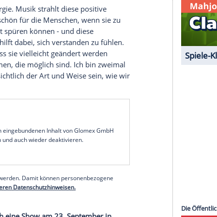
or acht Jahren auf den Markt. Warum liegt so viel
 & the Scorpion"?
in
Album
zu schreiben - insbesondere dann, wenn
h "The Same
Sun
" war ich erst einmal zwei Jahre auf
eue Platte zu schreiben. Den ersten Song schrieb
ibt außerdem eine Fülle an weiterem Material, aber
unktioniert. Und dann kam natürlich die
 "The Fool & the Scorpion" bereits 2019
dazu, das
Album
zu veröffentlichen und wieder auf
sitive Energie.
Musik
strahlt diese positive
eele. Es ist schön für die Menschen, wenn sie zu
chaftsgeist spüren können - und diese