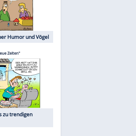
Cartoons mit wahren
Lebensgeschichten
Memo-Spiel