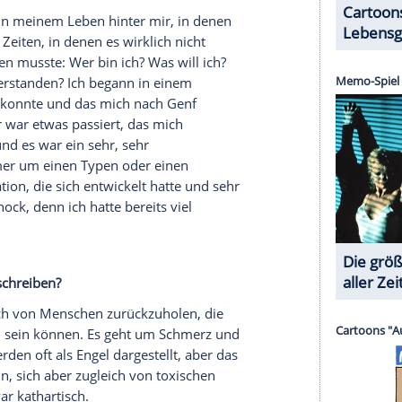
eit gehört auch eine Show am 23. September in
n zwei Jahre hinter mir, in denen ich keine
artiger Traum, der sich erfüllt. Ich habe mit The
n
Berlin
gespielt, aber dieses neue
Album
zu
ongs, löst viel
Enthusiasmus
bei mir aus.
 der
Titel
Ihres dritten
Soloalbums
, sondern auch
ng steckt dahinter?
wenn man sich selbst in einem Songtext verliert -
eint. So kann ich selbst die Heldin oder das
 Ich bin hoffnungslos
Jane Austen
verfallen. Ich
ls solches - die Art, wie sie Sprache benutzt.
 lese, kann ich
Elizabeth Bennet
sein. Um was es
 ich nicht genau ausführen, weil es nicht so