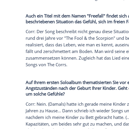
schnell abgetan ist.
Aber?
Corr
: Aber ich hatte damals einige stür
ich sehr ernste Veränderungen durchmacht
leicht war, weil ich mich selbst unter di
Was ist meine Wahrheit und wird sie vo
Flugzeug, das aufgrund eines Sturms ni
bringen sollte, den Song zu schreiben. A
tiefgreifend verletzt hatte. Mein Herz wa
schmerzhaftes Erlebnis. Es geht dabei n
bestimmten Moment, sondern um eine Ges
schmerzhaft wurde. Ich befand mich wahrl
durchgemacht.