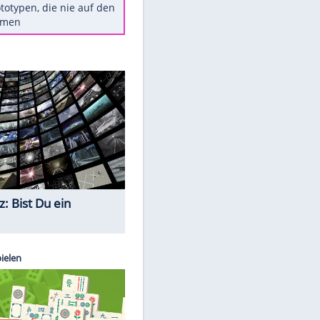
Diese TV-Legenden sind bis
heute unvergessen
Woran man Menschen mit
niedrigem EQ erkennt
Torlos gegen Kaiserslautern:
Stotterstart von Wolfsburg
Ist ein Vulkanausbruch in
Deutschland möglich?
5 VW-Prototypen, die nie auf den
Markt kamen
Quiz