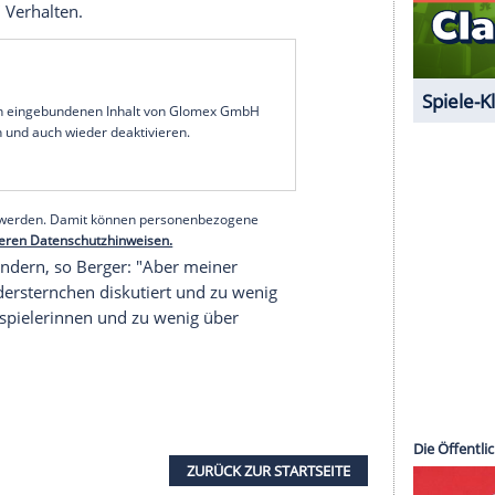
m, dass auch der Hollywood-Star
Kirk Douglas
 näher zu kommen.
Douglas
, mit dem sie für den
r
Kamera
stand, soll versucht haben, sie gegen
n Kopf weggedreht hatte, versuchte sich der
zeln demnach mit dem Satz zu rechtfertigen:
."
Berger
: "Das fand ich eine unglaubliche
ttlerweile verurteilten Sexualstraftäters
Harvey
staunt, sagte
Berger
. Auch mit dem US-
uck
(1902-1979), den
Berger
als "Harvey-
inst in
New York
einen ähnlichen Vorfall:
Zanuck
ngeladen und dann im
Bademantel
verfolgt.
n "gängiges" Verhalten.