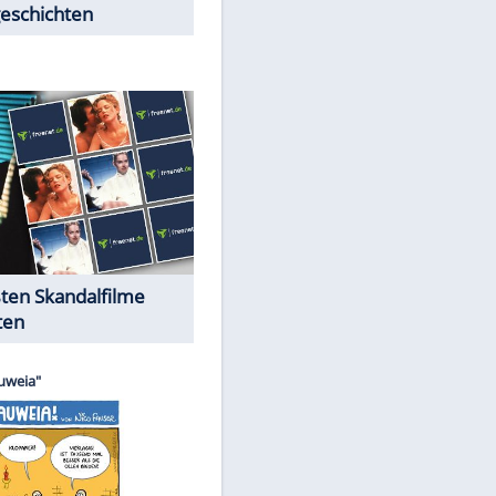
Peinliche Auftritte auf dem
roten Teppich
Cartoons "Das Wahre Leben"