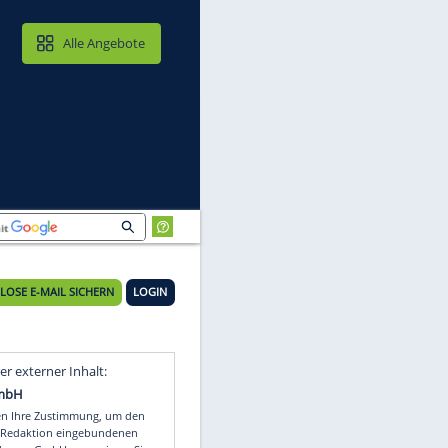
MAIL & CLOUD
Alle Angebote
KOSTENLOSE E-MAIL SICHERN
LOGIN
Video
Empfohlener externer Inhalt: