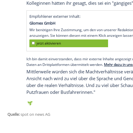
In dem neuen Gespräch erzählt sie zude
(1916-2020) einmal versucht hatte, ihr
Film "Der Schatten des Giganten" vor de
ihren Willen zu küssen. Nachdem sie ihre
Schauspieler mit russisch-jüdischen Wur
"Deine Leute haben meine Leute getötet
Zusammenführung
."
Der Fall des gefallenen Filmmoguls und mi
Weinstein
(69) habe sie nicht wirklich er
amerikanischen Produzenten
Darryl Zan
Weinstein-Figur" bezeichnet, erlebte sie e
hat sie demnach auf sein
Hotelzimmer
ei
Kolleginnen hätten ihr gesagt, dies sei ei
Empfohlener externer Inhalt: