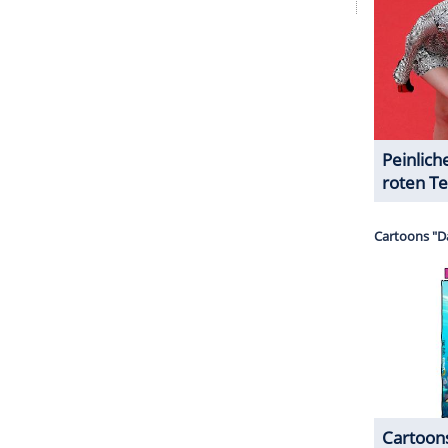
serer Redaktion eingebundenen Inhalt von Glomex GmbH
nzeigen lassen und auch wieder deaktivieren.
halte angezeigt werden. Damit können personenbezogene
r dazu in unseren Datenschutzhinweisen.
ltnisse verändern, so
Berger
: "Aber meiner
he und Gendersternchen diskutiert und zu wenig
l über Schauspielerinnen und zu wenig über
ZURÜCK ZUR STARTS