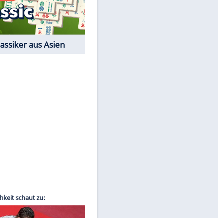
Film-Quiz: Bist Du ein
Cineast?
Kostenlos spielen