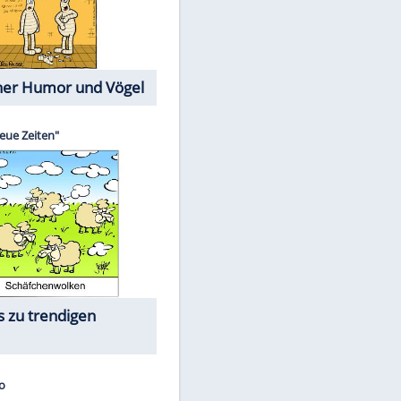
Cartoons mit wahren
Lebensgeschichten
Memo-Spiel
Die größten Skandalfilme