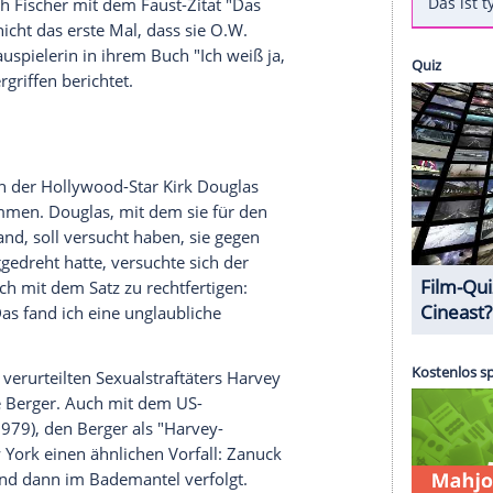
Willkommen bei den Hartmanns") hat während
omente am Set erlebt, wie sie in einem neuen
h soll der Schauspieler
O. W. Fischer
(1915-2004)
 immer
Kaviar
sein" versucht haben, sie zu
en: Ich kann morgen nicht mit Ihnen drehen und
er
O. W. Fischer
hat gewusst, dass ich das nicht
ttdessen hätte sie kein privates Wort mehr mit
n habe sich Fischer mit dem Faust-Zitat "Das
gt. Es ist nicht das erste Mal, dass sie
O.
W.
te die Schauspielerin in ihrem Buch "Ich weiß ja,
iteren Übergriffen berichtet.