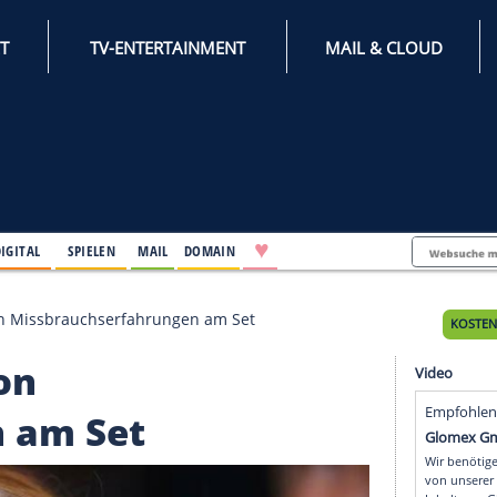
INTERNET
TV-ENTERTAINMENT
♥
IFESTYLE
DIGITAL
SPIELEN
MAIL
DOMAIN
berichtet von Missbrauchserfahrungen am Set
tet von