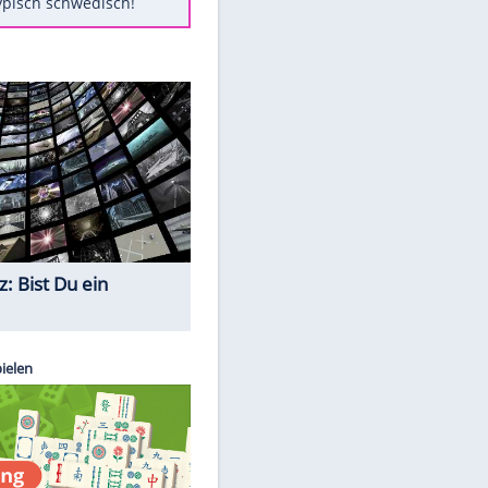
Diese Autos haben uns verlassen
Klose vor Saisonstart: "Ab
Sonntag ist Druck da"
Mit diesen Tricks wird der Grill
ruckzuck sauber
So nutzt man alte Smartphones
sinnvoll
Das ist typisch schwedisch!
Quiz