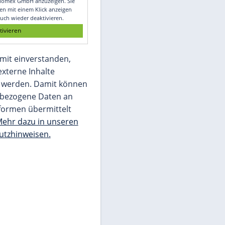
Glomex GmbH
Wir benötigen Ihre Zustimmung, um den
von unserer Redaktion eingebundenen
Inhalt von Glomex GmbH anzuzeigen. Sie
können diesen mit einem Klick anzeigen
lassen und auch wieder deaktivieren.
jetzt aktivieren
Ich bin damit einverstanden,
dass mir externe Inhalte
angezeigt werden. Damit können
personenbezogene Daten an
Drittplattformen übermittelt
werden.
Mehr dazu in unseren
Datenschutzhinweisen.