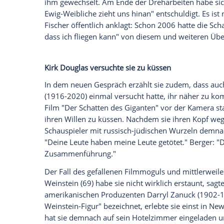
Auch Schauspielerin
Senta Berger
(79, "
ihrer Karriere immer wieder "#MeToo"-M
Interview
mit der "Zeit" erzählte. Demnac
bei den Dreharbeiten zu "Es muss nicht
vergewaltigen.
"Danach hätte ich eigentlich sagen müss
diesen Film nicht mit Ihnen machen. Ab
sagen würde",
sagte Berger der "Zeit".
Sta
ihm gewechselt. Am Ende der Dreharbeite
Ewig-Weibliche zieht uns hinan" entschuldi
Fischer
öffentlich anklagt: Schon 2006 hat
dass ich fliegen kann" von diesem und we
Kirk Douglas versuchte sie zu küssen