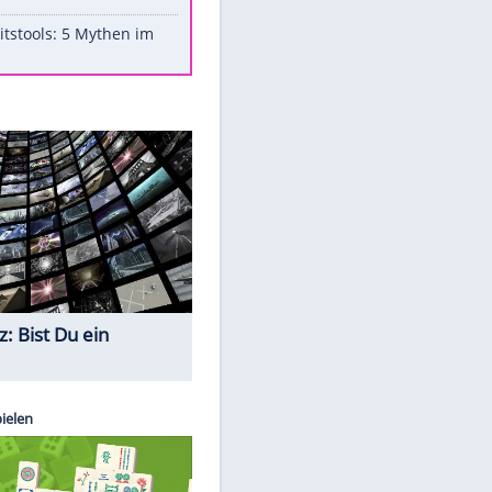
Aufruhr!
Was bei der Vogelfütterung
wirklich sinnvoll ist
"Infanti-No Go": Pressestimmen
zum Verbleib des FIFA-Chefs
Im Zeitraffer: Die Entwicklung
des Lenkrades
Lebensmittel, die nicht schlecht
werden
Sicherheitstools: 5 Mythen im
Check
Quiz