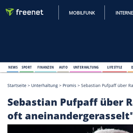
MOBILFUNK
NEWS
SPORT
FINANZEN
AUTO
UNTERHALTUNG
L
Startseite
>
Unterhaltung
>
Promis
>
Sebastian Pufp
Sebastian Pufpaff ü