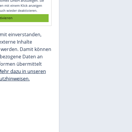
Glomex GmbH
Wir benötigen Ihre Zustimmung, um den
von unserer Redaktion eingebundenen
Inhalt von Glomex GmbH anzuzeigen. Sie
können diesen mit einem Klick anzeigen
lassen und auch wieder deaktivieren.
jetzt aktivieren
Ich bin damit einverstanden,
dass mir externe Inhalte
angezeigt werden. Damit können
personenbezogene Daten an
Drittplattformen übermittelt
werden.
Mehr dazu in unseren
Datenschutzhinweisen.