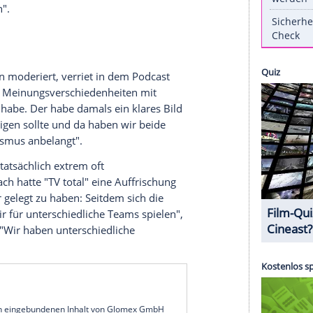
 Podcast "Zwischen den Zeilen".
Die Moderatorin
agt habe, was sich Pufpaff da antue, als er die
umor oft "mit Häme garniert" habe. "Dann guckst
jemand, der macht das ganz anders, der macht
kt man auch, dass du Menschen magst", so
fügte an: "Am allerwichtigsten ist es aber, dass
" Nur dann funktioniere Comedy. Pufpaffs
und beliebtesten Komikerinnen und Komiker die,
st zu nehmen".
auf ProSieben moderiert, verriet in dem Podcast
ge der Show Meinungsverschiedenheiten mit