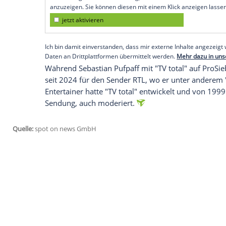
"demjenigen, der für diese Sendung stan
gehabt, "wie diese Sendung aus der Asch
komplett andere Ansätze, gerade auch,
Sebastian Pufpaff erklärte weiter: "Da si
aneinandergerasselt." Der Grund: Seiner 
verdient. Inzwischen scheint sich die Au
beiden Moderatoren darauf geeinigt hätte
laufe es "sehr gut", so Pufpaff, der noc
Ansichten."
Empfohlener externer Inhalt:
Glomex GmbH
Wir benötigen Ihre Zustimmung, um den von un
anzuzeigen. Sie können diesen mit einem Klick a
jetzt aktivieren