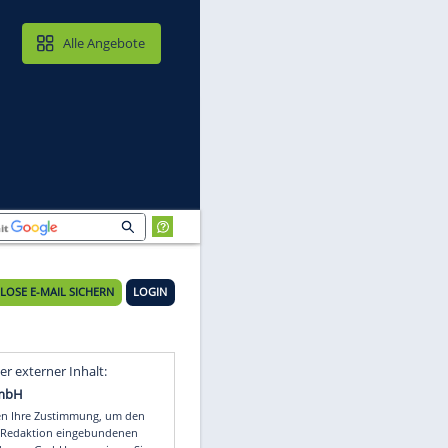
MAIL & CLOUD
Alle Angebote
KOSTENLOSE E-MAIL SICHERN
LOGIN
m
Video
Empfohlener externer Inhalt: