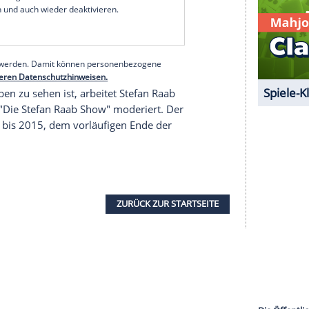
d" gegeben habe. Der habe damals ein klares Bild
e emporsteigen sollte und da haben wir beide
 was Humanismus anbelangt".
nd wir dann tatsächlich extrem oft
Meinung nach hatte "TV total" eine Auffrischung
fregung aber gelegt zu haben: Seitdem sich die
n, "dass wir für unterschiedliche Teams spielen",
h nachschob: "Wir haben unterschiedliche
serer Redaktion eingebundenen Inhalt von Glomex GmbH
nzeigen lassen und auch wieder deaktivieren.