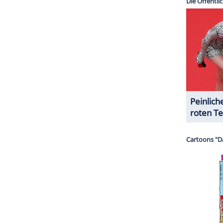
halte angezeigt werden. Damit können personenbezogene
r dazu in unseren Datenschutzhinweisen.
auf ProSieben zu sehen ist, arbeitet Stefan Raab
er anderem "Die Stefan Raab Show" moderiert. Der
und von 1999 bis 2015, dem vorläufigen Ende der
ZURÜCK ZUR STARTS