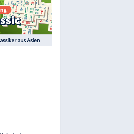
Film-Quiz: Bist Du ein
Cineast?
Kostenlos spielen