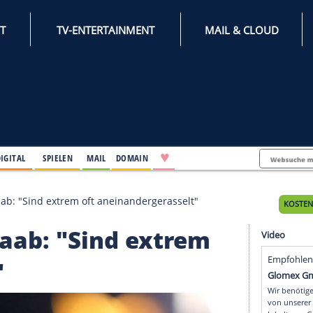
INTERNET
TV-ENTERTAINMENT
♥
IFESTYLE
DIGITAL
SPIELEN
MAIL
DOMAIN
aff über Raab: "Sind extrem oft aneinandergerasselt"
ber Raab: "Sind extre