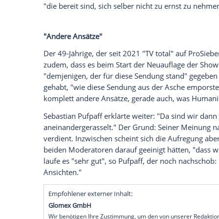
verriet er Bettina Böttinger (69)
in ihrem
erklärte darin, dass sie sich anfangs gefr
Nachfolge von Stefan Raab antrat, der H
du diese Sendung und du merkst, da ist 
Witze auf eigene Kosten. Und daran mer
Böttinger.
Der Entertainer stimmte ihr darin zu und 
man ein Interesse daran hat, zuzuhören.
Meinung nach seien die erfolgreichsten 
"die bereit sind, sich selber nicht zu ern
"Andere Ansätze"
Der 49-Jährige, der seit 2021 "TV total" 
zudem, dass es beim Start der Neuaufla