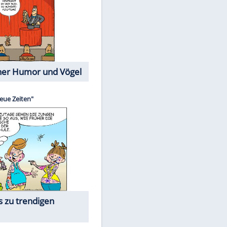
Cartoons mit wahren
Lebensgeschichten
Memo-Spiel