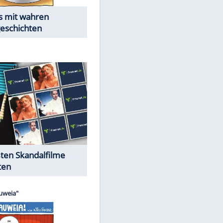
Die Öffentlichkeit schaut zu:
Peinliche Auftritte auf dem
roten Teppich
Cartoons "Das Wahre Leben"