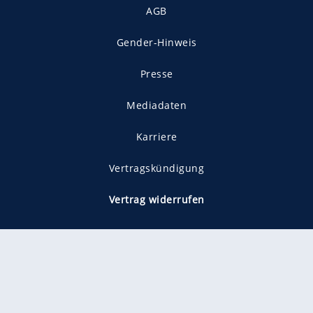
AGB
Gender-Hinweis
Presse
Mediadaten
Karriere
Vertragskündigung
Vertrag widerrufen
gekennzeichnet mit
freenet ist Mitglied im JUSPROG e.V.