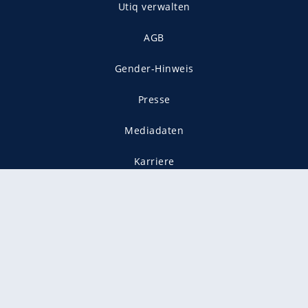
Utiq verwalten
AGB
Gender-Hinweis
Presse
Mediadaten
Karriere
Vertragskündigung
Vertrag widerrufen
gekennzeichnet mit
freenet ist Mitglied im JUSPROG e.V.