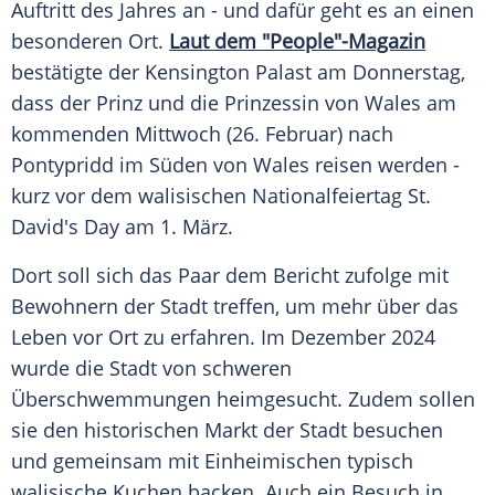
Auftritt des Jahres an - und dafür geht es an einen
besonderen Ort.
Laut dem "People"-Magazin
bestätigte der
Kensington
Palast am
Donnerstag
,
dass der Prinz und die
Prinzessin
von
Wales
am
kommenden
Mittwoch
(26. Februar) nach
Pontypridd im Süden von
Wales
reisen werden -
kurz vor dem walisischen
Nationalfeiertag
St.
David's Day am 1.
März
.
Dort soll sich das
Paar
dem
Bericht
zufolge mit
Bewohnern der Stadt treffen, um mehr über das
Leben vor Ort zu erfahren. Im
Dezember
2024
wurde die Stadt von schweren
Überschwemmungen
heimgesucht. Zudem sollen
sie den historischen Markt der Stadt besuchen
und gemeinsam mit Einheimischen typisch
walisische Kuchen backen. Auch ein Besuch in