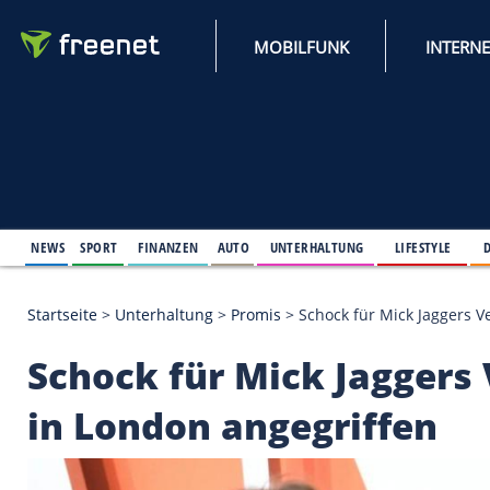
MOBILFUNK
NEWS
SPORT
FINANZEN
AUTO
UNTERHALTUNG
L
Startseite
>
Unterhaltung
>
Promis
>
Schock für Mic
Schock für Mick Jag