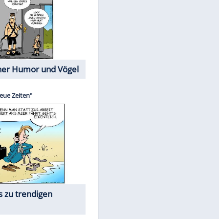
Cartoons mit wahren
Lebensgeschichten
Memo-Spiel