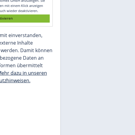
Glomex GmbH
Wir benötigen Ihre Zustimmung, um den
von unserer Redaktion eingebundenen
Inhalt von Glomex GmbH anzuzeigen. Sie
können diesen mit einem Klick anzeigen
lassen und auch wieder deaktivieren.
jetzt aktivieren
Ich bin damit einverstanden,
dass mir externe Inhalte
angezeigt werden. Damit können
personenbezogene Daten an
Drittplattformen übermittelt
werden.
Mehr dazu in unseren
Datenschutzhinweisen.