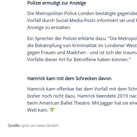
Hamrick, die seit 2014 mit Rockstar Mick J
"erschüttert, traurig und untröstlich da
behandeln können".
Empfohlener externer Inhalt:
Glomex GmbH
Wir benötigen Ihre Zustimmung, um den von un
anzuzeigen. Sie können diesen mit einem Klick a
jetzt aktivieren
Ich bin damit einverstanden, dass mir externe In
Daten an Drittplattformen übermittelt werden.
Meh
Polizei ermutigt zur Anzeige
Die Metropolitan Police London bestätig
Vorfall durch Social-Media-Posts informi