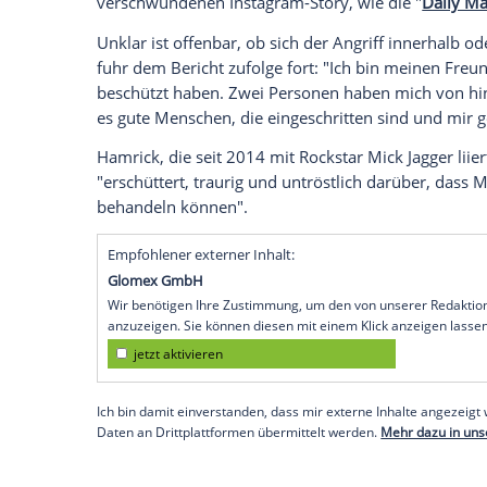
Melanie Hamrick (38), die Verlobte des Ro
Instagram öffentlich gemacht, dass sie b
körperlich attackiert wurde. Der Vorfall 
Privatclubs.
Emotionale Instagram-Story über den bru
"Das ist unglaublich schwer zu teilen, a
Annabel's in Mayfair körperlich angegrif
verschwundenen Instagram-Story, wie di
Unklar ist offenbar, ob sich der Angriff 
fuhr dem Bericht zufolge fort: "Ich bin 
beschützt haben. Zwei Personen haben m
es gute Menschen, die eingeschritten si