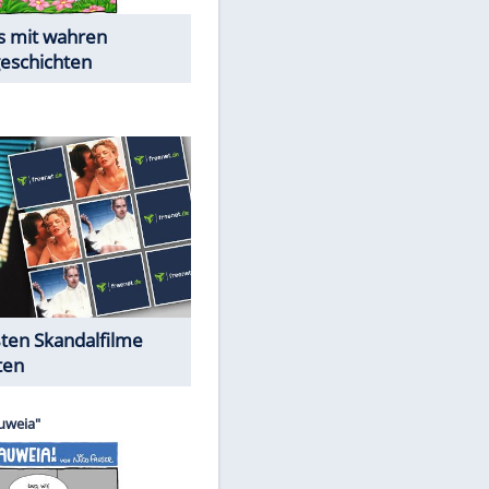
Die Öffentlichkeit schaut zu:
EITE
Peinliche Auftritte auf dem
roten Teppich
Cartoons "Das Wahre Leben"