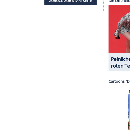
ie Metropolitan Police setzt sich entschlossen für
doner West End ein - insbesondere von Gewalt
h der traumatischen Auswirkungen bewusst, die
 können."
t dem Schrecken davon. Mick Jagger äußerte sich
 2019 nach 15 Jahren ihre Karriere als Tänzerin
r hat sie einen gemeinsamen Sohn, der 2016 zur