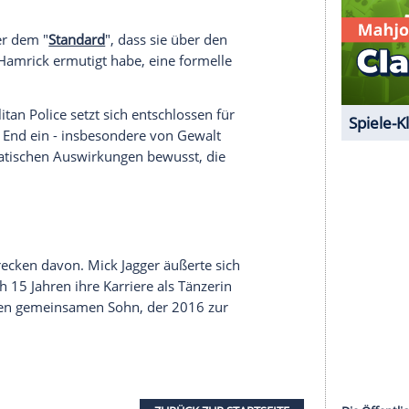
agger liiert ist, schrieb außerdem, sie sei
rüber, dass Menschen einander auf diese Weise
serer Redaktion eingebundenen Inhalt von Glomex GmbH
nzeigen lassen und auch wieder deaktivieren.
halte angezeigt werden. Damit können personenbezogene
r dazu in unseren Datenschutzhinweisen.
te gegenüber dem "
Standard
", dass sie über den
ert sei und Hamrick ermutigt habe, eine formelle