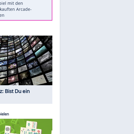
Die größten Mythen über
Medikamente
Berlins Matchwinner Grönning:
"Veränderte Perspektive"
Vorsicht: Diese 17 Dinge hassen
Katzen
Illegales Asphalt-Kartell muss
Mio-Strafe zahlen
Memo-Spiel mit den
meistverkauften Arcade-
Maschinen
Quiz