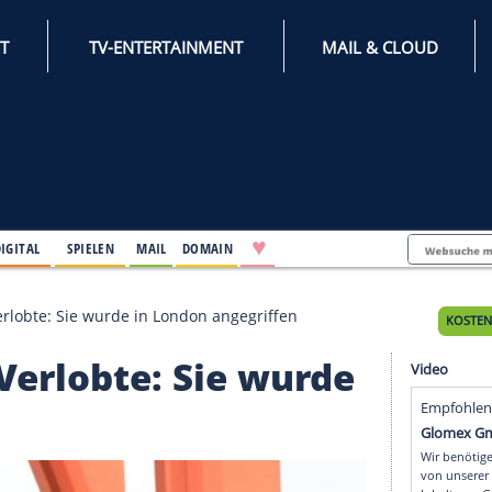
INTERNET
TV-ENTERTAINMENT
♥
IFESTYLE
DIGITAL
SPIELEN
MAIL
DOMAIN
k Jaggers Verlobte: Sie wurde in London angegriffen
gers Verlobte: Sie wur