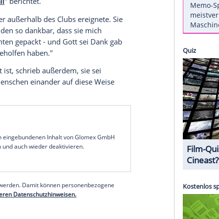
lling-Stones-Sängers Mick Jagger (82), hat auf
ei einem Vorfall im Londoner Nobelviertel Mayfair
ereignete sich offenbar bei einem Besuch eines
talen Angriff
ber ich wurde heute Abend bei einem Besuch bei
fen", schrieb Hamrick in einer inzwischen
e "
Daily Mail
" berichtet.
innerhalb oder außerhalb des Clubs ereignete. Sie
meinen Freunden so dankbar, dass sie mich
ich von hinten gepackt - und Gott sei Dank gab
nd und mir geholfen haben."