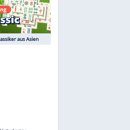
Film-Quiz: Bist Du ein
Cineast?
Kostenlos spielen