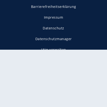
Barrierefreiheitserklärung
Impressum
Datenschutz
Datenschutzmanager
Utiq verwalten
AGB
Gender-Hinweis
Presse
Mediadaten
Karriere