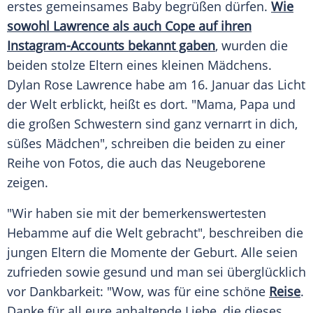
erstes
gemeinsames
Baby
begrüßen dürfen.
Wie
sowohl Lawrence als auch Cope auf ihren
Instagram-Accounts
bekannt
gaben
, wurden die
beiden stolze Eltern eines
kleinen
Mädchens
.
Dylan Rose Lawrence habe am 16.
Januar
das
Licht
der Welt erblickt, heißt es dort. "Mama, Papa und
die
großen
Schwestern
sind ganz vernarrt in dich,
süßes Mädchen", schreiben die beiden zu einer
Reihe von Fotos, die auch das Neugeborene
zeigen.
"Wir haben sie mit der
bemerkenswertesten
Hebamme
auf die Welt gebracht", beschreiben die
jungen Eltern die Momente der
Geburt
. Alle seien
zufrieden
sowie
gesund
und man sei
überglücklich
vor Dankbarkeit: "Wow, was für eine
schöne
Reise
.
Danke für all eure anhaltende Liebe, die dieses