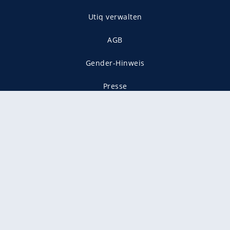
Utiq verwalten
AGB
Gender-Hinweis
Presse
Mediadaten
Karriere
Vertragskündigung
Vertrag widerrufen
gekennzeichnet mit