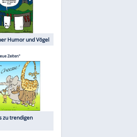
Cartoons mit wahren
Lebensgeschichten
Memo-Spiel
Die beliebtesten