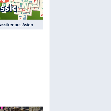
Film-Quiz: Bist Du ein
Cineast?
EITE
Kostenlos spielen