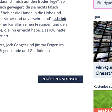
merspiele
in
Rio de Janeiro
gab es große
tlich eine hohe Kriminalitätsrate. US-
nun am eigenen Leib zu spüren bekommen.
Laut
, dass er gemeinsam mit drei seiner
 Nachtleben in der Stadt genießen wollte. Auf
hr Taxi von als Polizisten verkleideten Männern
roht.
em Element - dem Wasser - aussieht
d verlangte, dass ich mich auf den Boden lege", so
st habe er sich geweigert, da sie nichts falsch
 seinem Kopf hob er die Hände in die Höhe und
ist, dass wir sicher und unversehrt sind",
schrieb
zudem bei seiner Familie, seinen Freunden und den
g und Sorge, die ihn erreicht habe. Das IOC hatte
chst dementiert.