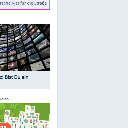
Berger im Wandel der Zeit
Todsünden im Restaurant
Die teuersten Neuzugänge der
BVB-Geschichte
Die gruseligsten Ort der Welt
Daten zwischen Windows und
Android austauschen
Ein Hyperschall-Jet für die Straße
Quiz