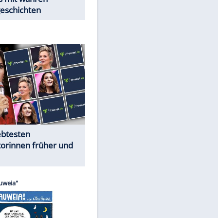
Trennungsschock im Promi-
Kosmos
Cartoons "Das Wahre Leben"