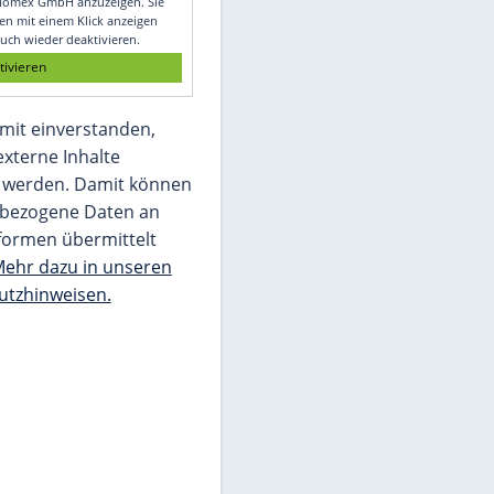
Glomex GmbH
Wir benötigen Ihre Zustimmung, um den
von unserer Redaktion eingebundenen
Inhalt von Glomex GmbH anzuzeigen. Sie
können diesen mit einem Klick anzeigen
lassen und auch wieder deaktivieren.
jetzt aktivieren
Ich bin damit einverstanden,
dass mir externe Inhalte
angezeigt werden. Damit können
personenbezogene Daten an
Drittplattformen übermittelt
werden.
Mehr dazu in unseren
Datenschutzhinweisen.