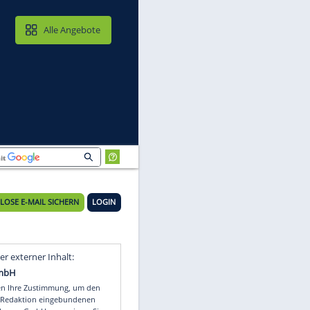
MAIL & CLOUD
Alle Angebote
KOSTENLOSE E-MAIL SICHERN
LOGIN
Video
Empfohlener externer Inhalt: