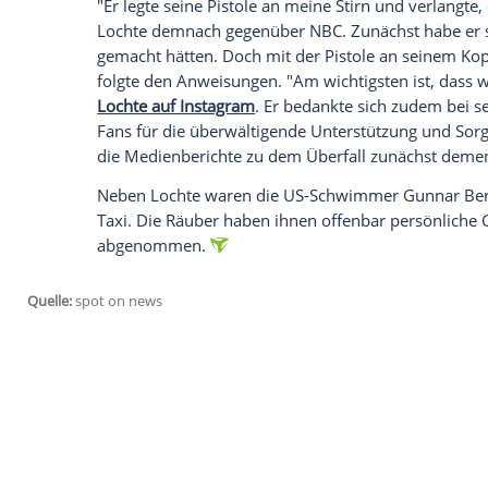
Bereits im Vorfeld der
Olympischen Som
Sicherheitsbedenken.
Brasilien
hat bekann
Schwimmstar
Ryan Lochte
(32) hat das 
"L.A. Times" erzählte er im US-Fernsehen
Teamkameraden am Samstag (Ortszeit) das
dem Rückweg ins olympische Dorf wurde i
gestoppt und sie wurden mit Waffen bed
Sehen Sie hier, wie Ryan Lochte in sein
"Er legte seine Pistole an meine Stirn un
Lochte
demnach gegenüber
NBC
. Zunäch
gemacht hätten. Doch mit der Pistole an
folgte den Anweisungen. "Am wichtigsten 
Lochte auf Instagram
. Er bedankte sich 
Fans für die überwältigende Unterstützun
die Medienberichte zu dem Überfall zunä