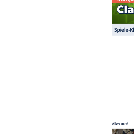
unnar Bentz, Jack Conger und Jimmy Feigen im
persönliche Gegenstände und Geldbörsen
ZURÜCK ZUR STARTS