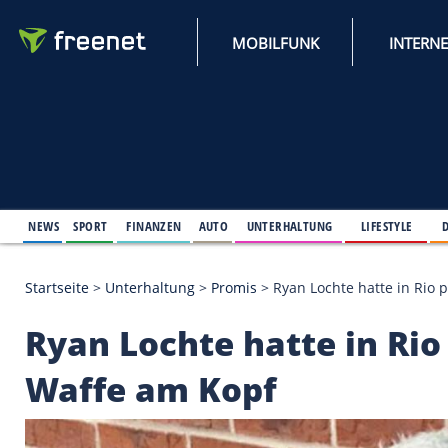
MOBILFUNK
NEWS
SPORT
FINANZEN
AUTO
UNTERHALTUNG
L
Startseite
>
Unterhaltung
>
Promis
>
Ryan Lochte ha
Ryan Lochte hatte in