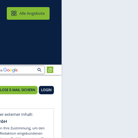
MAIL & CLOUD
Alle Angebote
KOSTENLOSE E-MAIL SICHERN
LOGIN
Video
Empfohlener externer Inhalt: