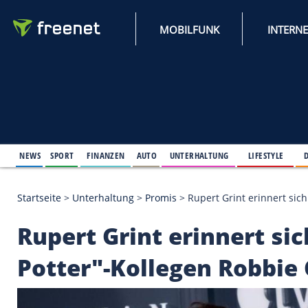
MOBILFUNK
NEWS
SPORT
FINANZEN
AUTO
UNTERHALTUNG
L
Startseite
>
Unterhaltung
>
Promis
>
Rupert Grint e
Rupert Grint erinner