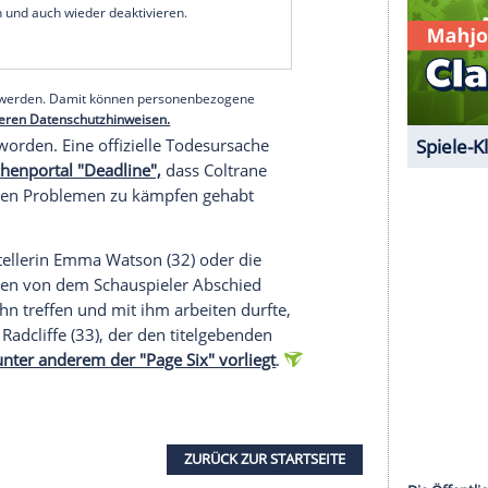
hauspieler
laut Grint wie auf den Leib
m
Planeten
hätte Hagrid spielen können, nur
nd und urkomisch wie Hagrid in den Büchern und
. Ein Mann mit
riesigem
Herzen, der selbst
e." Zum
Schluss seines Instagram-Beitrags schickt
 und schreibt: "Wir sehen uns auf der anderen
serer Redaktion eingebundenen Inhalt von Glomex GmbH
nzeigen lassen und auch wieder deaktivieren.