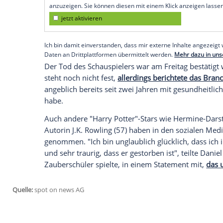
"Ein Mann mit
riesigem
Herzen"
Seine Rolle in dem
Franchise
war dem
Sc
geschneidert. "Niemand sonst auf diese
Robbie. Genauso
warmherzig
, mitfühle
Filmen war, war Robbie im echten
Leben
Jahrzehnte später noch auf uns aufpasst
Grint der
Familie
des
Schauspielers
Liebe
Seite, Bobser."
Empfohlener externer Inhalt:
Glomex GmbH
Wir benötigen Ihre Zustimmung, um den von un
anzuzeigen. Sie können diesen mit einem Klick a
jetzt aktivieren