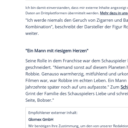
verstorbenen
Schauspieler
Robbie Coltra
in seiner "Harry Potter"-Rolle als Hagrid F
gebrochen.
Empfohlener externer Inhalt:
Instagram
Wir benötigen Ihre Zustimmung, um den von uns
anzuzeigen. Sie können diesen mit einem Klick a
jetzt aktivieren
Ich bin damit einverstanden, dass mir externe In
Daten an Drittplattformen übermittelt werden.
Meh
"Ich werde niemals den
Geruch
von
Ziga
Kombination", beschreibt der
Darsteller
d
weiter.