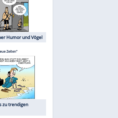
Cartoons mit wahren
Lebensgeschichten
Memo-Spiel