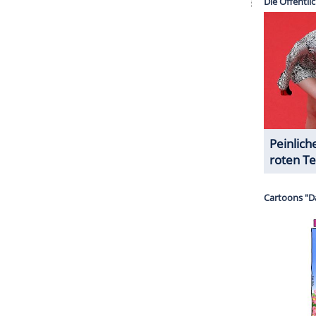
halte angezeigt werden. Damit können personenbezogene
r dazu in unseren Datenschutzhinweisen.
g
bestätigt
worden. Eine offizielle
Todesursache
te das Branchenportal "Deadline",
dass Coltrane
esundheitlichen
Problemen
zu kämpfen gehabt
rmine-Darstellerin Emma Watson (32) oder die
sozialen Medien von dem
Schauspieler
Abschied
h
, dass ich ihn treffen und mit ihm arbeiten durfte,
teilte Daniel Radcliffe (33), der den titelgebenden
t
mit,
das unter anderem der "Page Six" vorliegt
.
ZURÜCK ZUR STARTS