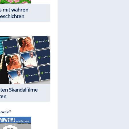
Die Öffentlichkeit schaut zu:
Peinliche Auftritte auf dem
roten Teppich
Cartoons "Das Wahre Leben"