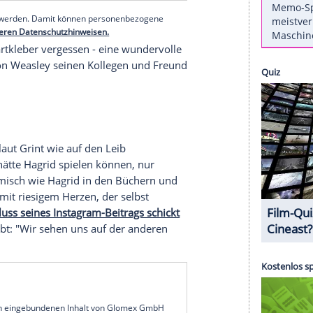
ne (1950-2022). Zu einem Foto, auf dem Coltrane
löte spielt,
erklärt
der 34-Jährige, sein Herz sei
erer Redaktion eingebundenen Inhalt von Instagram
nzeigen lassen und auch wieder deaktivieren.
halte angezeigt werden. Damit können personenbezogene
r dazu in unseren Datenschutzhinweisen.
rren
und Bartkleber vergessen - eine
wundervolle
er Figur Ron Weasley seinen Kollegen und
Freund