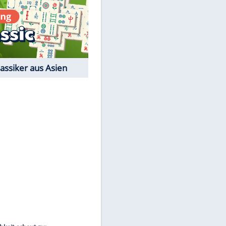
Film-Quiz: Bist Du ein
Cineast?
Kostenlos spielen