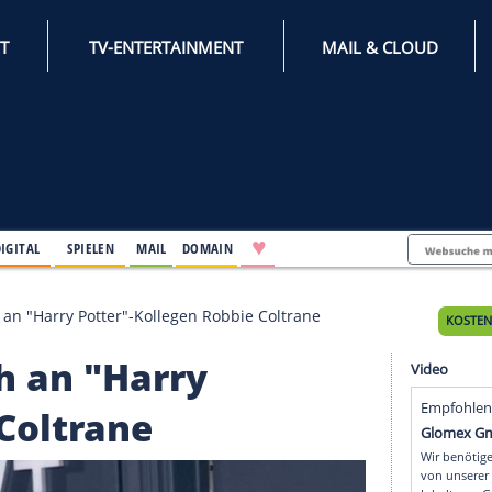
INTERNET
TV-ENTERTAINMENT
♥
IFESTYLE
DIGITAL
SPIELEN
MAIL
DOMAIN
rinnert sich an "Harry Potter"-Kollegen Robbie Coltrane
t sich an "Harry