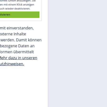
Glomex GmbH
Wir benötigen Ihre Zustimmung, um den
von unserer Redaktion eingebundenen
Inhalt von Glomex GmbH anzuzeigen. Sie
können diesen mit einem Klick anzeigen
lassen und auch wieder deaktivieren.
jetzt aktivieren
Ich bin damit einverstanden,
dass mir externe Inhalte
angezeigt werden. Damit können
personenbezogene Daten an
Drittplattformen übermittelt
werden.
Mehr dazu in unseren
Datenschutzhinweisen.