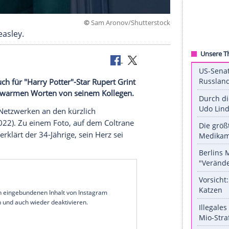
©
Sam Aronov/Shutte
lmen Ron Weasley.
rane ist auch für "Harry Potter"-Star Rupert Grint
 er sich mit warmen Worten von seinem Kollegen.
en sozialen
Netzwerken
an den kürzlich