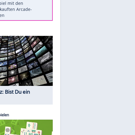
Die größten Mythen über
Medikamente
Berlins Matchwinner Grönning:
"Veränderte Perspektive"
Vorsicht: Diese 17 Dinge hassen
Katzen
Illegales Asphalt-Kartell muss
Mio-Strafe zahlen
Memo-Spiel mit den
meistverkauften Arcade-
Maschinen
Quiz