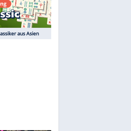
Film-Quiz: Bist Du ein
Cineast?
Kostenlos spielen