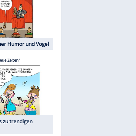
Cartoons mit wahren
Lebensgeschichten
Memo-Spiel