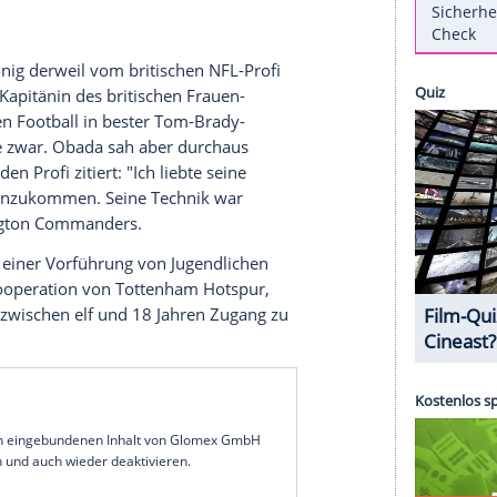
itischen
Monarchen
das Interesse an
American
schend stattete er dem
Stadion
des britischen
esuch ab, wo regelmäßig auch Spiele der US-
e
(
NFL
) stattfinden.
 gemeinschaftliche gemeinnützige Tätigkeit des
waren auch die jeweiligen
Kapitäne
des
ottenham Hotspur
,
Heung-Min Son
(32) und
hielt der
König
derweil vom britischen NFL-Profi
r (34), der
Kapitänin
des britischen Frauen-
 Versuch, den Football in bester Tom-Brady-
n, scheiterte zwar. Obada sah aber durchaus