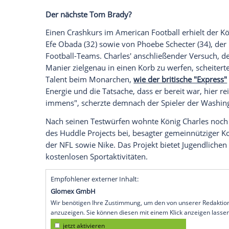
dem
Super Bowl
scheint auch bei dem br
Football
geweckt worden zu sein. Überra
Fußballclubs
Tottenham Hotspur
einen B
amerikanischen
National Football Leagu
Primär war
König Charles
vor Ort, um die
Vereins mit der
NFL
zu würdigen. Hierzu 
männlichen und weiblichen Teams von
T
Bethany
England
(30), zugegen.
Der nächste Tom Brady?
Einen
Crashkurs
im
American Football
er
Efe Obada (32) sowie von Phoebe Schecte
Football-Teams. Charles' anschließender
Manier zielgenau in einen Korb zu werfe