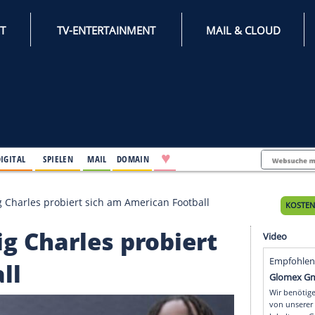
INTERNET
TV-ENTERTAINMENT
♥
IFESTYLE
DIGITAL
SPIELEN
MAIL
DOMAIN
own: König Charles probiert sich am American Footbal
König Charles probier