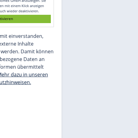
Glomex GmbH
Wir benötigen Ihre Zustimmung, um den
von unserer Redaktion eingebundenen
Inhalt von Glomex GmbH anzuzeigen. Sie
können diesen mit einem Klick anzeigen
lassen und auch wieder deaktivieren.
jetzt aktivieren
Ich bin damit einverstanden,
dass mir externe Inhalte
angezeigt werden. Damit können
personenbezogene Daten an
Drittplattformen übermittelt
werden.
Mehr dazu in unseren
Datenschutzhinweisen.