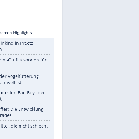
 Avalon
Unsere Themen-Highlights
Totes Kleinkind in Preetz
gefunden
Diese Promi-Outfits sorgten für
Aufruhr!