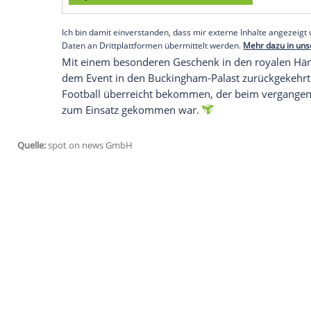
Talent beim
Monarchen
,
wie der britisch
Energie und die
Tatsache
, dass er berei
immens", scherzte demnach der Spieler 
Nach seinen Testwürfen wohnte
König C
des Huddle Projects bei, besagter gemei
der
NFL
sowie
Nike
. Das Projekt bietet 
kostenlosen Sportaktivitäten.
Empfohlener externer Inhalt:
Glomex GmbH
Wir benötigen Ihre Zustimmung, um den von un
anzuzeigen. Sie können diesen mit einem Klick a
jetzt aktivieren
Ich bin damit einverstanden, dass mir externe In
Daten an Drittplattformen übermittelt werden.
Meh