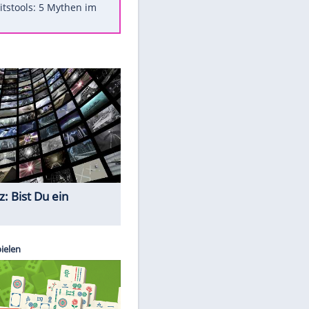
Was bei der Vogelfütterung
wirklich sinnvoll ist
Die schlimmsten Bad Boys der
Sportwelt
Im Zeitraffer: Die Entwicklung
des Lenkrades
Lebensmittel, die nicht schlecht
werden
Sicherheitstools: 5 Mythen im
Check
Quiz