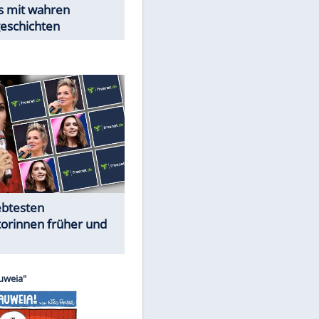
Trennungsschock im Promi-
Kosmos
Cartoons "Das Wahre Leben"