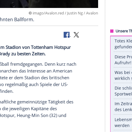
©
imago/Avalon.red / Justin Ng /
der ungewohnten Ballform.
nd sich zwar im Stadion von Tottenham Hotspur
 einst Tom Brady zu besten Zeiten.
6) König Fußball fremdgegangen. Denn kurz nach