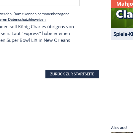
e "Express"
den Profi zitiert: "Ich liebte seine
t war, hier reinzukommen. Seine Technik war
der
Washington Commanders
.
harles
noch einer
Vorführung
von Jugendlichen
nnütziger Kooperation von
Tottenham Hotspur
,
Jugendlichen zwischen elf und 18 Jahren Zugang zu
serer Redaktion eingebundenen Inhalt von Glomex GmbH
nzeigen lassen und auch wieder deaktivieren.
halte angezeigt werden. Damit können personenbezogene
r dazu in unseren Datenschutzhinweisen.