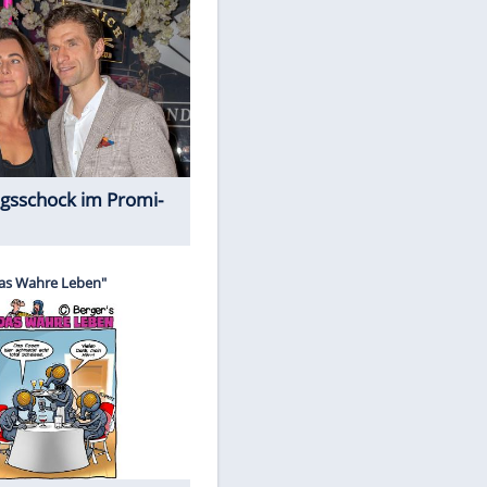
Spiele-Klassiker aus Asien
EITE
Alles aus!