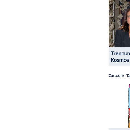
royalen Händen soll
König Charles
übrigens von
ückgekehrt sein. Laut "Express" habe er einen
m vergangenen
Super Bowl
LIX in
New Orleans
ZURÜCK ZUR STARTS