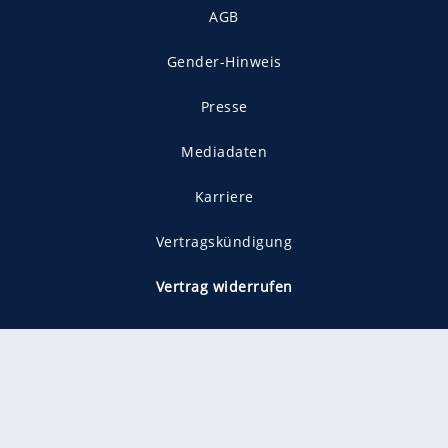
AGB
Gender-Hinweis
Presse
Mediadaten
Karriere
Vertragskündigung
Vertrag widerrufen
gekennzeichnet mit
freenet ist Mitglied im JUSPROG e.V.