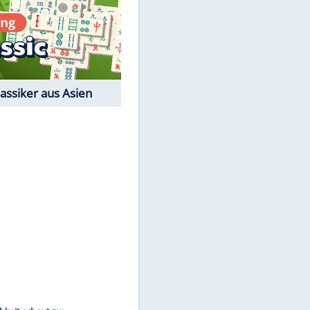
Film-Quiz: Bist Du ein
Cineast?
Kostenlos spielen
EITE