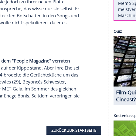
 Song "Apathy" gehört haben - denn wer ist die darin
hat eine Affäre mit einem verheirateten Mann. Ist
remd gegangen?
Rita Ora
(25,
"Body On Me"
) wehrt
cky".
Auf ihrem offiziellen Twitter-Account erklärte
habe nichts außer den größten Respekt für
sikvideos von Beyoncé ansehen
athew Knowles (64),
in einer Radiosendung in den
ter sei. Was sie jedoch zu ihrer neuen Platte
dern direkt anspreche, das wisse nur sie selbst. Er
 zu den versteckten Botschaften in den Songs und
Affäre. Er wolle nicht spekulieren, da er es