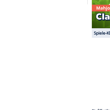
ll wiederum dem "People Magazine" verraten
 lange Zeit auf der Kippe stand. Aber ihre Ehe sei
s zuvor. 2014 brodelte die Gerüchteküche um das
olange Knowles (29), Beyoncés Schwester,
fzug nach der MET-Gala. Im Sommer des gleichen
raschend ihr Ehegelöbnis. Seitdem verbringen sie
Ivy (4).
ZURÜCK ZUR STARTS