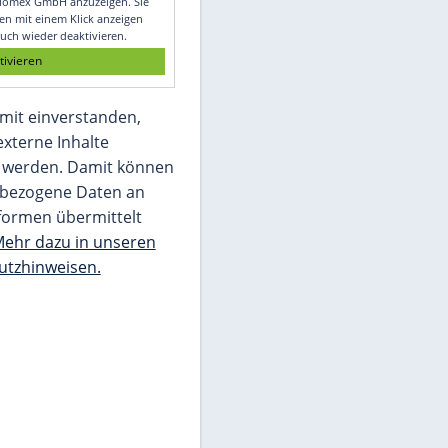
Glomex GmbH
Wir benötigen Ihre Zustimmung, um den
von unserer Redaktion eingebundenen
Inhalt von Glomex GmbH anzuzeigen. Sie
können diesen mit einem Klick anzeigen
lassen und auch wieder deaktivieren.
jetzt aktivieren
Ich bin damit einverstanden,
dass mir externe Inhalte
angezeigt werden. Damit können
personenbezogene Daten an
Drittplattformen übermittelt
werden.
Mehr dazu in unseren
Datenschutzhinweisen.