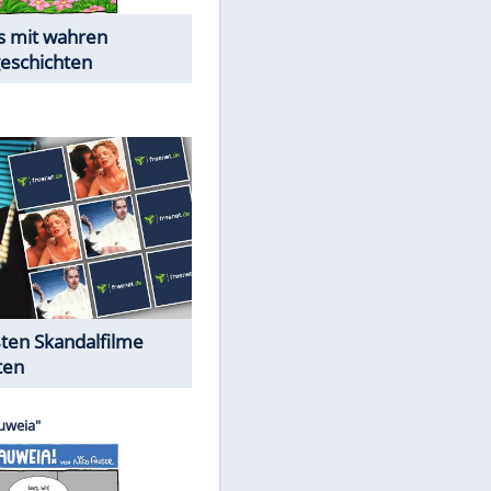
Die Öffentlichkeit schaut zu:
Peinliche Auftritte auf dem
roten Teppich
Cartoons "Das Wahre Leben"