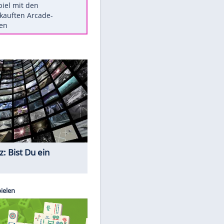
Die größten Mythen über
Medikamente
Berlins Matchwinner Grönning:
"Veränderte Perspektive"
Vorsicht: Diese 17 Dinge hassen
Katzen
Illegales Asphalt-Kartell muss
Mio-Strafe zahlen
Memo-Spiel mit den
meistverkauften Arcade-
Maschinen
Quiz