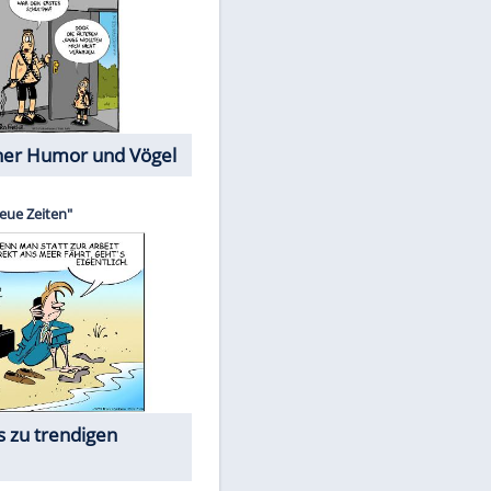
Cartoons mit wahren
Lebensgeschichten
Memo-Spiel