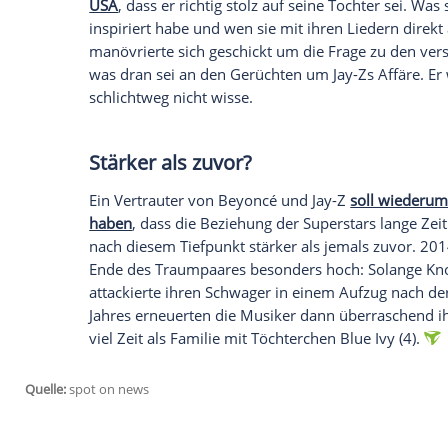
inspiriert? Das fragen sich alle, die den
besungene "Becky"? Die mysteriöse Frau 
Ehemann Jay-Z (46, "
Holy Grail
") etwa f
sich nun gegen die
Gerüchte
, sie sei "Be
sie
, dass die
Gerüchte
falsch seien. "Ich 
Beyoncé", schreibt sie weiter.
Auf Clipfish können Sie sich frühere Mu
Unterdessen erklärte Beyoncés Vater, M
USA
, dass er richtig stolz auf seine Toch
inspiriert habe und wen sie mit ihren Lie
manövrierte sich geschickt um die Frage
was dran sei an den
Gerüchten
um Jay-Zs 
schlichtweg nicht wisse.