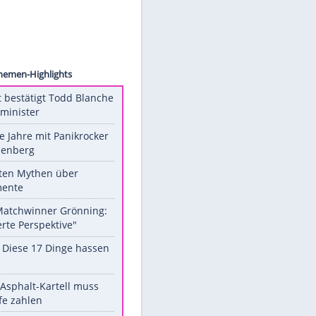
ollect
Unsere Themen-Highlights
US-Senat bestätigt Todd Blanche
als Justizminister
Durch die Jahre mit Panikrocker
Udo Lindenberg