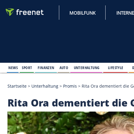
MOBILFUNK
NEWS
SPORT
FINANZEN
AUTO
UNTERHALTUNG
L
Startseite
>
Unterhaltung
>
Promis
>
Rita Ora demen
Rita Ora dementiert