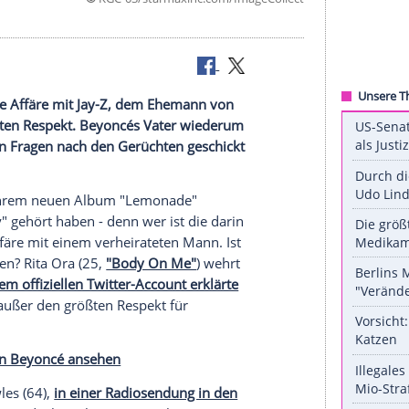
©
KGC-03/starmaxinc.com/ImageC
 sie habe eine Affäre mit Jay-Z, dem Ehemann von
rin den größten Respekt. Beyoncés Vater wiederum
und weicht den Fragen nach den Gerüchten geschickt
ncé (34) zu ihrem neuen Album "Lemonade"