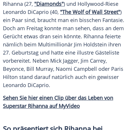
Rihanna
(27,
"Diamonds"
) und Hollywood-Riese
Leonardo DiCaprio
(40,
"The
Wolf
of
Wall
Street"
)
ein Paar sind, braucht man ein bisschen
Fantasie
.
Doch am Freitag konnte man sehen, dass an dem
Gerücht
etwas dran sein könnte.
Rihanna
feierte
nämlich beim Multimillionär
Jim
Holdstein ihren
27.
Geburtstag
und hatte eine illustre
Gästeliste
vorbereitet. Neben
Mick Jagger
,
Jim Carrey
,
Beyonce
,
Bill Murray
,
Naomi Campbell
oder
Paris
Hilton
stand darauf natürlich auch ein gewisser
Leonardo DiCaprio
.
Sehen Sie hier einen Clip über das Leben von
Superstar
Rihanna
auf MyVideo
So präsentiert sich Rihanna bei