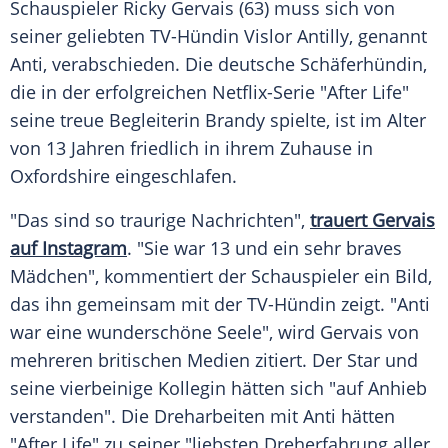
Schauspieler
Ricky Gervais
(63) muss sich von
seiner geliebten TV-Hündin Vislor Antilly, genannt
Anti, verabschieden. Die deutsche Schäferhündin,
die in der erfolgreichen Netflix-Serie "After Life"
seine treue Begleiterin
Brandy
spielte, ist im Alter
von 13 Jahren friedlich in ihrem
Zuhause
in
Oxfordshire
eingeschlafen.
"Das sind so traurige Nachrichten",
trauert Gervais
auf Instagram
. "Sie war 13 und ein sehr braves
Mädchen", kommentiert der
Schauspieler
ein Bild,
das ihn gemeinsam mit der TV-Hündin zeigt. "Anti
war eine wunderschöne Seele", wird Gervais von
mehreren britischen Medien zitiert. Der Star und
seine vierbeinige Kollegin hätten sich "auf Anhieb
verstanden". Die Dreharbeiten mit Anti hätten
"After Life" zu seiner "liebsten Dreherfahrung aller