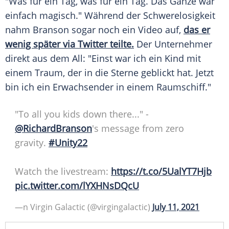
"Was für ein Tag, was für ein Tag. Das Ganze war
einfach magisch." Während der
Schwerelosigkeit
nahm
Branson
sogar noch ein Video auf,
das er
wenig später via
Twitter
teilte.
Der Unternehmer
direkt aus dem All: "Einst war ich ein Kind mit
einem Traum, der in die Sterne geblickt hat. Jetzt
bin ich ein Erwachsender in einem
Raumschiff
."
"To all you kids down there..." -
@RichardBranson
's message from zero
gravity.
#Unity22
Watch the livestream:
https://t.co/5UalYT7Hjb
pic.twitter.com/lYXHNsDQcU
—n
Virgin Galactic
(@virgingalactic)
July 11, 2021