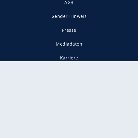
AGB
Gender-Hinweis
Presse
Mediadaten
Karriere
Vertragskündigung
Vertrag widerrufen
gekennzeichnet mit
freenet ist Mitglied im JUSPROG e.V.