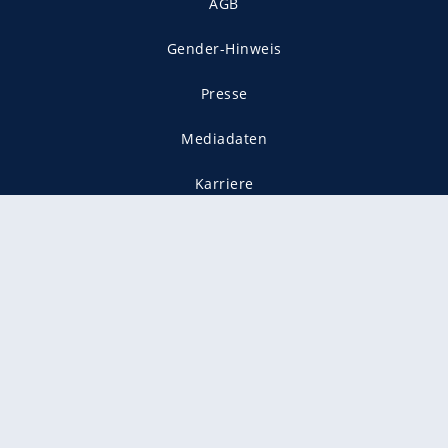
AGB
Gender-Hinweis
Presse
Mediadaten
Karriere
Vertragskündigung
Vertrag widerrufen
gekennzeichnet mit
freenet ist Mitglied im JUSPROG e.V.