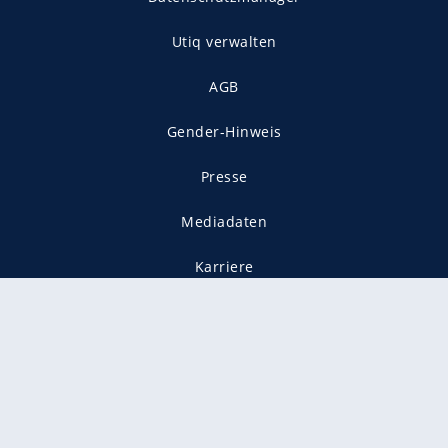
Utiq verwalten
AGB
Gender-Hinweis
Presse
Mediadaten
Karriere
Vertragskündigung
Vertrag widerrufen
gekennzeichnet mit