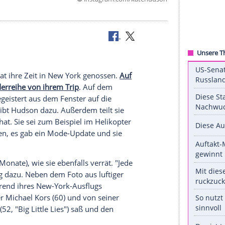
©
instagram.com/kate
ork
ndinnen") hat ihre Zeit in
New York
genossen.
Auf
e ganze Bilderreihe von ihrem Trip
. Auf dem
nd zeigt begeistert aus dem Fenster auf die
cht", schreibt
Hudson
dazu. Außerdem teilt sie