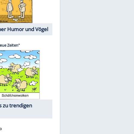
Cartoons mit wahren
Lebensgeschichten
Memo-Spiel
Die größten Skandalfilme