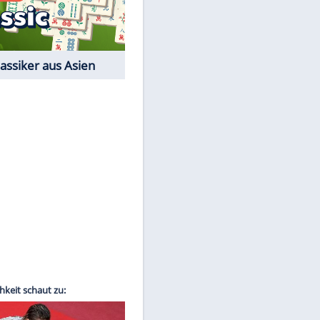
Film-Quiz: Bist Du ein
Cineast?
EITE
Kostenlos spielen