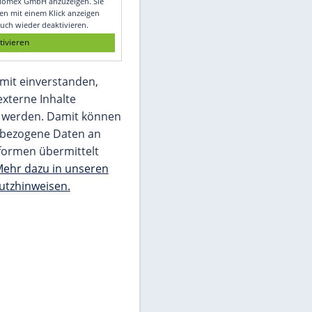
Glomex GmbH
Wir benötigen Ihre Zustimmung, um den
von unserer Redaktion eingebundenen
Inhalt von Glomex GmbH anzuzeigen. Sie
können diesen mit einem Klick anzeigen
lassen und auch wieder deaktivieren.
jetzt aktivieren
Ich bin damit einverstanden,
dass mir externe Inhalte
angezeigt werden. Damit können
personenbezogene Daten an
Drittplattformen übermittelt
werden.
Mehr dazu in unseren
Datenschutzhinweisen.