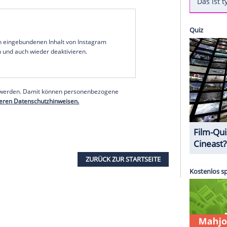
e getrieben hat. Sie sei zum Beispiel im
Helikopter
was betrunken, es gab ein Mode-Update und sie
i Rose (11 Monate), wie sie ebenfalls verrät. "Jede
e als Hashtag dazu. Neben dem Foto aus luftiger
der, die während ihres New-York-Ausflugs
 mit Designer Michael Kors (60) und von seiner
 Kidman (52, "Big Little Lies") saß und den
erer Redaktion eingebundenen Inhalt von Instagram
nzeigen lassen und auch wieder deaktivieren.