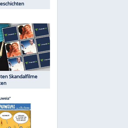
Peinliche Auftritte auf dem
roten Teppich
Cartoons "Das Wahre Leben"