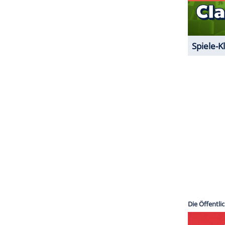
halte angezeigt werden. Damit können personenbezogene
r dazu in unseren Datenschutzhinweisen.
ZURÜCK ZUR STARTS