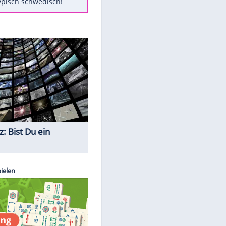
Diese Autos haben uns verlassen
Auftakt-Misere gestoppt: Berlin
gewinnt in Bochum
Mit diesen Tricks wird der Grill
ruckzuck sauber
So nutzt man alte Smartphones
sinnvoll
Das ist typisch schwedisch!
Quiz