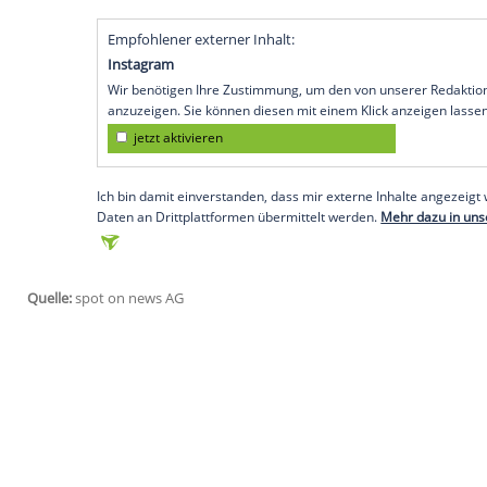
ihren Fans mit, was sie alles im Big Appl
geflogen, habe sich zum Mittagessen et
war shoppen.
Es war ihr erster Solo-Trip ohne Baby Ran
Mutter braucht mal eine Pause", setzt si
Höhe, postete die 40-Jährige weitere Bil
entstanden sind. Sie veröffentlichte eins
Modenschau, wo sie offenbar neben Nicole
Moment mit einem Selfie festhielt.
Empfohlener externer Inhalt:
Instagram
Wir benötigen Ihre Zustimmung, um den von uns
anzuzeigen. Sie können diesen mit einem Klick a
jetzt aktivieren