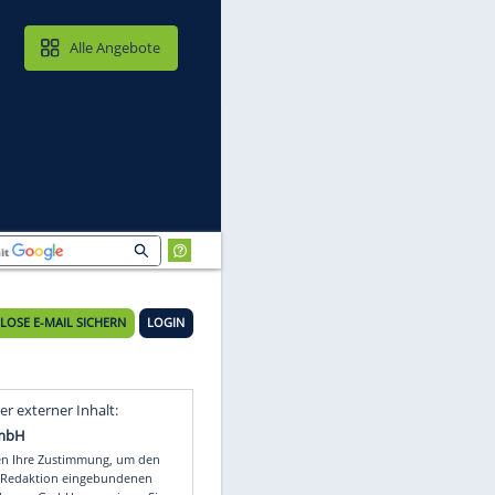
MAIL & CLOUD
Alle Angebote
KOSTENLOSE E-MAIL SICHERN
LOGIN
Video
Empfohlener externer Inhalt: