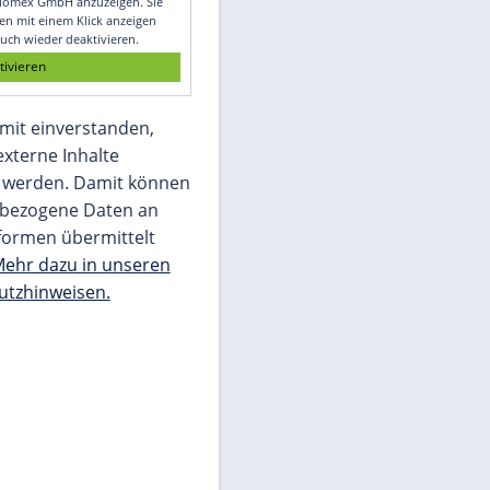
Glomex GmbH
Wir benötigen Ihre Zustimmung, um den
von unserer Redaktion eingebundenen
Inhalt von Glomex GmbH anzuzeigen. Sie
können diesen mit einem Klick anzeigen
lassen und auch wieder deaktivieren.
jetzt aktivieren
Ich bin damit einverstanden,
dass mir externe Inhalte
angezeigt werden. Damit können
personenbezogene Daten an
Drittplattformen übermittelt
werden.
Mehr dazu in unseren
Datenschutzhinweisen.