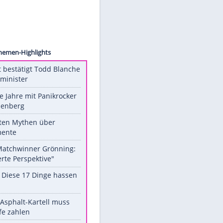
ashian
Unsere Themen-Highlights
US-Senat bestätigt Todd Blanche
als Justizminister
Durch die Jahre mit Panikrocker
Udo Lindenberg