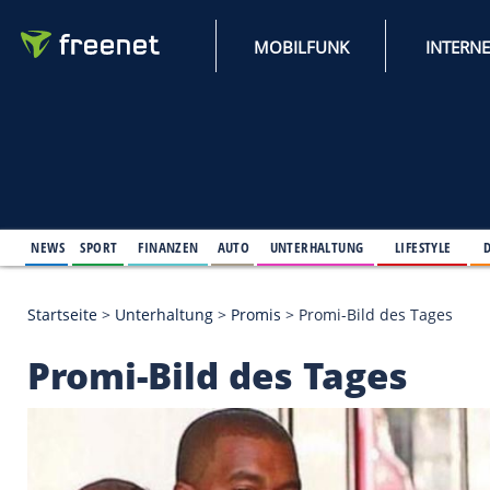
MOBILFUNK
NEWS
SPORT
FINANZEN
AUTO
UNTERHALTUNG
L
Startseite
>
Unterhaltung
>
Promis
>
Promi-Bild des
Promi-Bild des Tage