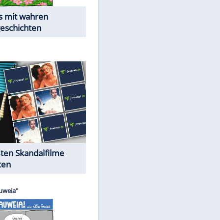
Die Öffentlichkeit schaut zu:
Peinliche Auftritte auf dem
roten Teppich
Cartoons "Das Wahre Leben"