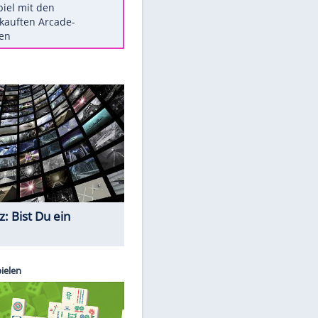
Die größten Mythen über
Medikamente
Berlins Matchwinner Grönning:
"Veränderte Perspektive"
Vorsicht: Diese 17 Dinge hassen
Katzen
Illegales Asphalt-Kartell muss
Mio-Strafe zahlen
Memo-Spiel mit den
meistverkauften Arcade-
EITE
Maschinen
Quiz