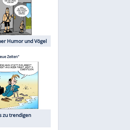
Cartoons mit wahren
Lebensgeschichten
Memo-Spiel