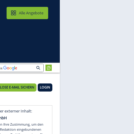
MAIL & CLOUD
Alle Angebote
KOSTENLOSE E-MAIL SICHERN
LOGIN
Video
Empfohlener externer Inhalt: