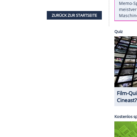
n wird, zeigt sich North scheinbar etwas
ko gezeigt hat, erfahren Sie in diesem Clipfish-
d mit den Worten "I love my family". Bei ihren
uf offener Straße gut an. Über 87.000 mal wurde
ns geliked.
ZURÜCK ZUR STARTS