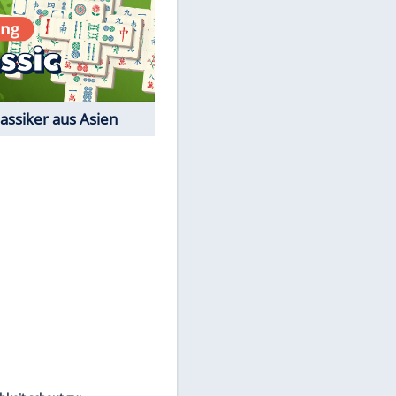
Film-Quiz: Bist Du ein
Cineast?
Kostenlos spielen