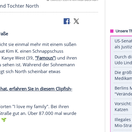
©
twitter.com/kimkard
en Saint und Tochter North
 offener Straße
Das unterstreicht sie einmal mehr mit einem süßen
htendienst hat
Kim K.
einen Schnappschuss
mit Ehemann
Kanye West
(39,
"Famous"
) und ihren
un Monate) zu sehen ist. Während der Sohnemann