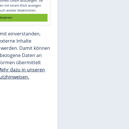
Glomex GmbH
Wir benötigen Ihre Zustimmung, um den
von unserer Redaktion eingebundenen
Inhalt von Glomex GmbH anzuzeigen. Sie
können diesen mit einem Klick anzeigen
lassen und auch wieder deaktivieren.
jetzt aktivieren
Ich bin damit einverstanden,
dass mir externe Inhalte
angezeigt werden. Damit können
personenbezogene Daten an
Drittplattformen übermittelt
werden.
Mehr dazu in unseren
Datenschutzhinweisen.