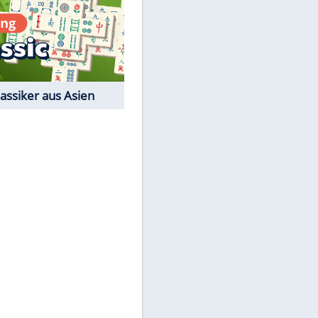
Film-Quiz: Bist Du ein
Cineast?
Kostenlos spielen