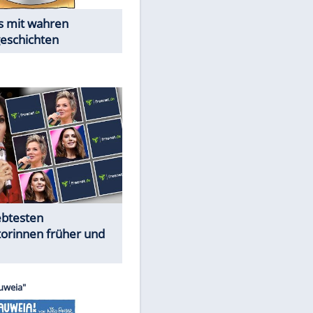
Alles aus!
Trennungsschock im Promi-
Kosmos
Cartoons "Das Wahre Leben"