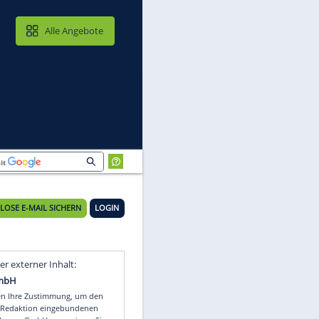
MAIL & CLOUD
Alle Angebote
KOSTENLOSE E-MAIL SICHERN
LOGIN
Video
Empfohlener externer Inhalt: