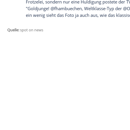
und frischgebackene olympische Goldme
steht für Gefahr"), der Ex-Kicker, der nich
eigenem Bekunden - neben vielen andere
Land schwimmen" kann.
Sarpei
hat das 
auf Twitter geteilt
.
Wie Hans Sarpei bei "Let's Dance" den Ta
einmal miterleben
Tatsache ist, dass der sonst nie um eine
auch mit Olympia-Gold gekrönten Turner-
Frotzelei, sondern nur eine Huldigung po
"Goldjunge! @fhambuechen, Weltklasse-
ein wenig sieht das Foto ja auch aus, wie 
Quelle:
spot on news