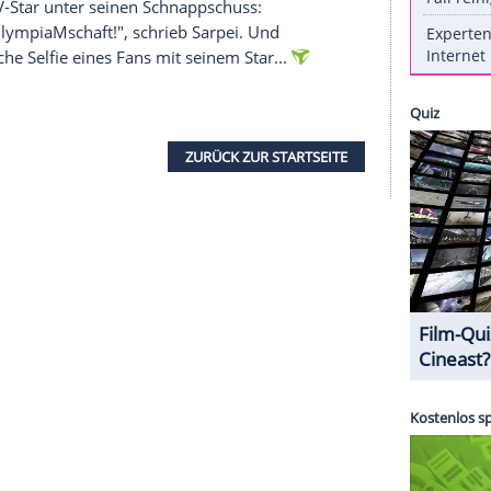
daillen-Gewinner. Dort
Hans Sarpei
(40, "Das 'L'
t nur "
Let's Dance
" gewonnen hat, sondern nach
n außergewöhnlichen Fähigkeiten - auch "auf
hochkarätige Get-Together
auf Foto gebannt und
ngo tanzte, das können Sie bei Clipfish noch
n Spruch verlegene
Sarpei
im Angesicht der nun
Legende beinahe ehrfürchtig wurde. Keine flotte
stete der TV-Star unter seinen Schnappschuss:
Typ der @OlympiaMschaft!", schrieb
Sarpei
. Und
das klassische Selfie eines Fans mit seinem Star...
ZURÜCK ZUR STARTS