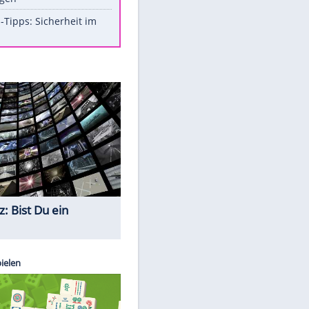
Aufruhr!
Was bei der Vogelfütterung
wirklich sinnvoll ist
Die schlimmsten Bad Boys der
Sportwelt
Im Zeitraffer: Die Entwicklung
des Lenkrades
So sollte man Ohren auf keinen
Fall reinigen
Experten-Tipps: Sicherheit im
Internet
Quiz
EITE