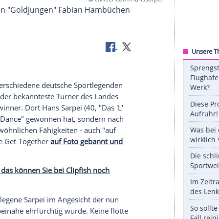
©
twitter.com/hans
och in Rio den "Goldjungen" Fabian Hambüchen
zwei sehr verschiedene deutsche
Sportlegenden
üchen
(28), der bekannteste Turner des Landes